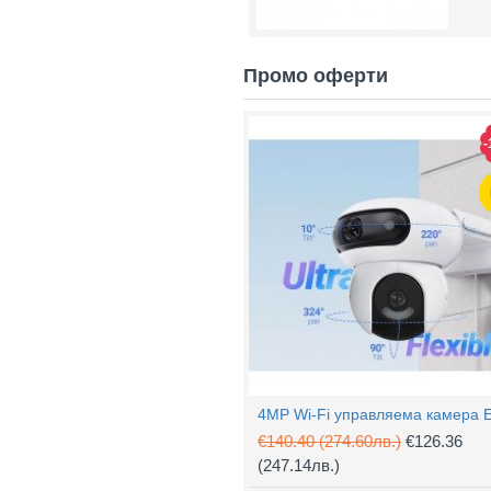
Промо оферти
-
€140.40
(274.60лв.)
€126.36
(247.14лв.)