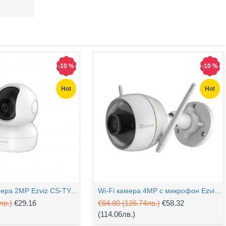
-10 %
-10 %
Hot
Hot
PTZ Wi-Fi камера 2MP Ezviz CS-TY1 с микрофон
Wi-Fi камера 4MP с микрофон Ezviz CS-H3c
лв.)
€29.16
€64.80
(126.74лв.)
€58.32
(114.06лв.)