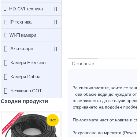
HD-CVI техника
IP техника
Wi-Fi камери
Аксесоари
Камери Hikvision
Описание
Камери Dahua
За специалистите, които се зан
Безжичен СОТ
Това обаюе води до нуждата от
Сходни продукти
възможността да се случи прек
откриването на подобен пробле
Не е в наличност
По-голямата част от новите и
Hot
Hot
Захранване по мрежата (Power 