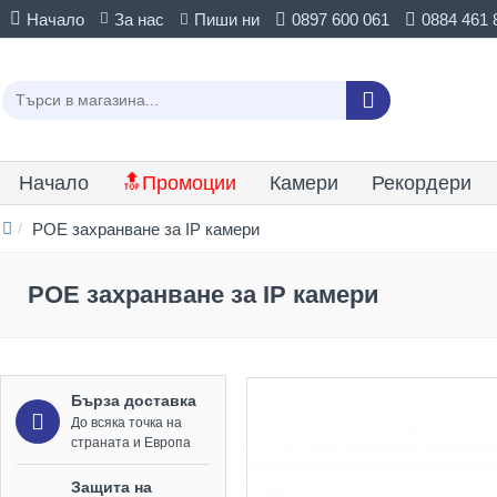
Начало
За нас
Пиши ни
0897 600 061
0884 461 
Начало
🔝Промоции
Камери
Рекордери
POE захранване за IP камери
POE захранване за IP камери
Бърза доставка
До всяка точка на
страната и Европа
Защита на