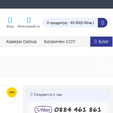
0 продукт(а) - €0.00
(0.00лв.)
Вход
Регистрирай се
Камери Dahua
Безжичен СОТ
Блог
Hot
Свържи се с нас