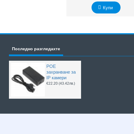
Купи
Последно разгледахте
POE
захранване за
IP камери
€22.20
(43.42лв.)