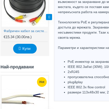
възможност за захранване до м
местата, където се поставя ка
непрекъсната работа на камерат
Технологията PoE е регулирана 
достъпа до мрежата. Захранван
Фабричен кабел за система за видеонаблюдение - 20m
Захранващ блок 12VDC/10A за видеонаблюдение в метална кутия VNPWRBOX1012
несъвместими продукти. Тази 
€15.34
(30.00лв.)
€55.22
(108.00лв.)
€
своята мрежа.
Параметри и характеристики н
Купи
Купи
PoE инжектор за захранв
Най-продавани
IEEE 802.3af/at (30W); 1
2xRJ45
пропусквателна способн
plug&play
Hot
Hot
IEEE 802.3x flow control
размери 113х48х30 мм; 