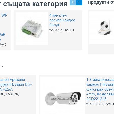
Продукти о
т същата категория
k WI-
4 канален
Захранващ конектор за охранителни камери
FTP кабел Cat5 за пренос на видеосигнал и захранване по усукана двойка
пасивен видео
0.61
(1.20лв.)
€0.58
(1.14лв.)
€0.67
балун
€22.82
(44.64лв.)
PoE
Купи
Купи
S
3лв.)
..
нален мрежови
1.3 мегапиксел
рдер Hikvision DS-
камера Hikvison
NI-E2/A
фиксиран обек
4mm, IR до 50м
18
(305.46лв.)
2CD2212-I5
€159.12
(311.22лв.)