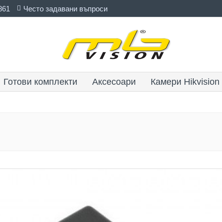
861
Често задавани въпроси
Готови комплекти
Аксесоари
Камери Hikvision