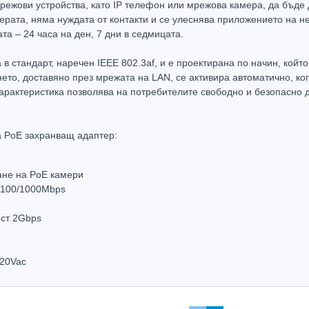
режови устройства, като IP телефон или мрежова камера, да бъде
мерата, няма нуждата от контакти и се улеснява приложението на н
а – 24 часа на ден, 7 дни в седмицата.
в стандарт, наречен IEEE 802.3af, и е проектирана по начин, койт
ето, доставяно през мрежата на LAN, се активира автоматично, ко
Захранващ блок 12VDC/5A за видеонаблюдение в метална кутия CV-PSU-DC120405B
характеристика позволява на потребителите свободно и безопасно
43.20
(84.49лв.)
а PoE захранващ адаптер:
Купи
ане на PoE камери
0/100/1000Mbps
ост 2Gbps
Hot
Hot
220Vac