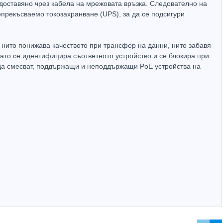
 доставяно чрез кабела на мрежовата връзка. Следователно на
епрекъсваемо токозахранване (UPS), за да се подсигури
о нито понижава качеството при трансфер на данни, нито забавя
гато се идентифицира съответното устройство и се блокира при
 да смесват, поддържащи и неподдържащи PoE устройства на
Hot
Hot