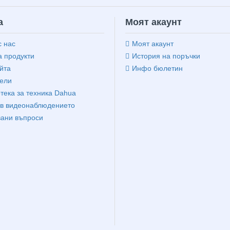
а
Моят акаунт
с нас
Моят акаунт
 продукти
История на поръчки
йта
Инфо бюлетин
ели
тека за техника Dahua
в видеонаблюдението
вани въпроси