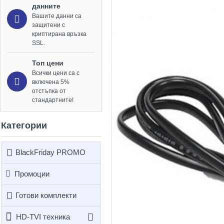
данните
Вашите данни са
защитени с
криптирана връзка
SSL.
Топ цени
Всички цени са с
включена 5%
отстъпка от
стандартните!
Категории
BlackFriday PROMO
Промоции
Готови комплекти
HD-TVI техника