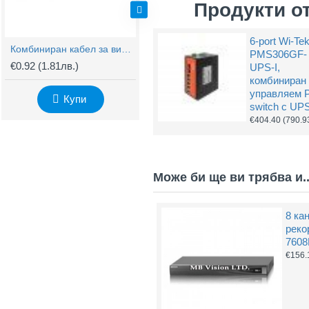
Продукти о
6-port Wi-Te
Комбиниран кабел за видеонаблюдение RG59 + 2x0,75mm
BNC Kонектор с Винт
PMS306GF-
€0.92
(1.81лв.)
€0.61
(1.20лв.)
€
UPS-I,
комбиниран
управляем 
Купи
Купи
switch с UP
€404.40
(790.9
Може би ще ви трябва и..
8 ка
реко
7608
€156.