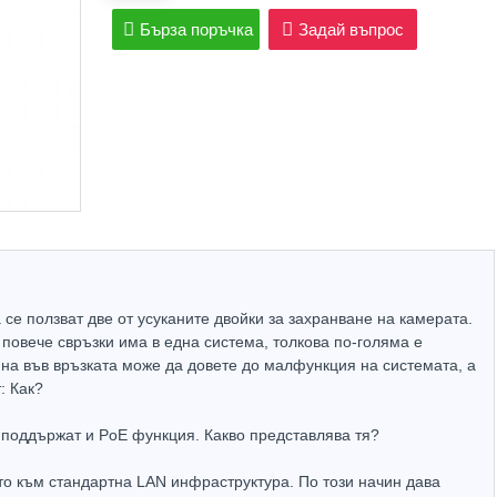
Бърза поръчка
Задай въпрос
се ползват две от усуканите двойки за захранване на камерата.
 повече свръзки има в една система, толкова по-голяма е
ина във връзката може да довете до малфункция на системата, а
: Как?
 поддържат и PoE функция. Какво представлява тя?
то към стандартна LAN инфраструктура. По този начин дава