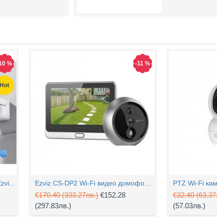
10 %
-11 %
Hot
4MP Wi-Fi управляема камера Ezviz CS-H90 с два обектива, цветен нощен
Ezviz CS-DP2 Wi-Fi видео домофон с аудио
€170.40
(333.27лв.)
€152.28
€32.40
(63.37
(297.83лв.)
(57.03лв.)