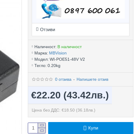
Отзиви
Наличност:
В наличност
Марка:
MBVision
Модел:
WI-POE51-48V V2
Тегло:
0.20kg
0 отзива
-
Напишете отзив
€22.20
(43.42лв.)
Цена без ДДС: €18.50
(36.18лв.)
Купи