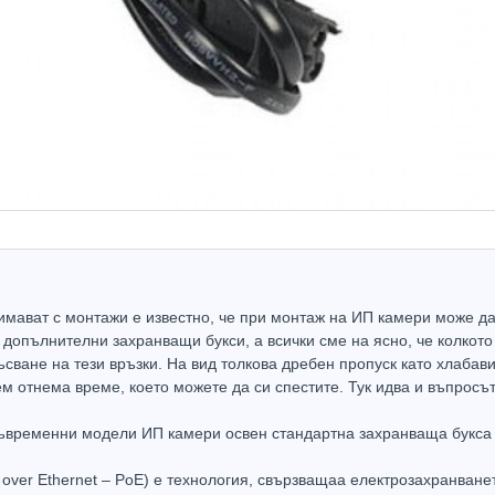
имават с монтажи е известно, че при монтаж на ИП камери може да 
 допълнителни захранващи букси, а всички сме на ясно, че колкото
ъсване на тези връзки. На вид толкова дребен пропуск като хлабав
м отнема време, което можете да си спестите. Тук идва и въпросът
Ново
 съвременни модели ИП камери освен стандартна захранваща букса
over Ethernet – PoE) е технология, свързващаа електрозахранване