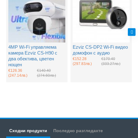
4MP Wi-Fi управляема
Ezviz CS-DP2 Wi-Fi видео
камера Ezviz CS-H90 с
домофон с аудио
два обектива, цветен
€152.28
€170.40
(297.83лв.)
(333.27лв.)
нощен
€126.36
€140.40
(247.14лв.)
(274.60лв.)
Сходни продукти
Последно разгледахте