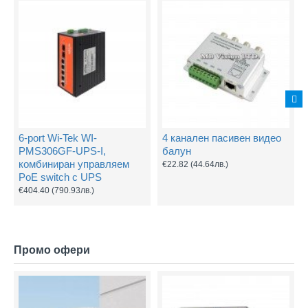
6-port Wi-Tek WI-
4 канален пасивен видео
PMS306GF-UPS-I,
балун
комбиниран управляем
€22.82
(44.64лв.)
PoE switch с UPS
€404.40
(790.93лв.)
Промо офери