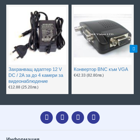
Захранващ адаптер 12 V
Конвертор BNC към VGA
DC / 2A за до 4 камери за
€42.33
(82.80лв.)
видеонаблюдение
€12.88
(25.20лв.)
Информация