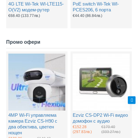
4G LTE Wi-Tek WI-LTE115-
PoE switch Wi-Tek WI-
O(V2) модем-рутер
PCES206, 6 порта
€68.40
(133.77лв.)
€44.40
(86.84лв.)
Промо офери
4MP Wi-Fi управляема
Ezviz CS-DP2 Wi-Fi видео
камера Ezviz CS-H90 с
домофон с аудио
два обектива, цветен
€152.28
€170.40
(297.83лв.)
(333.27лв.)
нощен