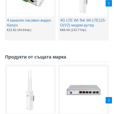
4 канален пасивен видео
4G LTE Wi-Tek WI-LTE115-
балун
O(V2) модем-рутер
€22.82
(44.64лв.)
€68.40
(133.77лв.)
Продукти от същата марка