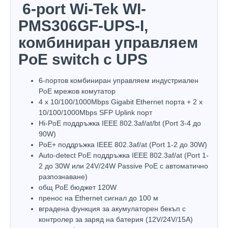
6-port Wi-Tek WI-
PMS306GF-UPS-I,
комбиниран управляем
PoE switch с UPS
6-портов комбиниран управляем индустриален
PoE мрежов комутатор
4 х 10/100/1000Mbps Gigabit Ethernet порта + 2 x
10/100/1000Mbps SFP Uplink порт
Hi-PoE поддръжка IEEE 802.3af/at/bt (Port 3-4 до
90W)
PoE+ поддръжка IEEE 802.3af/at (Port 1-2 до 30W)
Auto-detect PoE поддръжка IEEE 802.3af/at (Port 1-
2 до 30W или 24V/24W Passive PoE с автоматично
разпознаване)
общ PoE бюджет 120W
пренос на Ethernet сигнал до 100 м
вградена функция за акумулаторен бекъп с
контролер за заряд на батерия (12V/24V/15A)