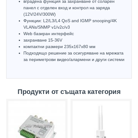
вградена функция за захранване от соларен
панел с отделен вход и контрол на заряда
(12V/24V/300W)
Функции: L2/L3/L4 QoS and IGMP snooping/4K
VLANs/SNMP v1/v2c/v3
Web базиран интерфейс
захранване 15-36V
компактни размери 235х167х80 мм
Подходящо решение за осигуряване на мрежата
за периметрови видео/алармени и други системи
Продукти от същата категория