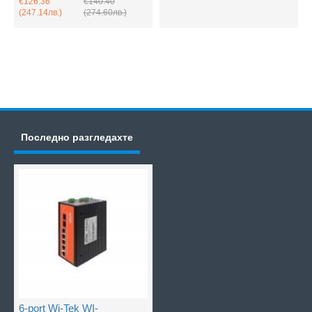
€126.36
€140.40
(247.14лв.)
(274.60лв.)
Последно разгледахте
6-port Wi-Tek WI-