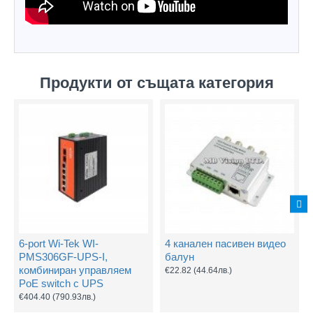
Продукти от същата категория
6-port Wi-Tek WI-
4 канален пасивен видео
PMS306GF-UPS-I,
балун
комбиниран управляем
€22.82
(44.64лв.)
PoE switch с UPS
€404.40
(790.93лв.)