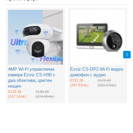
4MP Wi-Fi управляема
Ezviz CS-DP2 Wi-Fi видео
камера Ezviz CS-H90 с
домофон с аудио
два обектива, цветен
€152.28
€170.40
(297.83лв.)
(333.27лв.)
нощен
€126.36
€140.40
(247.14лв.)
(274.60лв.)