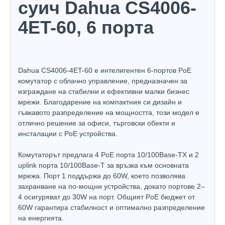
суич Dahua CS4006-
4ET-60, 6 порта
Dahua CS4006-4ET-60 е интелигентен 6-портов PoE
комутатор с облачно управление, предназначен за
изграждане на стабилни и ефективни малки бизнес
мрежи. Благодарение на компактния си дизайн и
гъвкавото разпределение на мощността, този модел е
отлично решение за офиси, търговски обекти и
инсталации с PoE устройства.
Комутаторът предлага 4 PoE порта 10/100Base-TX и 2
uplink порта 10/100Base-T за връзка към основната
мрежа. Порт 1 поддържа до 60W, което позволява
захранване на по-мощни устройства, докато портове 2–
4 осигуряват до 30W на порт. Общият PoE бюджет от
60W гарантира стабилност и оптимално разпределение
на енергията.