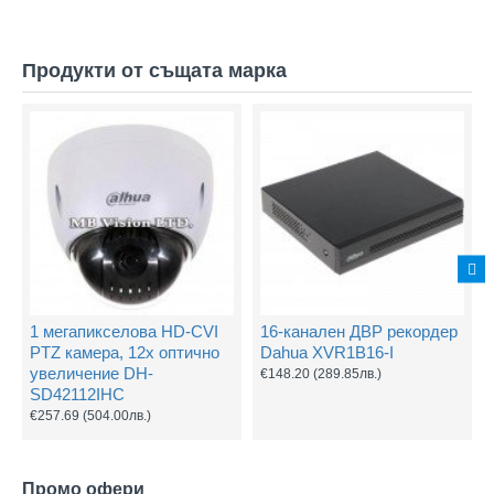
Продукти от същата марка
1 мегапикселова HD-CVI
16-канален ДВР рекордер
PTZ камера, 12х оптично
Dahua XVR1B16-I
увеличение DH-
€148.20
(289.85лв.)
SD42112IHC
€257.69
(504.00лв.)
Промо офери