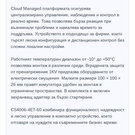
Cloud Managed платформата осигурява
централизирано управление, наблюдение и контрол в
реално време. Това позволява бърза реакция при
възникнали проблеми и намалява времето за
поддръжка. Устройството е подходящо за фирми, които
търсят лесна конфигурация и дистанционен контрол без
сложни локални настройки.
Работният температурен диапазон от -10° до +50°C
позволява монтаж в различни среди. Вградената защита
от пренапрежение 1KV предпазва оборудването от
електрически смущения. Малките размери 100 × 100 ×
26 мм правят комутатора удобен за монтаж в
ограничени пространства. В комплекта е включен
захранващ адаптер за бързо стартиране.
CS4006-4ET-60 комбинира функционалност, надеждност
и лесно управление в компактно устройство, което
отговаря на нуждите на съвременните бизнес мрежи.