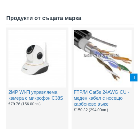
Продукти от същата марка
2MP Wi-Fi управляема
FTP/M Cat5e 24AWG CU -
камера с микрофон C38S
меден кабел с носещо
карбоново въже
€79.76
(156.00лв.)
€150.32
(294.00лв.)