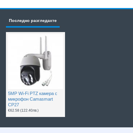
Последно разгледахте
5MP Wi-Fi PTZ камера с
микрофон Camasmart
CP27
€62.58
(122.40лв.)