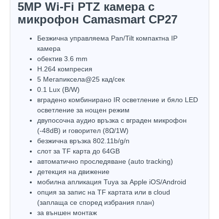
5MP Wi-Fi PTZ камера с
микрофон Camasmart CP27
Безжична управляема Pan/Tilt компактна IP
камера
обектив 3.6 mm
H.264 компресия
5 Мегапиксела@25 кад/сек
0.1 Lux (B/W)
вградено комбинирано IR осветление и бяло LED
осветление за нощен режим
двупосочна аудио връзка с вграден микрофон
(-48dB) и говорител (8Ω/1W)
безжична връзка 802.11b/g/n
слот за TF карта до 64GB
автоматично проследяване (auto tracking)
детекция на движение
мобилна апликация Tuya за Apple iOS/Android
опция за запис на TF картата или в cloud
(заплаща се според избрания план)
за външен монтаж