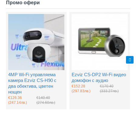
Промо офери
4MP Wi-Fi управляема
Ezviz CS-DP2 Wi-Fi видео
камера Ezviz CS-H90 с
домофон с аудио
два обектива, цветен
€152.28
€170.40
(297.83лв.)
(333.27лв.)
нощен
€126.36
€140.40
(247.14лв.)
(274.60лв.)