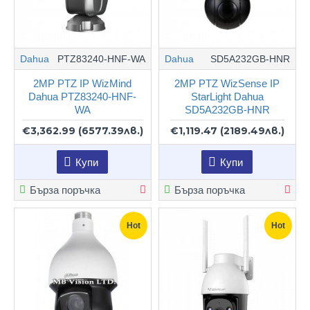
Dahua
PTZ83240-HNF-WA
Dahua
SD5A232GB-HNR
2MP PTZ IP WizMind
2MP PTZ WizSense IP
Dahua PTZ83240-HNF-
StarLight Dahua
WA
SD5A232GB-HNR
€3,362.99
(6577.39лв.)
€1,119.47
(2189.49лв.)
Купи
Купи
Бърза поръчка
Бърза поръчка
Hot
Hot