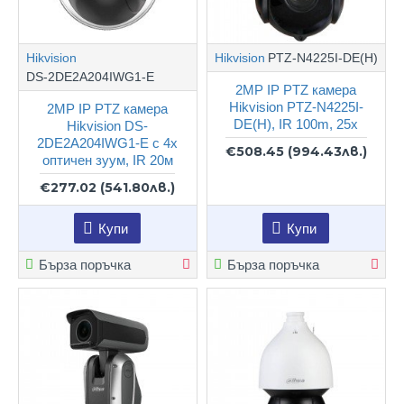
Hikvision
Hikvision
PTZ-N4225I-DE(H)
DS-2DE2A204IWG1-E
2MP IP PTZ камера
Hikvision PTZ-N4225I-
2MP IP PTZ камера
DE(H), IR 100m, 25x
Hikvision DS-
2DE2A204IWG1-E с 4х
€508.45
(994.43лв.)
оптичен зуум, IR 20м
€277.02
(541.80лв.)
Купи
Купи
Бърза поръчка
Бърза поръчка