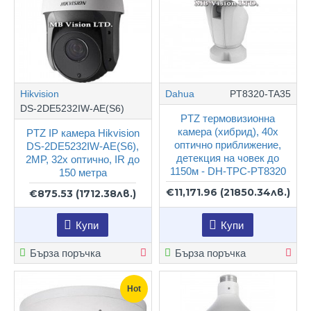
Hikvision
Dahua
PT8320-TA35
DS-2DE5232IW-AE(S6)
PTZ термовизионна
камера (хибрид), 40х
PTZ IP камера Hikvision
оптично приближение,
DS-2DE5232IW-AE(S6),
детекция на човек до
2MP, 32x оптично, IR до
1150м - DH-TPC-PT8320
150 метра
€11,171.96
(21850.34лв.)
€875.53
(1712.38лв.)
Купи
Купи
Бърза поръчка
Бърза поръчка
Hot