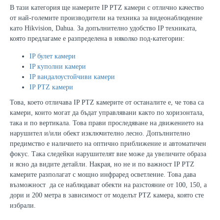
В тази категория ще намерите IP PTZ камери с отлично качество
от най-големите производители на техника за видеонаблюдение
като Hikvision, Dahua. За допълнително удобство IP техниката,
която предлагаме е разпределена в няколко под-категории:
IP булет камери
IP куполни камери
IP вандалоустойчиви камери
IP PTZ камери
Това, което отличава
IP PTZ камери
те от останалите е, че това са
камери, които могат да бъдат управлявани както по хоризонтала,
така и по вертикала. Това прави проследяване на движението на
нарушител и/или обект изключително лесно. Допълнително
предимство е наличието на оптично приближение и автоматичен
фокус. Така следейки нарушителят вие може да увеличите образа
и ясно да видите детайли. Накрая, но не и по важност
IP PTZ
камерите разполагат с мощно инфраред осветление. Това дава
възможност да се наблюдават обекти на разстояние от 100, 150, а
дори и 200 метра в зависимост от моделът PTZ камера, която сте
избрали.