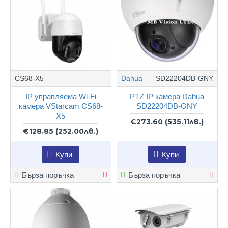
CS68-X5
Dahua
SD22204DB-GNY
IP управляема Wi-Fi
PTZ IP камера Dahua
камера VStarcam CS68-
SD22204DB-GNY
X5
€273.60
(535.11лв.)
€128.85
(252.00лв.)
Купи
Купи
Бърза поръчка
Бърза поръчка