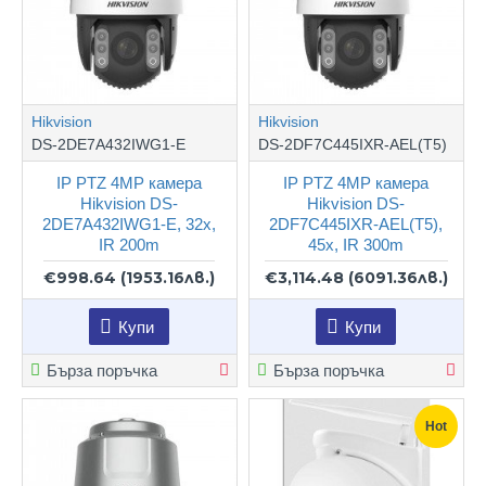
Hikvision
Hikvision
DS-2DE7A432IWG1-E
DS-2DF7C445IXR-AEL(T5)
IP PTZ 4MP камера
IP PTZ 4MP камера
Hikvision DS-
Hikvision DS-
2DE7A432IWG1-E, 32x,
2DF7C445IXR-AEL(T5),
IR 200m
45x, IR 300m
€998.64
(1953.16лв.)
€3,114.48
(6091.36лв.)
Купи
Купи
Бърза поръчка
Бърза поръчка
Hot