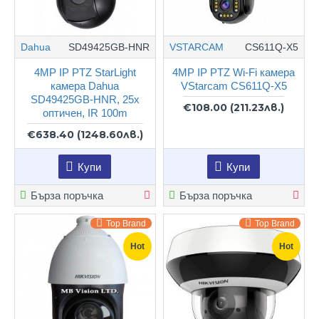
Dahua
SD49425GB-HNR
VSTARCAM
CS611Q-X5
4MP IP PTZ StarLight
4MP IP PTZ Wi-Fi камера
камера Dahua
VStarcam CS611Q-X5
SD49425GB-HNR, 25x
€108.00
(211.23лв.)
оптичен, IR 100m
€638.40
(1248.60лв.)
Купи
Купи
Бърза поръчка
Бърза поръчка
Top Brand
Top Brand
Hot
Hot