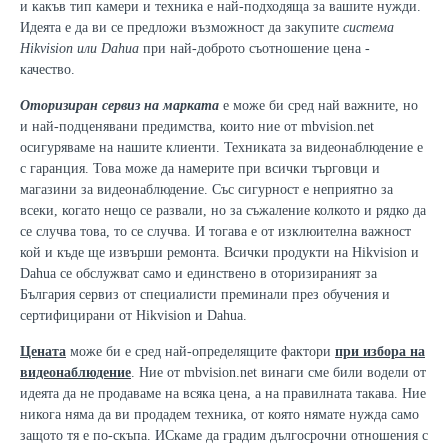
и какъв тип камери и техника е най-подходяща за вашите нужди.
Идеята е да ви се предложи възможност да закупите
система
Hikvision или Dahua
при най-доброто съотношение цена -
качество.
Оторизиран сервиз на марката
е може би сред най важните, но
и най-подценявани предимства, които ние от mbvision.net
осигуряваме на нашите клиенти. Техниката за видеонаблюдение е
с гаранция. Това може да намерите при всички търговци и
магазини за видеонаблюдение. Със сигурност е неприятно за
всеки, когато нещо се развали, но за съжаление колкото и рядко да
се случва това, то се случва. И тогава е от изклюителна важност
кой и къде ще извърши ремонта. Всички продукти на Hikvision и
Dahua се обслужват само и единствено в оторизираният за
България сервиз от специалисти преминали през обучения и
сертифицирани от Hikvision и Dahua.
Цената
може би е сред най-определящите фактори
при избора на
видеонаблюдение
. Ние от mbvision.net винаги сме били водели от
идеята да не продаваме на всяка цена, а на правилната такава. Ние
никога няма да ви продадем техника, от която нямате нужда само
защото тя е по-скъпа. ИСкаме да градим дългосрочни отношения с