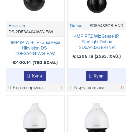
Hikvision
Dahua
SD5A432GB-HNR
DS-2DE3A404IWG-E/W
4MP PTZ WizSense IP
StarLight Dahua
4MP IP Wi-Fi PTZ камера
SD5A432GB-HNR
Hikvision DS-
2DE3A404IWG-E/W
€1,296.18
(2535.10лв.)
€400.14
(782.60лв.)
Купи
Купи
Бърза поръчка
Бърза поръчка