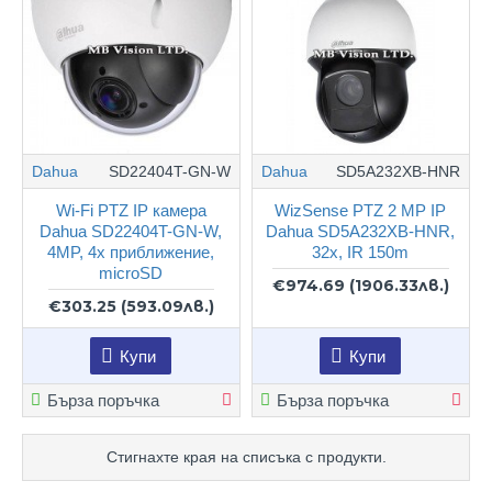
Dahua
SD22404T-GN-W
Dahua
SD5A232XB-HNR
Wi-Fi PTZ IP камера
WizSense PTZ 2 MP IP
Dahua SD22404T-GN-W,
Dahua SD5A232XB-HNR,
4MP, 4х приближение,
32х, IR 150m
microSD
€974.69
(1906.33лв.)
€303.25
(593.09лв.)
Купи
Купи
Бърза поръчка
Бърза поръчка
Стигнахте края на списъка с продукти.