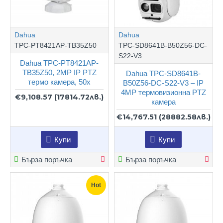
Dahua
Dahua
TPC-PT8421AP-TB35Z50
TPC-SD8641B-B50Z56-DC-
S22-V3
Dahua TPC-PT8421AP-
TB35Z50, 2MP IP PTZ
Dahua TPC-SD8641B-
термо камера, 50x
B50Z56-DC-S22-V3 – IP
4MP термовизионна PTZ
€9,108.57
(17814.72лв.)
камера
€14,767.51
(28882.58лв.)
Купи
Купи
Бърза поръчка
Бърза поръчка
Hot