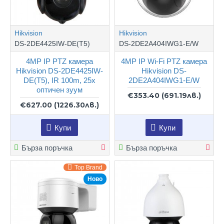
Hikvision
Hikvision
DS-2DE4425IW-DE(T5)
DS-2DE2A404IWG1-E/W
4MP IP PTZ камера
4MP IP Wi-Fi PTZ камера
Hikvision DS-2DE4425IW-
Hikvision DS-
DE(T5), IR 100m, 25x
2DE2A404IWG1-E/W
оптичен зуум
€353.40
(691.19лв.)
€627.00
(1226.30лв.)
Купи
Купи
Бърза поръчка
Бърза поръчка
Top Brand
Ново