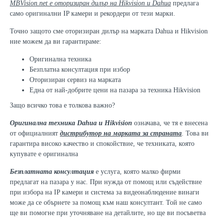
MBVision.net е оторизиран дилър на Hikvision и Dahua
предлага
само оригинални IP камери и рекордери от тези марки.
Точно защото сме оторизиран дилър на марката Dahua и Hikvision
ние можем да ви гарантираме:
Оригинална техника
Безплатна консултация при избор
Оторизиран сервиз на марката
Една от най-добрите цени на пазара за техника Hikvision
Защо всичко това е толкова важно?
Оригинална техника Dahua
и Hikvision
означава, че тя е внесена
от официалният
дистрибутор на марката за страната
. Това ви
гарантира високо качество и спокойствие, че техниката, която
купувате е оригинална
Безплатната консултация
е услуга, която малко фирми
предлагат на пазара у нас. При нужда от помощ или съдействие
при избора на IP камери и система за видеонаблюдение винаги
може да се обърнете за помощ към наш консултант. Той не само
ще ви помогне при уточняване на детайлите, но ще ви посъветва