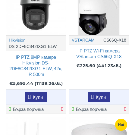
Hikvision
VSTARCAM
CS66Q-X18
DS-2DF8C842IXG1-ELW
IP PTZ Wi-Fi камера
VStarcam CS66Q-X18
IP PTZ 8MP камера
Hikvision DS-
€225.60
(441.23лв.)
2DF8C842IXG1-ELW, 42x,
IR 500m
€5,695.44
(11139.26лв.)
Купи
Купи
Бърза поръчка
Бърза поръчка
Hot