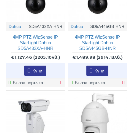
Dahua
SD5A432XA-HNR
Dahua
SD5A445GB-HNR
4MP PTZ WizSense IP
4MP PTZ WizSense IP
StarLight Dahua
StarLight Dahua
SD5A432XA-HNR
SD5A445GB-HNR
€1,127.46
(2205.10лв.)
€1,489.98
(2914.13лв.)
Купи
Купи
Бърза поръчка
Бърза поръчка