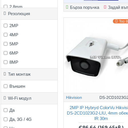
2.8mm
Бърза поръчка
Задай въ
Резолюция
3.6mm
Top 
4mm
2MP
8-32mm моторизиран
4MP
5MP
6MP
8MP
Тип монтаж
Външен
Hikvision
DS-2CD1023G2
Wi-Fi модул
2MP IP Hybryd ColorVu Hikvis
Да
DS-2CD1023G2-LIU, 4mm обек
IR 30m
Да, 3G / 4G
€86.64
(169.45лв.)