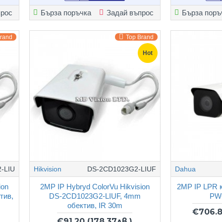
прос
Бърза поръчка
Задай въпрос
Бърза поръ
Brand
Top Brand
Hot
-LIU
Hikvision
DS-2CD1023G2-LIUF
Dahua
ion
2MP IP Hybryd ColorVu Hikvision
2MP IP LPR 
тив,
DS-2CD1023G2-LIUF, 4mm
PW
обектив, IR 30m
€706.
€91.20
(178.37лв.)