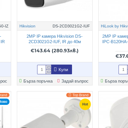
0-IZ
Hikvision
DS-2CD3021G2-IUF
HiLook by Hikv
-
2MP IP камера Hikvision DS-
2MP IP камер
 IR
2CD3021G2-IUF, IR до 40м
IPC-B120HA-
€143.64
(280.93лв.)
€37.
Купи
прос
Бърза поръчка
Задай въпрос
Бърза поръ
Brand
Top Brand
Ново
Hot