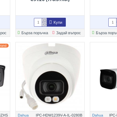
Купи
прос
Бърза поръчка
Задай въпрос
Бърза поръ
Brand
IZHS
Dahua
IPC-HDW1239V-A-IL-0280B
Dahua
IPC