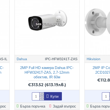
S-IL
Dahua
IPC-HFW3241T-ZAS
Hikvision
PC-
2MP Full HD камера Dahua IPC-
2MP IP Co
m
HFW3241T-ZAS, 2.7-12mm
2CD1027
обектив, IR 60м
€112.
€313.52
(613.19лв.)
Купи
прос
Бърза поръчка
Задай въпрос
Бърза поръ