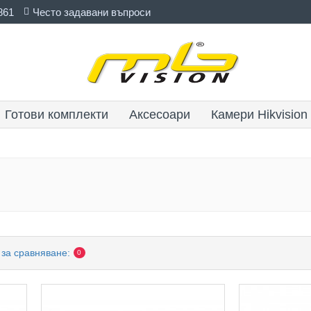
861
Често задавани въпроси
Готови комплекти
Аксесоари
Камери Hikvision
 за сравняване:
0