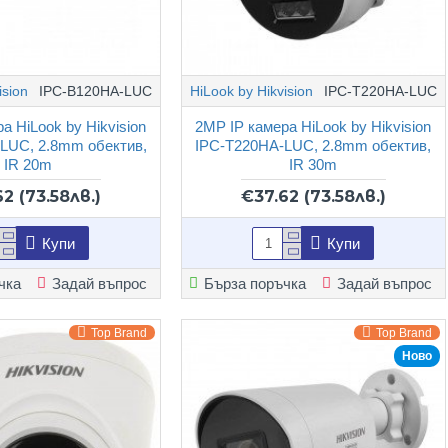
ision
IPC-B120HA-LUC
HiLook by Hikvision
IPC-T220HA-LUC
а HiLook by Hikvision
2MP IP камера HiLook by Hikvision
LUC, 2.8mm обектив,
IPC-T220HA-LUC, 2.8mm обектив,
IR 20m
IR 30m
62
(73.58лв.)
€37.62
(73.58лв.)
Купи
Купи
чка
Задай въпрос
Бърза поръчка
Задай въпрос
Top Brand
Top Brand
Ново