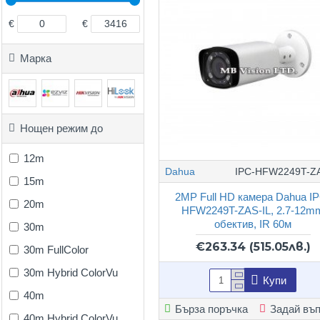
€
€
Марка
Нощен режим до
12m
Dahua
IPC-HFW2249T-ZA
15m
2MP Full HD камера Dahua I
20m
HFW2249T-ZAS-IL, 2.7-12m
обектив, IR 60м
30m
€263.34
(515.05лв.)
30m FullColor
30m Hybrid ColorVu
Купи
40m
Бърза поръчка
Задай въ
40m Hybrid ColorVu