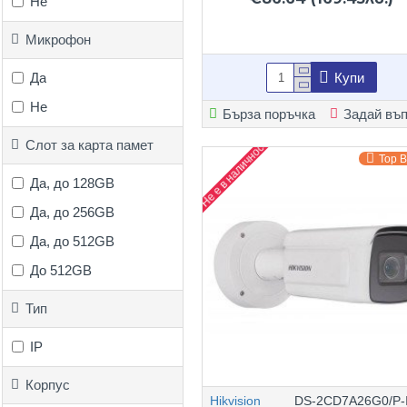
Не
Микрофон
Да
Купи
Не
Бърза поръчка
Задай въ
Слот за карта памет
Не е в наличност
Top 
Да, до 128GB
Да, до 256GB
Да, до 512GB
До 512GB
Тип
IP
Корпус
Hikvision
DS-2CD7A26G0/P-