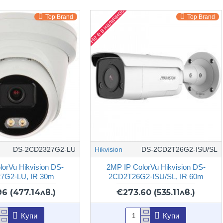
Не е в наличност
Top Brand
Top Brand
DS-2CD2327G2-LU
Hikvision
DS-2CD2T26G2-ISU/SL
lorVu Hikvision DS-
2MP IP ColorVu Hikvision DS-
7G2-LU, IR 30m
2CD2T26G2-ISU/SL, IR 60m
96
(477.14лв.)
€273.60
(535.11лв.)
Купи
Купи