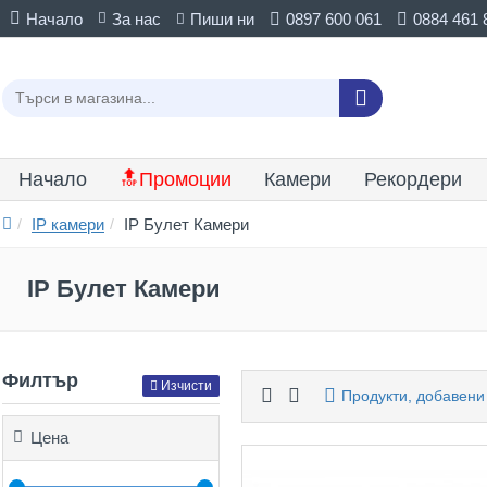
Начало
За нас
Пиши ни
0897 600 061
0884 461 
Начало
🔝Промоции
Камери
Рекордери
IP камери
IP Булет Камери
IP Булет Камери
Филтър
Изчисти
Продукти, добавени
Цена