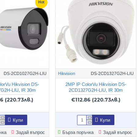
Hot
DS-2CD1027G2H-LIU
Hikvision
DS-2CD1327G2H-LIU
lorVu Hikvision DS-
2MP IP ColorVu Hikvision DS-
G2H-LIU, IR 30m
2CD1327G2H-LIU, IR 30m
86
(220.73лв.)
€112.86
(220.73лв.)
Купи
Купи
чка
Задай въпрос
Бърза поръчка
Задай въпрос