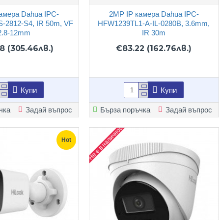
амера Dahua IPC-
2MP IP камера Dahua IPC-
-2812-S4, IR 50m, VF
HFW1239TL1-A-IL-0280B, 3.6mm,
2.8-12mm
IR 30m
18
(305.46лв.)
€83.22
(162.76лв.)
Купи
Купи
чка
Задай въпрос
Бърза поръчка
Задай въпрос
Не е в наличност
Hot