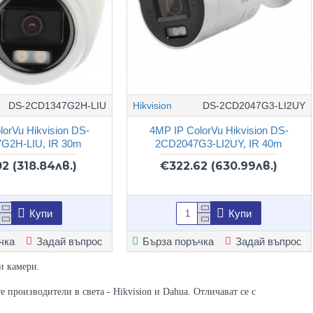
DS-2CD1347G2H-LIU
Hikvision
DS-2CD2047G3-LI2UY
lorVu Hikvision DS-
4MP IP ColorVu Hikvision DS-
G2H-LIU, IR 30m
2CD2047G3-LI2UY, IR 40m
02
(318.84лв.)
€322.62
(630.99лв.)
Купи
Купи
чка
Задай въпрос
Бърза поръчка
Задай въпрос
и камери.
 производители в света - Hikvision и Dahua. Отличават се с