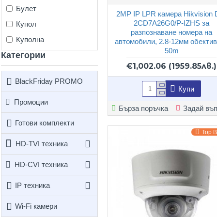
Булет
2MP IP LPR камера Hikvision 
2CD7A26G0/P-IZHS за
Купол
разпознаване номера на
Куполна
автомобили, 2.8-12мм обектив
50m
Категории
€1,002.06
(1959.85лв.)
BlackFriday PROMO
Купи
Промоции
Бърза поръчка
Задай въ
Готови комплекти
Top 
HD-TVI техника
HD-CVI техника
IP техника
Wi-Fi камери