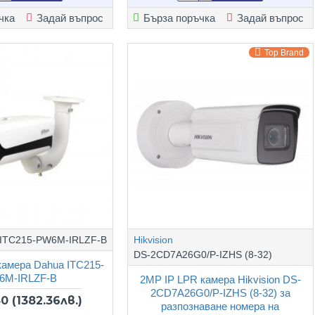
чка
Задай въпрос
Бърза поръчка
Задай въпрос
Top Brand
ITC215-PW6M-IRLZF-B
Hikvision
DS-2CD7A26G0/P-IZHS (8-32)
камера Dahua ITC215-
6M-IRLZF-B
2MP IP LPR камера Hikvision DS-
2CD7A26G0/P-IZHS (8-32) за
80
(1382.36лв.)
разпознаване номера на