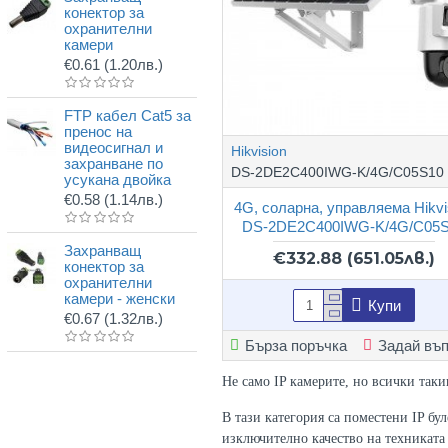
конектор за
охранителни
камери
€0.61
(1.20лв.)
FTP кабел Cat5 за
пренос на
видеосигнал и
Hikvision
захранване по
DS-2DE2C400IWG-K/4G/C05S10
усукана двойка
€0.58
(1.14лв.)
4G, соларна, управляема Hikvi
DS-2DE2C400IWG-K/4G/C05
Захранващ
€332.88
(651.05лв.)
конектор за
охранителни
камери - женски
Купи
€0.67
(1.32лв.)
Бърза поръчка
Задай въ
Не само IP камерите, но всички таки
В тази категория са поместени IP бу
изключително качество на техниката