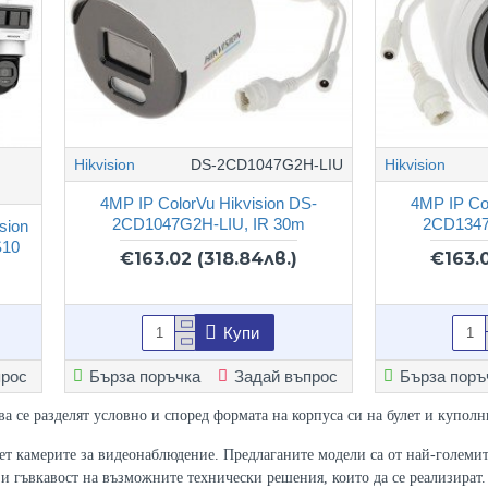
Hikvision
DS-2CD1047G2H-LIU
Hikvision
4MP IP ColorVu Hikvision DS-
4MP IP Co
2CD1047G2H-LIU, IR 30m
2CD1347
sion
S10
€163.02
(318.84лв.)
€163.
Купи
прос
Бърза поръчка
Задай въпрос
Бърза поръ
ва се разделят условно и според формата на корпуса си на булет и куполн
лет камерите за видеонаблюдение. Предлаганите модели са от най-големите
 и гъвкавост на възможните технически решения, които да се реализират.