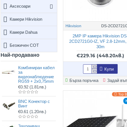
Аксесоари
Камери Hikvision
Hikvision
DS-2CD2721G
Камери Dahua
2MP IP камера Hikvision DS
2CD2721G0-IZ, VF 2.8-12mm,
Безжичен СОТ
30m
Най-продавано
€229.16
(448.20лв.)
Комбиниран кабел
Купи
за
видеонаблюдение
Бърза поръчка
Задай въ
RG59 + 2x0,75mm
€0.92
(1.81лв.)
Top 
BNC Kонектор с
Винт
€0.61
(1.20лв.)
Захранващ