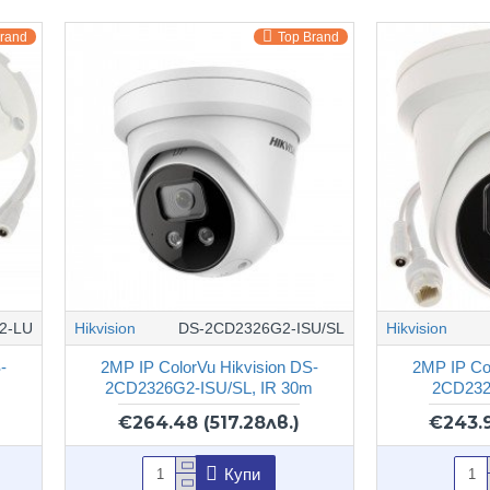
Brand
Top Brand
2-LU
Hikvision
DS-2CD2326G2-ISU/SL
Hikvision
-
2MP IP ColorVu Hikvision DS-
2MP IP Co
2CD2326G2-ISU/SL, IR 30m
2CD232
€264.48
(517.28лв.)
€243.
Купи