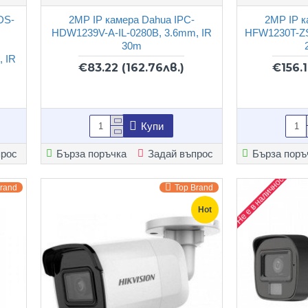
DS-
2MP IP камера Dahua IPC-
2MP IP к
HDW1239V-A-IL-0280B, 3.6mm, IR
HFW1230T-ZS
30m
, IR
€83.22
(162.76лв.)
€156.
Купи
прос
Бърза поръчка
Задай въпрос
Бърза поръ
Не е в наличност
Brand
Top Brand
Hot