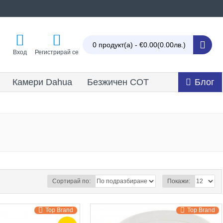
0 продукт(а) - €0.00
(0.00лв.)
Вход
Регистрирай се
Камери Dahua
Безжичен СОТ
Блог
Сортирай по:
Покажи:
Top Brand
Top Brand