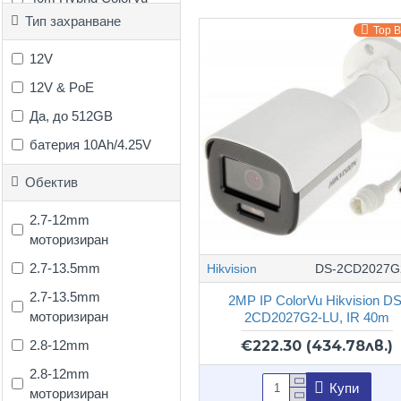
Тип захранване
50m
Top 
50m Hybrid ColorVu
12V
60m
12V & PoE
60m Dual Light
Да, до 512GB
80m
батерия 10Ah/4.25V
80m Hybrid ColorVu
Обектив
80m Hyrbid ColorVu
2.7-12mm
100m
моторизиран
2.7-13.5mm
Hikvision
DS-2CD2027G
2.7-13.5mm
2MP IP ColorVu Hikvision DS
моторизиран
2CD2027G2-LU, IR 40m
2.8-12mm
€222.30
(434.78лв.)
2.8-12mm
Купи
моторизиран