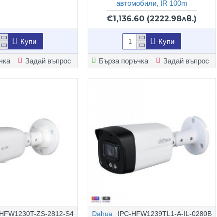
автомобили, IR 100m
€1,136.60
(2222.98лв.)
Купи
Купи
чка
Задай въпрос
Бърза поръчка
Задай въпрос
-HFW1230T-ZS-2812-S4
Dahua
IPC-HFW1239TL1-A-IL-0280B