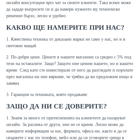
онлайн консултация чрез чат за своите клиенти. Така всеки може
да зададе въпросите си и да намери нужното му техническо
решение бързо, лесно и удобно.
КАКВО ЩЕ НАМЕРИТЕ ПРИ НАС?
1. Качествена техника от доказани марки не само у нас, но и в
световен мащаб
2. По-добри цени. Цените в нашите магазини са средно с 5% под
тези на останалите. Защо? Защото ние ценим нашето, но и вашето
време. След като сте инвестирали от него да разгледате и поръчате
през магазина ни ние вярваме, че трябва да ви предложим нещо в
замяна
3. Гаранция за техниката, която продаваме
ЗАЩО ДА НИ СЕ ДОВЕРИТЕ?
1. Знаем за много от притесненията на клиентите да пазаруват
онлайн. За разлика от други, ние не се крием. Лесно може да
намерите информация за нас, фирмата, офиса ни, както и да се
свържете с нас по телефон, мейл или да си уговорите среща в