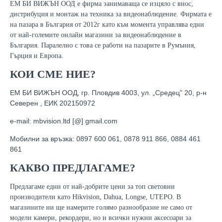
ЕМ БИ ВИЖЪН ООД е фирма занимаваща се изцяло с внос,
дистрибуция и монтаж на техника за видеонаблюдение. Фирмата е
на пазара в България от 2012г като към момента управлява едни
от най-големите онлайн магазини за видеонаблюдение в
България. Паралелно с това се работи на пазарите в Румъния,
Гърция и Европа.
КОИ СМЕ НИЕ?
ЕМ БИ ВИЖЪН ООД, гр. Пловдив 4003, ул. „Средец” 20, р-н
Северен , ЕИК 202150972
e-mail: mbvision.ltd [@] gmail.com
Мобилни за връзка: 0897 600 061, 0878 911 866, 0884 461
861
КАКВО ПРЕДЛАГАМЕ?
Предлагаме едни от най-добрите цени за топ световни
производители като Hikvision, Dahua, Longse, UTEPO. В
магазините ни ще намерите голямо разнообразие не само от
модели камери, рекордери, но и всички нужни аксесоари за