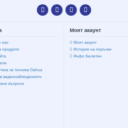
а
Моят акаунт
с нас
Моят акаунт
 продукти
История на поръчки
йта
Инфо бюлетин
ели
тека за техника Dahua
в видеонаблюдението
вани въпроси