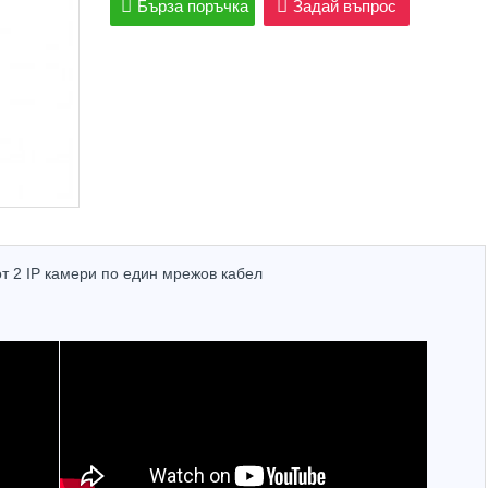
Бърза поръчка
Задай въпрос
от 2 IP камери по един мрежов кабел
Hot
Hot