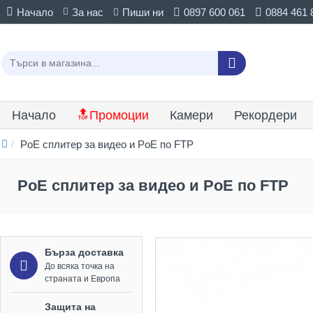
Начало
За нас
Пиши ни
0897 600 061
0884 461 
Начало
🔝Промоции
Камери
Рекордери
PoE сплитер за видео и PoE по FTP
PoE сплитер за видео и PoE по FTP
Бърза доставка
До всяка точка на
страната и Европа
Защита на