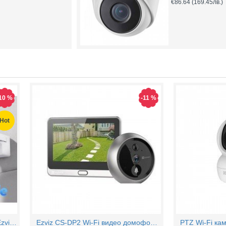
€86.64
(169.45лв.)
10 %
-11 %
Hot
4MP Wi-Fi управляема камера Ezviz CS-H90 с два обектива, цветен нощен
Ezviz CS-DP2 Wi-Fi видео домофон с аудио