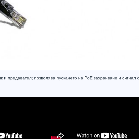
к и предавател; позволява пускането на PoE захранване и сигнал 
Hot
Hot