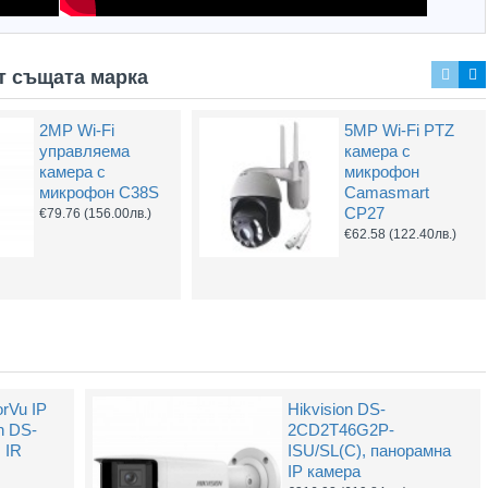
т същата марка
2MP Wi-Fi
5MP Wi-Fi PTZ
4G LTE Wi-Tek
BNC Kонектор с
Захранващ конектор за охранителни камери - женски
UTP Cat5e 24AWG CU меден
управляема
камера с
WI-LTE115-O(V2)
Винт
(1.32лв.)
€0.55
(1.08лв.)
камера с
микрофон
модем-рутер
€0.61
(1.20лв.)
микрофон C38S
Camasmart
€68.40
(133.77лв.)
CP27
€79.76
(156.00лв.)
Купи
Купи
€62.58
(122.40лв.)
rVu IP
Hikvision DS-
n DS-
2CD2T46G2P-
 IR
ISU/SL(C), панорамна
IP камера