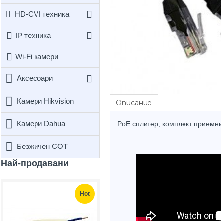
HD-CVI техника
IP техника
Wi-Fi камери
Аксесоари
Камери Hikvision
Описание
Камери Dahua
PoE сплитер, комплект приемни
Безжичен СОТ
Най-продавани
Hot
Hot