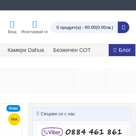
0 продукт(а) - €0.00
(0.00лв.)
Вход
Регистрирай се
Камери Dahua
Безжичен СОТ
Блог
Ново
Свържи се с нас
Hot