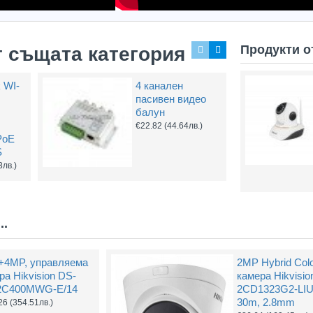
Продукти о
т същата категория
k WI-
4 канален
Захранващ конектор за охранителни камери
FTP кабел Cat5 за пренос на видеосигнал и захранване по усукана двойка
пасивен видео
0.61
(1.20лв.)
€0.58
(1.14лв.)
€0.67
балун
€22.82
(44.64лв.)
PoE
Купи
Купи
S
3лв.)
..
4MP, управляема
2MP Hybrid Colo
ра Hikvision DS-
камера Hikvisio
2C400MWG-E/14
2CD1323G2-LIU
30m, 2.8mm
26
(354.51лв.)