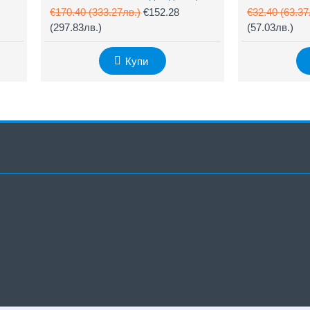
€170.40
(333.27лв.)
€152.28
€32.40
(63.37
(297.83лв.)
(57.03лв.)
Купи