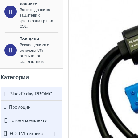
данните
Вашите данни са
защитени с
криптирана връзка
SSL.
Топ цени
Всички цени са с
включена 5%
отстъпка от
стандартните!
Категории
BlackFriday PROMO
Промоции
Готови комплекти
HD-TVI техника