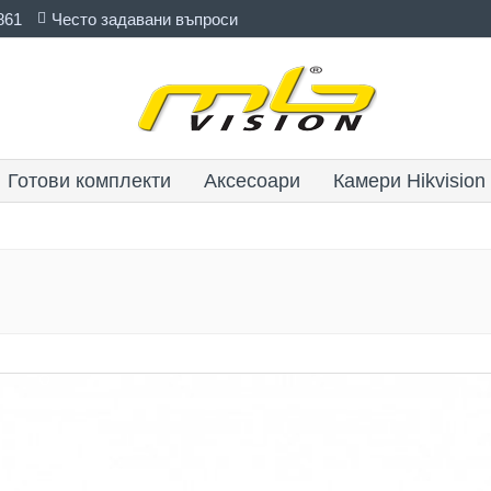
861
Често задавани въпроси
Готови комплекти
Аксесоари
Камери Hikvision