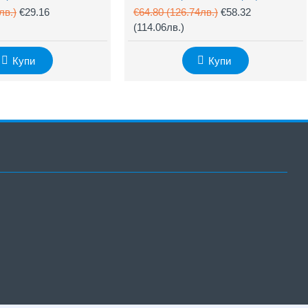
лв.)
€29.16
€64.80
(126.74лв.)
€58.32
(114.06лв.)
Купи
Купи