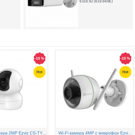
€316.92
(619.84лв.)
-10 %
-10 %
Hot
Hot
PTZ Wi-Fi камера 2MP Ezviz CS-TY1 с микрофон
Wi-Fi камера 4MP с микрофон Ezviz CS-H3c