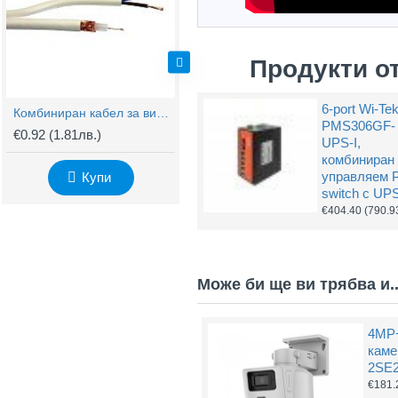
Продукти о
6-port Wi-Te
Комбиниран кабел за видеонаблюдение RG59 + 2x0,75mm
BNC Kонектор с Винт
PMS306GF-
€0.92
(1.81лв.)
€0.61
(1.20лв.)
€
UPS-I,
комбиниран
управляем 
Купи
Купи
switch с UP
€404.40
(790.9
Може би ще ви трябва и..
4MP+
каме
2SE
€181.