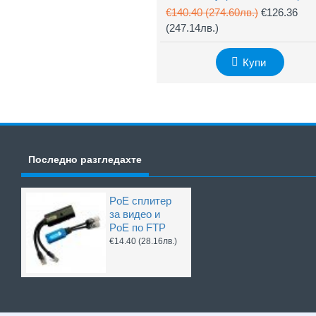
€140.40
(274.60лв.)
€126.36
(247.14лв.)
Купи
Последно разгледахте
PoE сплитер
за видео и
PoE по FTP
€14.40
(28.16лв.)