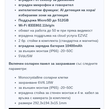
вграден микрофон и говорител
интелигентни функции: AI детекция на хора/
избираеми зони на детекция
Поддържа MicroSD до 512GB
Wi-Fi IEEE802.11b/g/n
обхват на работа до 50 м при пряка видимост
вградена поддръжка на cloud услуга EZVIZ
2 бр. стойки в комплекта (стандартна и магнитна)
вградена зарядна батерия 10400mAh
за външен монтаж (IP66) -20~50C
5Vdc/5W
Включен соларен панел за захранване
със следните
параметри:
Monocrystalline соларни клетки
захранване 6V/6.18W
за външен монтаж (IP65) -20~50C
вградена стойка за стенен монтаж и 4 м. кабел за
връзка с камерата (в комплекта)
размери 292,3х194.3х15.1mm