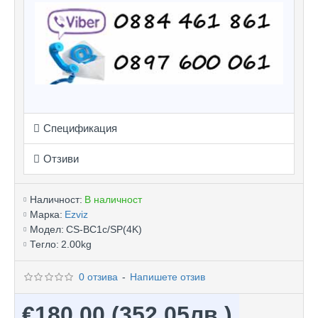
Спецификация
Отзиви
Наличност:
В наличност
Марка:
Ezviz
Модел:
CS-BC1c/SP(4K)
Тегло:
2.00kg
0 отзива
-
Напишете отзив
€180.00
(352.05лв.)