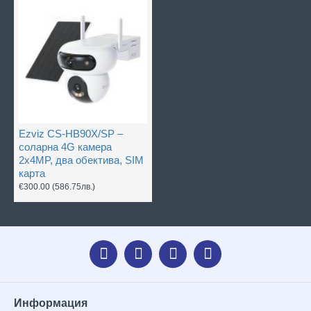
Ezviz CS-HB90X/SP –
соларна 4G камера
2x4MP, два обектива, SIM
карта
€300.00
(586.75лв.)
Информация