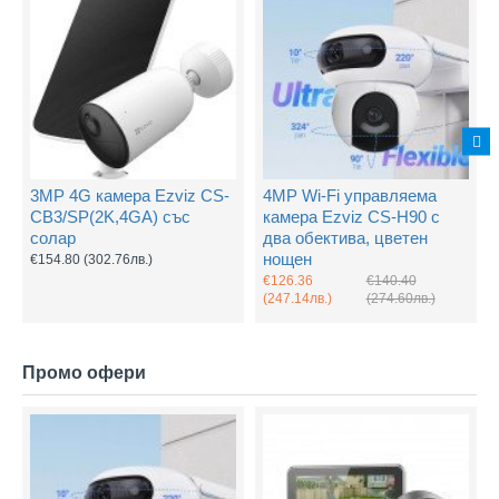
3MP 4G камера Ezviz CS-
4MP Wi-Fi управляема
CB3/SP(2K,4GA) със
камера Ezviz CS-H90 с
солар
два обектива, цветен
нощен
€154.80
(302.76лв.)
€126.36
€140.40
(247.14лв.)
(274.60лв.)
Промо офери