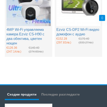
4MP Wi-Fi управляема
Ezviz CS-DP2 Wi-Fi видео
камера Ezviz CS-H90 с
домофон с аудио
два обектива, цветен
€152.28
€170.40
(297.83лв.)
(333.27лв.)
нощен
€126.36
€140.40
(247.14лв.)
(274.60лв.)
Сходни продукти
Последно разгледахте