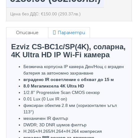
Цена без ДДС: €150.00
(293.37лв.)
Описание
Параметри
Ezviz CS-BC1c/SP(4K), соларна,
4K Ultra HD IP Wi-Fi камера
Безжична корпусна IP камера Ден/Нощ с вграден
батерия за автономно захранване
вградено IR осветление с обхват до 15 м
8.0 Мегапиксела 4K Ultra HD
1/2.8'' Progressive Scan CMOS сензор
0.01 Lux (0 Lux IR on)
фиксиран обектив 2.8 мм (хоризонтален ъгъл
113°)
механичен IR филтър
DWDR; 3D DNR шумов филтър
H.265+/H.265/H.264+/H.264 компресия
вграден PIR сензор за движение