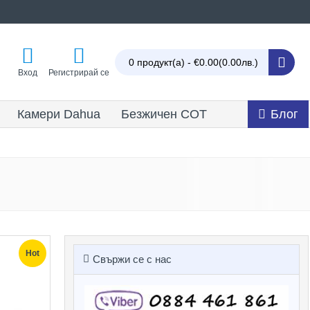
0 продукт(а) - €0.00
(0.00лв.)
Вход
Регистрирай се
Камери Dahua
Безжичен СОТ
Блог
Hot
Свържи се с нас