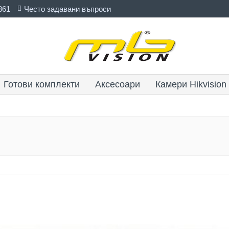
861
Често задавани въпроси
Готови комплекти
Аксесоари
Камери Hikvision