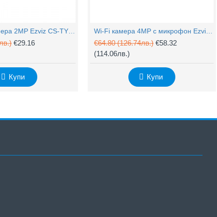
PTZ Wi-Fi камера 2MP Ezviz CS-TY1 с микрофон
Wi-Fi камера 4MP с микрофон Ezviz CS-H3c
лв.)
€29.16
€64.80
(126.74лв.)
€58.32
(114.06лв.)
Купи
Купи