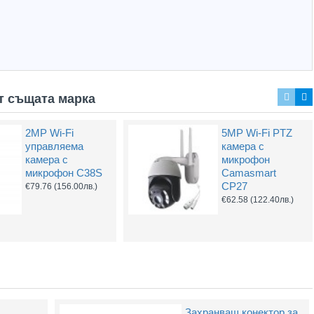
т същата марка
2MP Wi-Fi
5MP Wi-Fi PTZ
4G LTE Wi-Tek
BNC Kонектор с
управляема
камера с
WI-LTE115-O(V2)
Винт
камера с
микрофон
модем-рутер
€0.61
(1.20лв.)
микрофон C38S
Camasmart
€68.40
(133.77лв.)
CP27
€79.76
(156.00лв.)
€62.58
(122.40лв.)
Hot
Hot
Захранващ конектор за