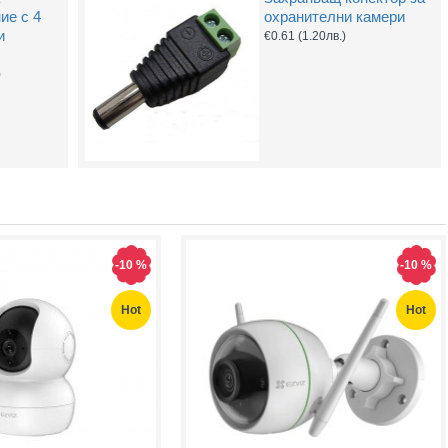
ие с 4
охранителни камери
и
€0.61
(1.20лв.)
Захранващ конектор за охранителни камери - женски
UTP Cat5e 24AWG CU меден
)
(1.32лв.)
€0.55
(1.08лв.)
Купи
Купи
-10 %
-10 %
Hot
Hot