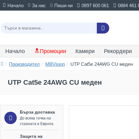
Начало
За нас
Пиши ни
0897 600 061
0884 461 
Начало
🔝Промоции
Камери
Рекордери
Производител
MBVision
UTP Cat5e 24AWG CU меден
UTP Cat5e 24AWG CU меден
Бърза доставка
До всяка точка на
страната и Европа
Защита на