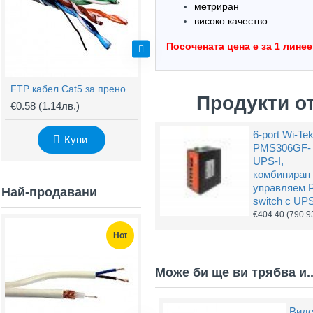
метриран
високо качество
Посочената цена е за 1 лине
FTP кабел Cat5 за пренос на видеосигнал и захранване по усукана двойка
FTP/M Cat5e 24AWG CU - меден кабел с носещо карбоново въже
Продукти о
€0.58
(1.14лв.)
€150.32
(294.00лв.)
€
6-port Wi-Te
Купи
Купи
PMS306GF-
UPS-I,
комбиниран
управляем 
Най-продавани
switch с UP
€404.40
(790.9
Hot
Hot
Може би ще ви трябва и..
Виде