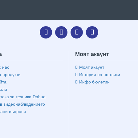
а
Моят акаунт
с нас
Моят акаунт
 продукти
История на поръчки
йта
Инфо бюлетин
ели
тека за техника Dahua
в видеонаблюдението
вани въпроси