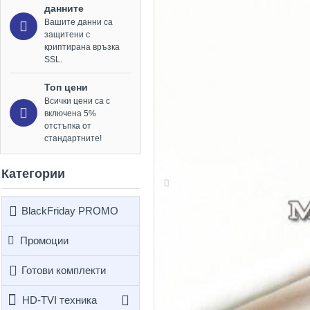
данните
Вашите данни са
защитени с
криптирана връзка
SSL.
Топ цени
Всички цени са с
включена 5%
отстъпка от
стандартните!
Категории
BlackFriday PROMO
Промоции
Готови комплекти
HD-TVI техника