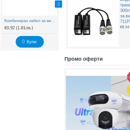
тран
300m
за в
Комбиниран кабел за видеонаблюдение RG59 + 2x0,75mm
BNC Kонектор с Винт
711P
€6.14
€0.92
(1.81лв.)
€0.61
(1.20лв.)
€
Купи
Купи
Промо оферти
-