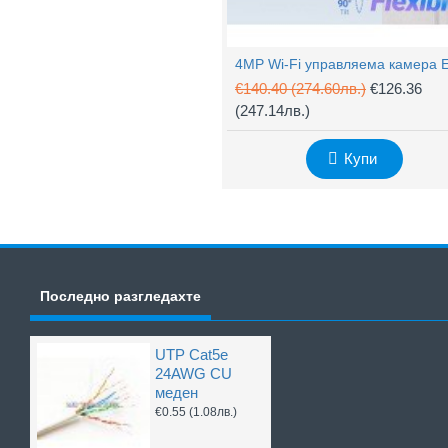
€140.40
(274.60лв.)
€126.36
(247.14лв.)
Купи
Последно разгледахте
UTP Cat5e
24AWG CU
меден
€0.55
(1.08лв.)