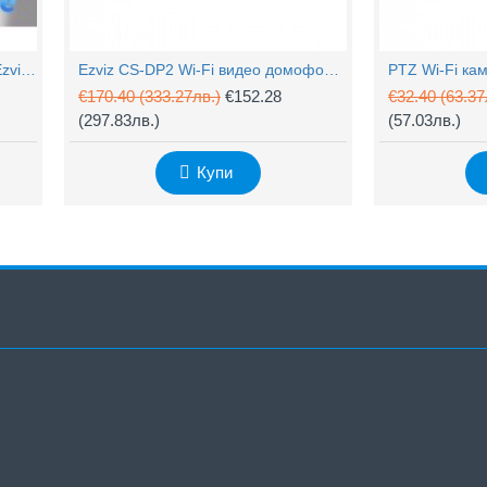
4MP Wi-Fi управляема камера Ezviz CS-H90 с два обектива, цветен нощен
Ezviz CS-DP2 Wi-Fi видео домофон с аудио
€170.40
(333.27лв.)
€152.28
€32.40
(63.37
(297.83лв.)
(57.03лв.)
Купи