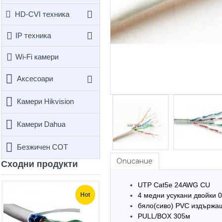
HD-CVI техника
IP техника
Wi-Fi камери
Аксесоари
Камери Hikvision
Камери Dahua
Безжичен СОТ
Описание
Сходни продукти
UTP Cat5e 24AWG CU
Hot
Hot
4 медни усукани двойки 
бяло(сиво) PVC издържа
PULL/BOX 305м