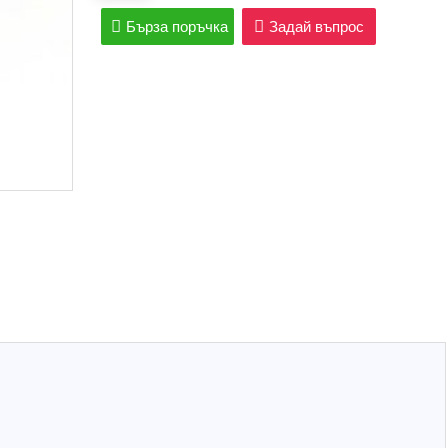
Бърза поръчка
Задай въпрос