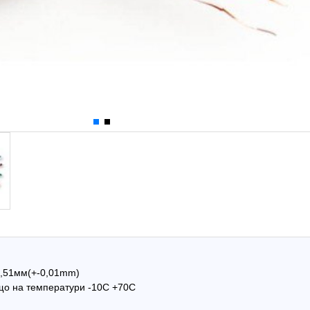
Hot
0,51мм(+-0,01mm)
що на температури -10C +70C