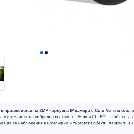
 е професионална 2MP корпусна IP камера с ColorVu технолог
а с интелигентна хибридна светлина – бяла и IR LED – с обхват до
Hot
Hot
одяща за наблюдение на жилищни и търговски обекти, паркинги и 