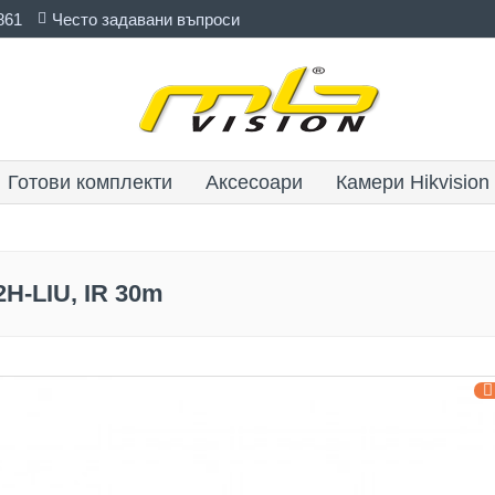
861
Често задавани въпроси
Готови комплекти
Аксесоари
Камери Hikvision
H-LIU, IR 30m