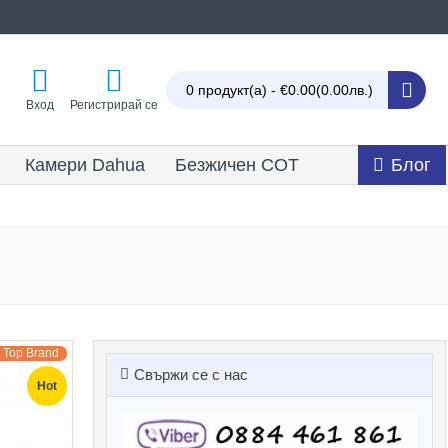
0 продукт(а) - €0.00
(0.00лв.)
Вход
Регистрирай се
Камери Dahua
Безжичен СОТ
Блог
Top Brand
Свържи се с нас
Hot