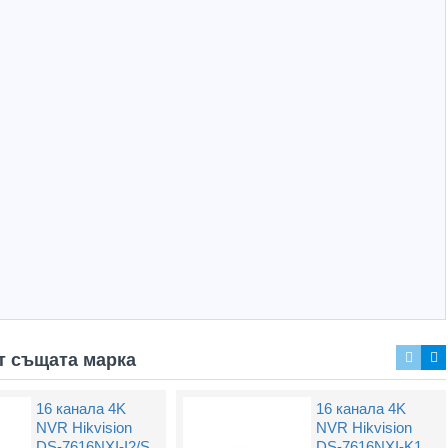
т същата марка
16 канала 4K
16 канала 4K
16 канален NVR
16 канален NVR
NVR Hikvision
NVR Hikvision
Hikvision DS-
Hikvision DS-
DS-7616NXI-I2/S
DS-7616NXI-K1