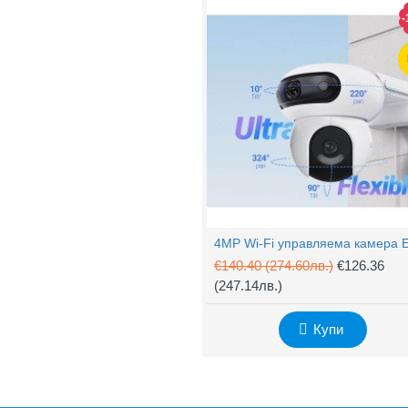
-
€140.40
(274.60лв.)
€126.36
(247.14лв.)
Купи