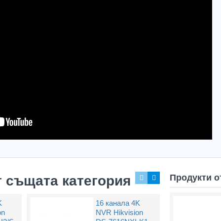
Продукти о
т същата категория
K
16 канала 4K
on
NVR Hikvision