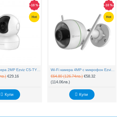
-10 %
-10 %
Hot
Hot
PTZ Wi-Fi камера 2MP Ezviz CS-TY1 с микрофон
Wi-Fi камера 4MP с микрофон Ezviz CS-H3c
лв.)
€29.16
€64.80
(126.74лв.)
€58.32
(114.06лв.)
Купи
Купи