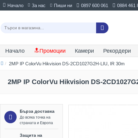
Начало
За нас
Пиши ни
0897 600 061
0884 461 
Начало
🔝Промоции
Камери
Рекордери
2MP IP ColorVu Hikvision DS-2CD1027G2H-LIU, IR 30m
2MP IP ColorVu Hikvision DS-2CD1027G2
Бърза доставка
До всяка точка на
страната и Европа
Защита на