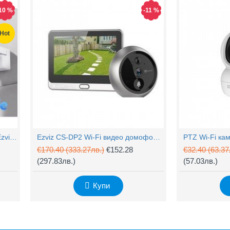
10 %
-11 %
Hot
4MP Wi-Fi управляема камера Ezviz CS-H90 с два обектива, цветен нощен
Ezviz CS-DP2 Wi-Fi видео домофон с аудио
€170.40
(333.27лв.)
€152.28
€32.40
(63.37
(297.83лв.)
(57.03лв.)
Купи