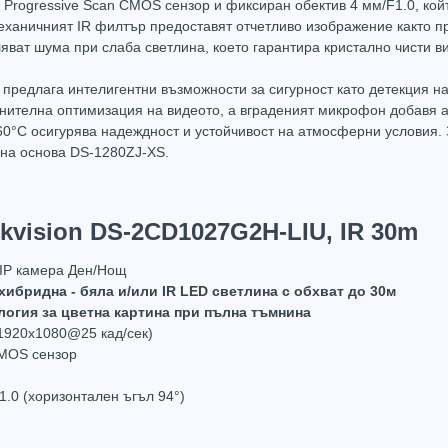
" Progressive Scan CMOS сензор и фиксиран обектив 4 мм/F1.0, кой
механичният IR филтър предоставят отчетливо изображение както 
яват шума при слаба светлина, което гарантира кристално чисти в
предлага интелигентни възможности за сигурност като детекция на 
ителна оптимизация на видеото, а вграденият микрофон добавя ау
Захранващ конектор за охранителни камери
FTP кабел Cat5 за пренос на видеосигнал и захранване по усукана двойка
60°C осигурява надеждност и устойчивост на атмосферни условия.
0.61
(1.20лв.)
€0.58
(1.14лв.)
€0.67
лна основа DS-1280ZJ-XS.
Купи
Купи
ikvision DS-2CD1027G2H-LIU, IR 30m
 IP камера Ден/Нощ
хибридна - бяла и/или IR LED светлина с обхват до 30м
логия за цветна картина при пълна тъмнина
 1920x1080@25 кад/сек)
CMOS сензор
1.0 (хоризонтален ъгъл 94°)