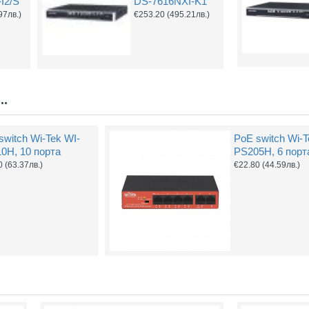
I2/S
DS-7616NXI-K1
97лв.)
€253.20
(495.21лв.)
..
switch Wi-Tek WI-
PoE switch Wi-T
0H, 10 порта
PS205H, 6 порт
0
(63.37лв.)
€22.80
(44.59лв.)