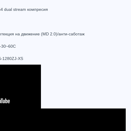
64 dual stream компресия
етекция на движение (MD 2.0)/анти-саботаж
 -30~60C
DS-1280ZJ-XS