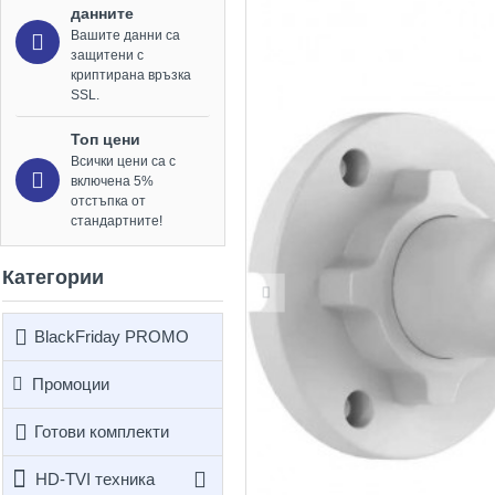
данните
Вашите данни са
защитени с
криптирана връзка
SSL.
Топ цени
Всички цени са с
включена 5%
отстъпка от
стандартните!
Категории
BlackFriday PROMO
Промоции
Готови комплекти
HD-TVI техника