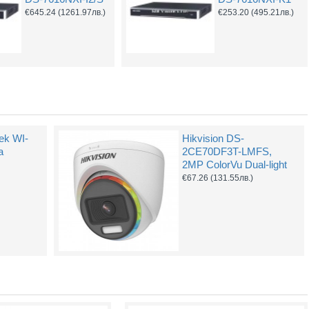
7616NXI-K2
7716NXI-K4
€645.24
(1261.97лв.)
€253.20
(495.21лв.)
€323.76
(633.22лв.)
€609.90
(1192.85лв.)
ek WI-
Hikvision DS-
а
2CE70DF3T-LMFS,
2MP ColorVu Dual-light
€67.26
(131.55лв.)