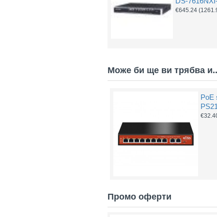
DS-7616NXI-
€645.24
(1261.
Може би ще ви трябва и..
PoE 
PS21
€32.4
Промо оферти