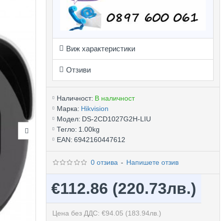
Виж характеристики
Отзиви
Наличност:
В наличност
Марка:
Hikvision
Модел:
DS-2CD1027G2H-LIU
Тегло:
1.00kg
EAN:
6942160447612
0 отзива
-
Напишете отзив
€112.86
(220.73лв.)
Цена без ДДС: €94.05
(183.94лв.)