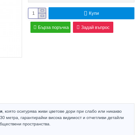
Купи
Бърза поръчка
Задай въпрос
ия
, която осигурява живи цветове дори при слабо или никакво
 30 метра, гарантирайки висока видимост и отчетливи детайли
Hot
Hot
обществени пространства.