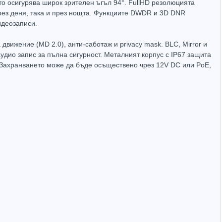
то осигурява широк зрителен ъгъл 94°. FullHD резолюцията
през деня, така и през нощта. Функциите DWDR и 3D DNR
идеозаписи.
движение (MD 2.0), анти-саботаж и privacy mask. BLC, Mirror и
дио запис за пълна сигурност. Металният корпус с IP67 защита
Захранващ конектор за охранителни камери - женски
UTP Cat5e 24AWG CU меден
 Захранването може да бъде осъществено чрез 12V DC или PoE,
(1.32лв.)
€0.55
(1.08лв.)
Купи
Купи