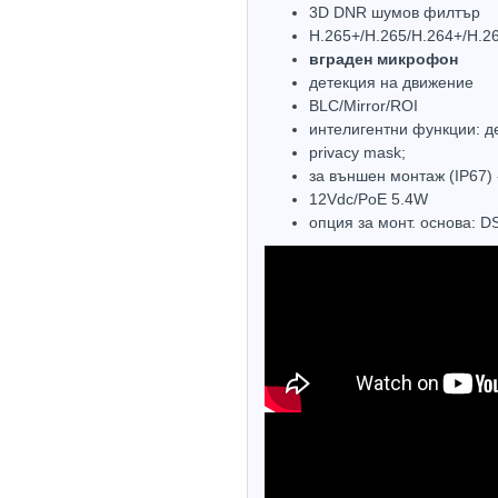
3D DNR шумов филтър
H.265+/H.265/H.264+/H.2
вграден микрофон
детекция на движение
BLC/Mirror/ROI
интелигентни функции: д
privacy mask;
за външен монтаж (IP67)
12Vdc/PoE 5.4W
опция за монт. основа: 