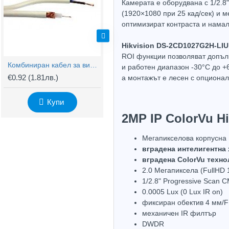
Камерата е оборудвана с 1/2.8
(1920×1080 при 25 кад/сек) и 
оптимизират контраста и намал
Hikvision DS-2CD1027G2H-LIU
ROI функции позволяват допълн
Комбиниран кабел за видеонаблюдение RG59 + 2x0,75mm
BNC Kонектор с Винт
и работен диапазон -30°C до +
€0.92
(1.81лв.)
€0.61
(1.20лв.)
€
а монтажът е лесен с опциона
Купи
Купи
2MP IP ColorVu H
Мегапикселова корпусна
вградена интелигентна 
вградена ColorVu техно
2.0 Мегапиксела (FullHD
1/2.8" Progressive Scan 
0.0005 Lux (0 Lux IR on)
фиксиран обектив 4 мм/F
механичен IR филтър
DWDR