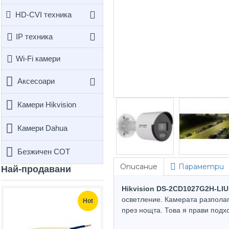
HD-CVI техника
IP техника
Wi-Fi камери
Аксесоари
Камери Hikvision
Камери Dahua
Безжичен СОТ
Описание
Параметри
Най-продавани
Hikvision DS-2CD1027G2H-LIU
осветление. Камерата разполаг
Hot
Hot
през нощта. Това я прави подх