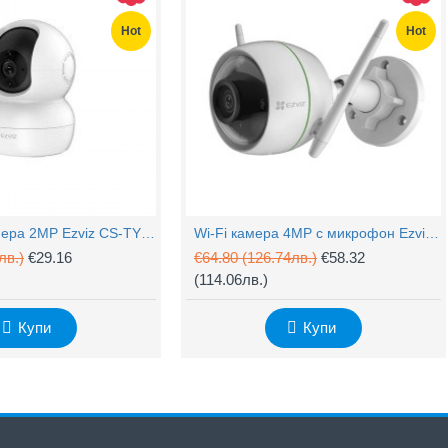
Hot
Hot
Захранващ конектор за охранителни камери - женски
UTP Cat5e 24AWG CU меден
(1.32лв.)
€0.55
(1.08лв.)
Купи
Купи
PTZ Wi-Fi камера 2MP Ezviz CS-TY1 с микрофон
Wi-Fi камера 4MP с микрофон Ezviz CS-H3c
лв.)
€29.16
€64.80
(126.74лв.)
€58.32
(114.06лв.)
Купи
Купи