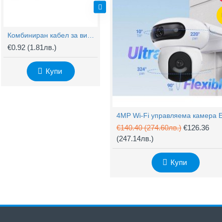
Комбиниран кабел за видеонаблюдение RG59 + 2x0,75mm
BNC Kонектор с Винт
€0.92
(1.81лв.)
€0.61
(1.20лв.)
€
Купи
Купи
€140.40
(274.60лв.)
€126.36
(247.14лв.)
Купи