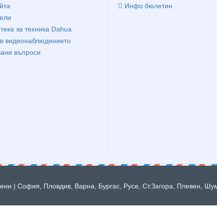
йта
Инфо бюлетин
ели
тека за техника Dahua
в видеонаблюдението
вани въпроси
ни | София, Пловдив, Варна, Бургас, Русе, Ст.Загора, Плевен, Шу