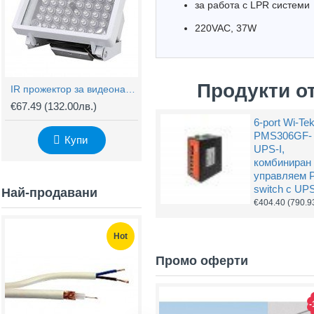
за работа с LPR системи
220VAC, 37W
Продукти о
IR прожектор за видеонаблюдение 850nm, 60m
€67.49
(132.00лв.)
6-port Wi-Te
PMS306GF-
Купи
UPS-I,
комбиниран
управляем 
switch с UP
Най-продавани
€404.40
(790.9
Hot
Hot
Промо оферти
-