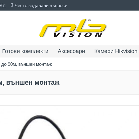
861
Често задавани въпроси
Готови комплекти
Аксесоари
Камери Hikvision
 до 90м, външен монтаж
м, външен монтаж