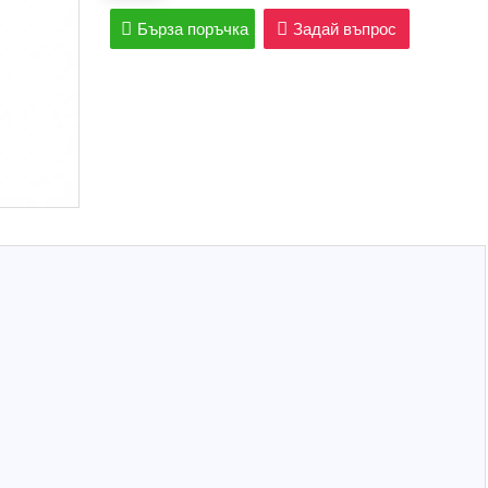
Бърза поръчка
Задай въпрос