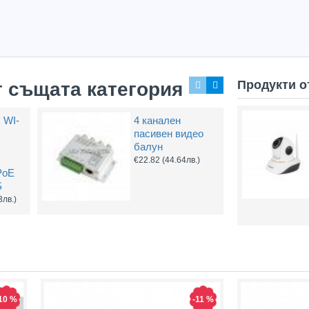
Продукти о
т същата категория
k WI-
4 канален
пасивен видео
балун
€22.82
(44.64лв.)
PoE
S
3лв.)
Hot
Hot
10 %
-11 %