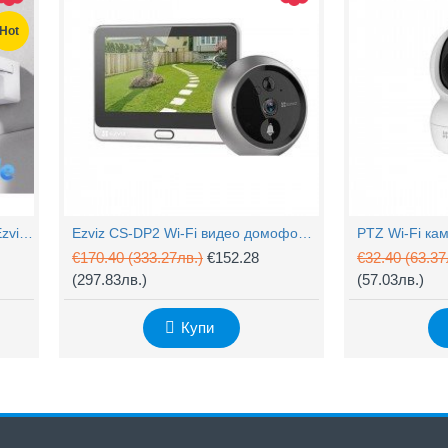
Hot
Захранващ конектор за охранителни камери
FTP кабел Cat5 за пренос на видеосигнал и захранване по усукана двойка
0.61
(1.20лв.)
€0.58
(1.14лв.)
€0.67
Купи
Купи
4MP Wi-Fi управляема камера Ezviz CS-H90 с два обектива, цветен нощен
Ezviz CS-DP2 Wi-Fi видео домофон с аудио
€170.40
(333.27лв.)
€152.28
€32.40
(63.37
(297.83лв.)
(57.03лв.)
Купи