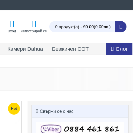
0 продукт(а) - €0.00
(0.00лв.)
Вход
Регистрирай се
Камери Dahua
Безжичен СОТ
Блог
Hot
Свържи се с нас