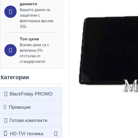
данните
Вашите данни са
защитени с
криптирана връзка
SSL.
Топ цени
Всички цени са с
включена 5%
отстъпка от
стандартните!
Категории
BlackFriday PROMO
Промоции
Готови комплекти
HD-TVI техника