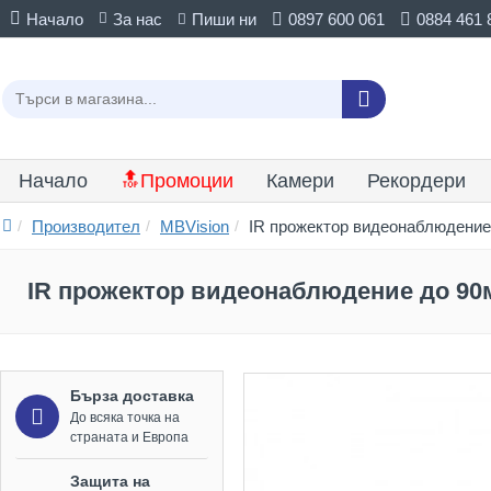
Начало
За нас
Пиши ни
0897 600 061
0884 461 
Начало
🔝Промоции
Камери
Рекордери
Производител
MBVision
IR прожектор видеонаблюдение
IR прожектор видеонаблюдение до 90
Бърза доставка
До всяка точка на
страната и Европа
Защита на