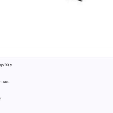
до 90 м
онтаж
m