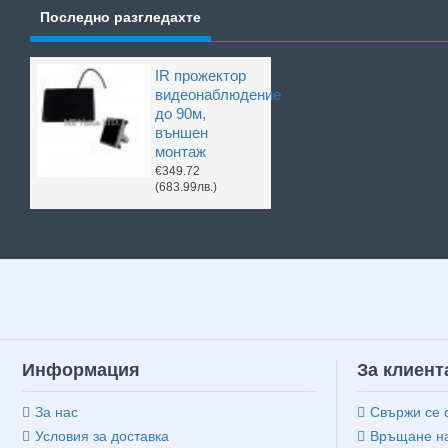
Последно разгледахте
IR прожектор
видеонаблюдение
до 90м,
външен
монтаж
€349.72
(683.99лв.)
Информация
За клиент
За нас
Свържи се 
Условия за доставка
Връщане на