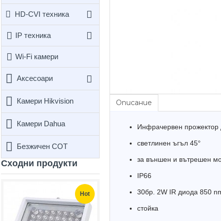
HD-CVI техника
IP техника
Wi-Fi камери
Аксесоари
Камери Hikvision
Описание
Камери Dahua
Инфрачервен прожектор 
светлинен ъгъл 45°
Безжичен СОТ
за външен и вътрешен м
Сходни продукти
IP66
30бр. 2W IR диодa 850 n
Hot
стойка