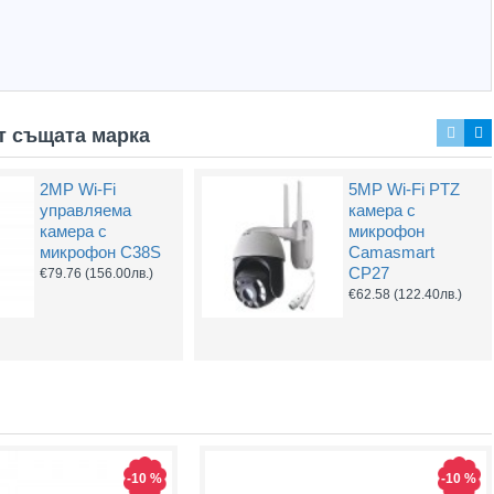
т същата марка
2MP Wi-Fi
5MP Wi-Fi PTZ
4G LTE Wi-Tek
BNC Kонектор с
управляема
камера с
WI-LTE115-O(V2)
Винт
камера с
микрофон
модем-рутер
€0.61
(1.20лв.)
микрофон C38S
Camasmart
€68.40
(133.77лв.)
CP27
€79.76
(156.00лв.)
€62.58
(122.40лв.)
Hot
Hot
-10 %
-10 %