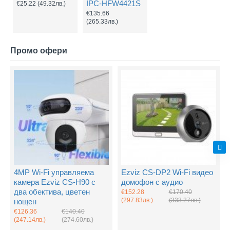
IPC-HFW4421S
€25.22
(49.32лв.)
€135.66
(265.33лв.)
Промо офери
4MP Wi-Fi управляема
Ezviz CS-DP2 Wi-Fi видео
камера Ezviz CS-H90 с
домофон с аудио
два обектива, цветен
€152.28
€170.40
(297.83лв.)
(333.27лв.)
нощен
€126.36
€140.40
(247.14лв.)
(274.60лв.)