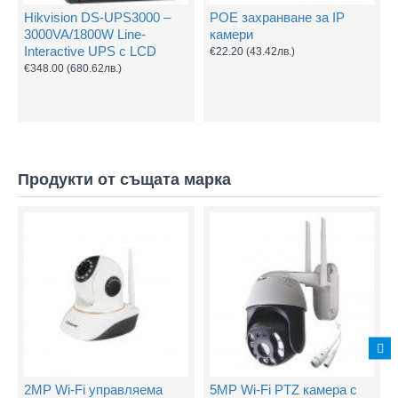
Hikvision DS-UPS3000 –
POE захранване за IP
3000VA/1800W Line-
камери
Interactive UPS с LCD
€22.20
(43.42лв.)
€348.00
(680.62лв.)
Продукти от същата марка
2MP Wi-Fi управляема
5MP Wi-Fi PTZ камера с