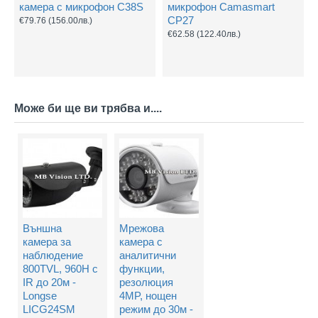
камера с микрофон C38S
микрофон Camasmart
CP27
€79.76
(156.00лв.)
€62.58
(122.40лв.)
Може би ще ви трябва и....
Външна
Мрежова
камера за
камера с
наблюдение
аналитични
800TVL, 960H с
функции,
IR до 20м -
резолюция
Longse
4MP, нощен
LICG24SM
режим до 30м -