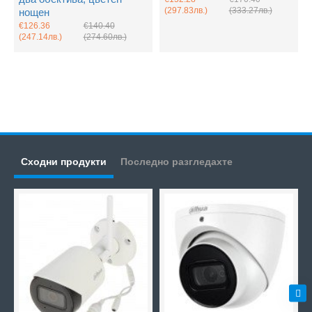
(297.83лв.)
(333.27лв.)
нощен
€126.36
€140.40
(247.14лв.)
(274.60лв.)
Сходни продукти
Последно разгледахте