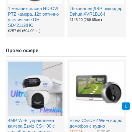
1 мегапикселова HD-CVI
16-канален ДВР рекордер
PTZ камера, 12х оптично
Dahua XVR1B16-I
увеличение DH-
€148.20
(289.85лв.)
SD42112IHC
€257.69
(504.00лв.)
Промо офери
4MP Wi-Fi управляема
Ezviz CS-DP2 Wi-Fi видео
камера Ezviz CS-H90 с
домофон с аудио
два обектива, цветен
€152.28
€170.40