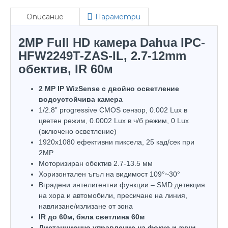
Описание
Параметри
2MP Full HD камера Dahua IPC-
HFW2249T-ZAS-IL, 2.7-12mm
обектив, IR 60м
2 MP IP WizSense с двойно осветление
водоустойчива камера
1/2.8” progressive CMOS сензор, 0.002 Lux в
цветен режим, 0.0002 Lux в ч/б режим, 0 Lux
(включено осветление)
1920х1080 ефективни пиксела, 25 кад/сек при
2MP
Моторизиран обектив 2.7-13.5 мм
Хоризонтален ъгъл на видимост 109°~30°
Вградени интелигентни функции – SMD детекция
на хора и автомобили, пресичане на линия,
навлизане/излизане от зона
IR до 60м, бяла светлина 60м
Дистанционно управление на фокус и зуум