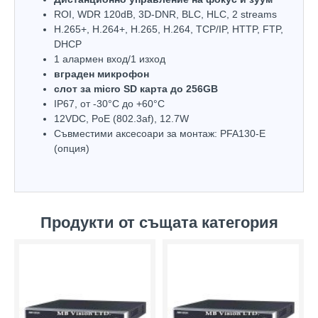
ROI, WDR 120dB, 3D-DNR, BLC, HLC, 2 streams
H.265+, H.264+, H.265, H.264, TCP/IP, HTTP, FTP,
DHCP
1 алармен вход/1 изход
вграден микрофон
слот за micro SD карта до 256GB
IP67, oт -30°С до +60°С
12VDC, PoE (802.3af), 12.7W
Съвместими аксесоари за монтаж: PFA130-E
(опция)
Продукти от същата категория