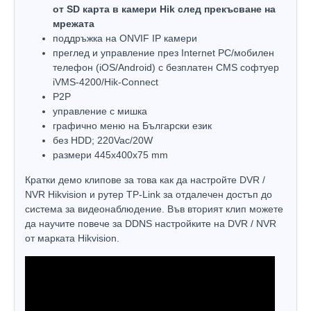
от SD карта в камери Hik след прекъсване на
мрежата
поддръжка на ONVIF IP камери
преглед и управление през Internet PC/мобилен
телефон (iOS/Android) с безплатен CMS софтуер
iVMS-4200/Hik-Connect
P2P
управлeние с мишка
графично меню на Български език
без HDD; 220Vac/20W
размери 445х400х75 mm
Кратки демо клипове за това как да настройте DVR /
NVR Hikvision и рутер TP-Link за отдалечен достъп до
система за видеонаблюдение. Във вторият клип можете
да научите повече за DDNS настройките на DVR / NVR
от марката Hikvision.