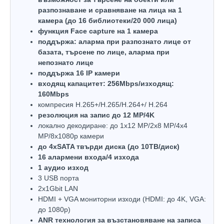
разпознаване и сравняване на лица на 1
камера (до 16 библиотеки/20 000 лица)
функция Face capture на 1 камера
поддържа: аларма при разпознато лице от
базата, търсене по лице, аларма при
непознато лице
поддържа 16 IP камери
входящ капацитет: 256Mbps/изходящ:
160Mbps
компресия H.265+/H.265/H.264+/ H.264
резолюция на запис до 12 MP/4K
локално декодиране: до 1x12 MP/2x8 MP/4x4
MP/8x1080p камери
до 4хSATA твърди диска (до 10ТВ/диск)
16 алармени входа/4 изхода
1 аудио изход
3 USB порта
2х1Gbit LAN
HDMI + VGA мониторни изходи (HDMI: до 4K, VGA:
до 1080р)
ANR технология за възстановяване на записа