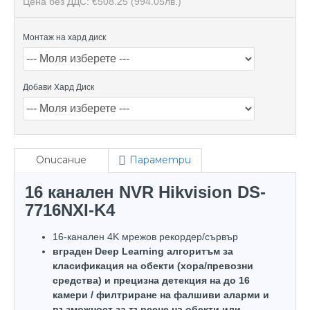
Цена без ДДС: €508.25
(994.05лв.)
Монтаж на хард диск
Добави Хард Диск
Описание
Параметри
16 канален NVR Hikvision DS-
7716NXI-K4
16-канален 4K мрежов рекордер/сървър
вграден Deep Learning алгоритъм за
класификация на обекти (хора/превозни
средства) и прецизна детекция на до 16
камери / филтриране на фалшиви аларми и
възможност за търсене на обекти или