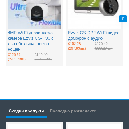
4MP Wi-Fi управляема
Ezviz CS-DP2 Wi-Fi видео
камера Ezviz CS-H90 с
домофон с аудио
два обектива, цветен
€152.28
€170.40
(297.83лв.)
(333.27лв.)
нощен
€126.36
€140.40
(247.14лв.)
(274.60лв.)
Сходни продукти
Последно разгледахте