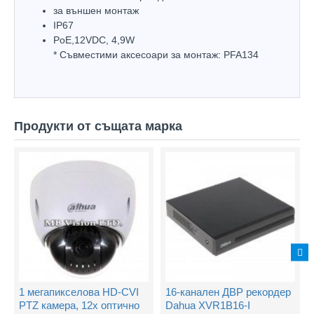
за външен монтаж
IP67
PoE,12VDC, 4,9W
* Съвместими аксесоари за монтаж: PFA134
Продукти от същата марка
1 мегапикселова HD-CVI
16-канален ДВР рекордер
PTZ камера, 12х оптично
Dahua XVR1B16-I