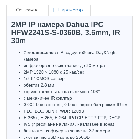
Описание
Параметри
2MP IP камера Dahua IPC-
HFW2241S-S-0360B, 3.6mm, IR
30m
2 мегапикселова IP водоустойчива Day&Night
камера
инфрачервено осветление до 30 метра
2MP 1920 × 1080 с 25 кад/сек
1/2.8” CMOS сензор
обектив 2.8 мм
хоризонтален ъгъл на видимост 106°
с механичен IR филтър
0.002 Lux в цветен, 0 Lux в черно-бял режим IR on
HLC, BLC, 3DNR, WDR 120dB
H.265+, H.265, H.264, IP/TCP, HTTP, FTP, DHCP
IVS (пресичане на линия, навлизане в зона)
безплатен софтуер за запис на 32 камери
слот за microSD карта до 256GB