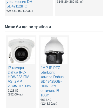
увеличение DH-
€148.20
(289.85лв.)
SD42112IHC
€257.69
(504.00лв.)
Може би ще ви трябва и....
IP камера
4MP IP PTZ
Dahua IPC-
StarLight
HDW2231TM-
камера Dahua
AS, 2MP,
SD49425GB-
2.8мм, IR 30m
HNR, 25x
оптичен, IR
€128.85
(252.00лв.)
100m
€638.40
(1248.60лв.)