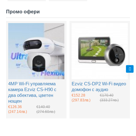
Промо офери
4MP Wi-Fi управляема
Ezviz CS-DP2 Wi-Fi видео
камера Ezviz CS-H90 с
домофон с аудио
два обектива, цветен
€152.28
€170.40
(297.83лв.)
(333.27лв.)
нощен
€126.36
€140.40
(247.14лв.)
(274.60лв.)