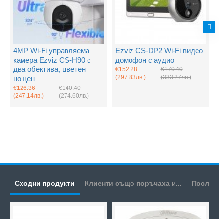
4MP Wi-Fi управляема
Ezviz CS-DP2 Wi-Fi видео
камера Ezviz CS-H90 с
домофон с аудио
два обектива, цветен
€152.28
€170.40
(297.83лв.)
(333.27лв.)
нощен
€126.36
€140.40
(247.14лв.)
(274.60лв.)
Сходни продукти
Клиенти също поръчаха и...
Послед