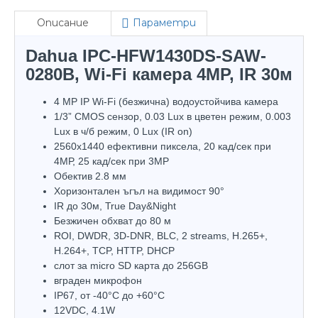
Описание
Параметри
Dahua IPC-HFW1430DS-SAW-
0280B, Wi-Fi камера 4MP, IR 30м
4 MP IP Wi-Fi (безжична) водоустойчива камера
1/3” CMOS сензор, 0.03 Lux в цветен режим, 0.003
Lux в ч/б режим, 0 Lux (IR on)
2560х1440 ефективни пиксела, 20 кад/сек при
4МР, 25 кад/сек при 3MP
Обектив 2.8 мм
Хоризонтален ъгъл на видимост 90°
IR до 30м, True Day&Night
Безжичен обхват до 80 м
ROI, DWDR, 3D-DNR, BLC, 2 streams, H.265+,
H.264+, TCP, HTTP, DHCP
слот за micro SD карта до 256GB
вграден микрофон
IP67, oт -40°С до +60°С
12VDC, 4.1W