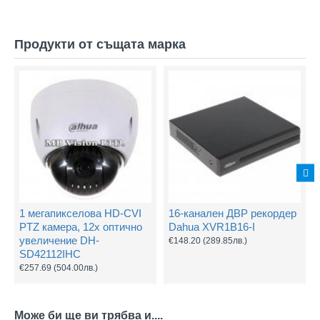
Продукти от същата марка
1 мегапикселова HD-CVI
16-канален ДВР рекордер
PTZ камера, 12х оптично
Dahua XVR1B16-I
увеличение DH-
€148.20
(289.85лв.)
SD42112IHC
€257.69
(504.00лв.)
Може би ще ви трябва и....