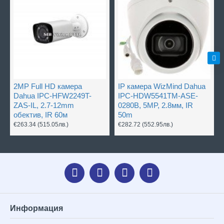
2MP Full HD камера
IP камера WizMind Dahua
Dahua IPC-HFW2249T-
IPC-HDW5541TM-ASE-
ZAS-IL, 2.7-12mm
0280B, 5MP, 2.8мм, IR
обектив, IR 60м
50m
€263.34
(515.05лв.)
€282.72
(552.95лв.)
Информация