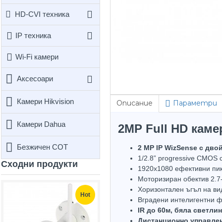
HD-CVI техника
IP техника
Wi-Fi камери
Аксесоари
Камери Hikvision
Описание
Параметри
Камери Dahua
2MP Full HD каме
Безжичен СОТ
2 MP IP WizSense с дв
1/2.8” progressive CMOS 
Сходни продукти
1920х1080 ефективни пик
Моторизиран обектив 2.7
Не е 
Хоризонтален ъгъл на ви
Hot
Вградени интелигентни ф
IR до 60м, бяла светли
Дистанционно управлен