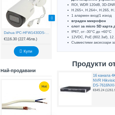
ROI, WDR 120dB, 3D-DNR,
H.265+, H.264+, H.265, H
1 алармен вход/1 изход
вграден микрофон
слот за micro SD карта
IP67, oт -30°С до +60°С
Dahua IPC-HFW1430DS-SAW-0280B, Wi-Fi камера 4MP, IR 30м
IP камера Dahua IPC-HDW2441T-ZS, 4MP, 2.7-13.5мм VF обектив, IR 40м
12VDC, PoE (802.3af), 12
€116.30
(227.46лв.)
€270.18
(528.43лв.)
€
Съвместими аксесоари за
Купи
Купи
Продукти о
Най-продавани
16 канала 4
NVR Hikvisi
DS-7616NXI-
Hot
Hot
€645.24
(1261.