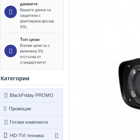
данните
Вашите данни са
защитени с
криптирана връзка
SSL.
Топ цени
Всички цени са с
включена 5%
отстъпка от
стандартните!
Категории
BlackFriday PROMO
Промоции
Готови комплекти
HD-TVI техника