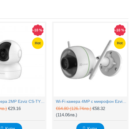
Захранващ конектор за охранителни камери - женски
UTP Cat5e 24AWG CU меден
(1.32лв.)
€0.55
(1.08лв.)
-10 %
-10 %
Купи
Купи
Hot
Hot
PTZ Wi-Fi камера 2MP Ezviz CS-TY1 с микрофон
Wi-Fi камера 4MP с микрофон Ezviz CS-H3c
лв.)
€29.16
€64.80
(126.74лв.)
€58.32
(114.06лв.)
Купи
Купи