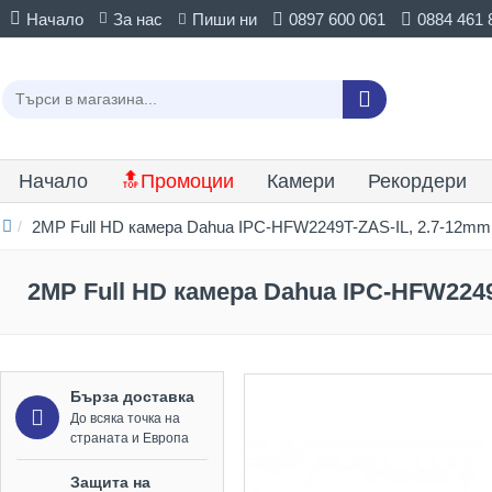
Начало
За нас
Пиши ни
0897 600 061
0884 461 
Начало
🔝Промоции
Камери
Рекордери
2MP Full HD камера Dahua IPC-HFW2249T-ZAS-IL, 2.7-12mm 
2MP Full HD камера Dahua IPC-HFW2249
Бърза доставка
До всяка точка на
страната и Европа
Защита на