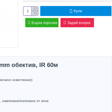
Купи
Бърза поръчка
Задай въпрос
2mm обектив, IR 60м
ключено осветление)
Hot
 навлизане/излизане от зона