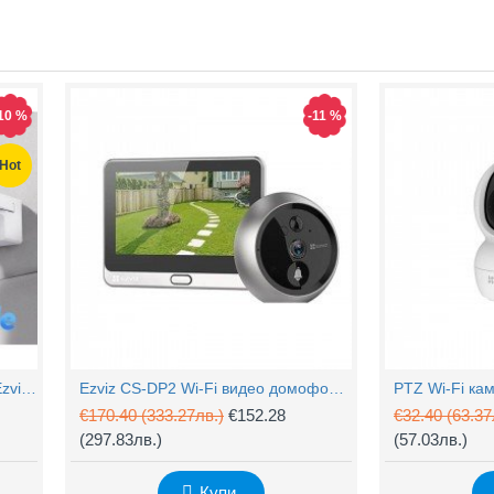
Захранващ конектор за охранителни камери
FTP кабел Cat5 за пренос на видеосигнал и захранване по усукана двойка
0.61
(1.20лв.)
€0.58
(1.14лв.)
€0.67
10 %
-11 %
Купи
Купи
Hot
4MP Wi-Fi управляема камера Ezviz CS-H90 с два обектива, цветен нощен
Ezviz CS-DP2 Wi-Fi видео домофон с аудио
€170.40
(333.27лв.)
€152.28
€32.40
(63.37
(297.83лв.)
(57.03лв.)
Купи