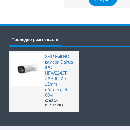
Последно разгледахте
2MP Full HD
камера Dahua
IPC-
HFW2249T-
ZAS-IL, 2.7-
12mm
обектив, IR
60м
€263.34
(515.05лв.)