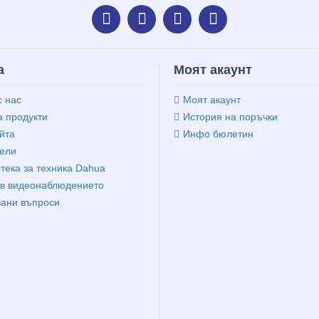
а
Моят акаунт
с нас
Моят акаунт
 продукти
История на поръчки
йта
Инфо бюлетин
ели
тека за техника Dahua
в видеонаблюдението
вани въпроси