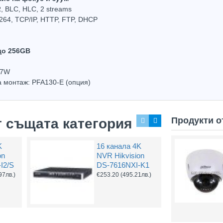
 BLC, HLC, 2 streams
.264, TCP/IP, HTTP, FTP, DHCP
 до 256GB
2MP IP камера Dahua IPC-HFW2241S-S-0360B, 3.6mm, IR 30m
2MP IP камера Dahua IPC-HFW1230T-ZS-2812-S4, IR 50m, VF 2.8-12mm
.7W
144.80
(283.20лв.)
€156.18
(305.46лв.)
€487.
 монтаж: PFA130-E (опция)
Купи
Купи
Продукти о
т същата категория
K
16 канала 4K
on
NVR Hikvision
I2/S
DS-7616NXI-K1
Hot
Hot
97лв.)
€253.20
(495.21лв.)