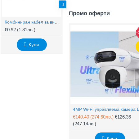
Промо оферти
Комбиниран кабел за видеонаблюдение RG59 + 2x0,75mm
BNC Kонектор с Винт
€0.92
(1.81лв.)
€0.61
(1.20лв.)
€
-
Купи
Купи
€140.40
(274.60лв.)
€126.36
(247.14лв.)
Купи