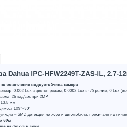
ра Dahua IPC-HFW2249T-ZAS-IL, 2.7-1
ойно осветление водоустойчива камера
сензор, 0.002 Lux в цветен режим, 0.0002 Lux в ч/б режим, 0 Lux (в
села, 25 кад/сек при 2MP
-13.5 мм
в наличност
димост 109°~30°
Hot
ункции – SMD детекция на хора и автомобили, пресичане на линия,
на 60м
ие на фокус и зуум