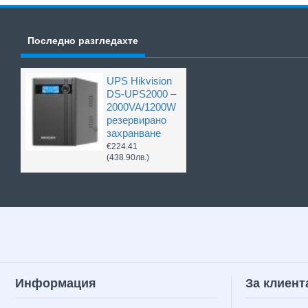
Последно разгледахте
UPS Hikvision
DS-UPS2000 –
2000VA/1200W
резервирано
захранване
€224.41
(438.90лв.)
Информация
За клиент