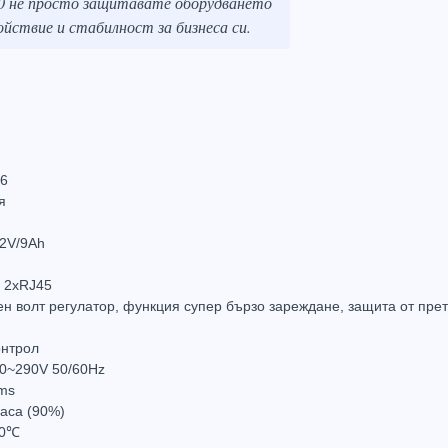
00 не просто защитавате оборудването
ойствие и стабилност за бизнеса си.
Захранващ конектор за охранителни камери
FTP кабел Cat5 за пренос на видеосигнал и захранване по усукана двойка
0.61
(1.20лв.)
€0.58
(1.14лв.)
€0.67
Купи
Купи
.6
я
12V/9Ah
, 2xRJ45
ен волт регулатор, функция супер бързо зареждане, защита от пре
онтрол
0~290V 50/60Hz
 ms
часа (90%)
40℃