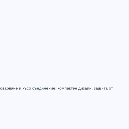
Захранващ конектор за охранителни камери - женски
UTP Cat5e 24AWG CU меден
(1.32лв.)
€0.55
(1.08лв.)
Купи
Купи
товарване и късо съединение, компактен дизайн, защита от