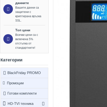
данните
Вашите данни са
защитени с
криптирана връзка
SSL.
Топ цени
Всички цени са с
включена 5%
отстъпка от
стандартните!
Категории
BlackFriday PROMO
Промоции
Готови комплекти
HD-TVI техника