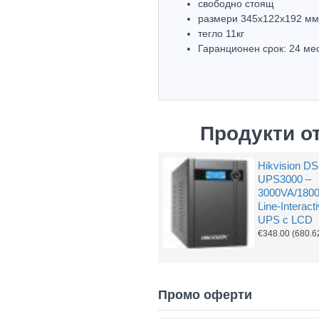
свободно стоящ
размери 345x122x192 мм
тегло 11кг
Гаранционен срок: 24 ме
Продукти о
Hikvision DS
UPS3000 –
3000VA/180
Line-Interact
UPS с LCD
€348.00
(680.6
Промо оферти