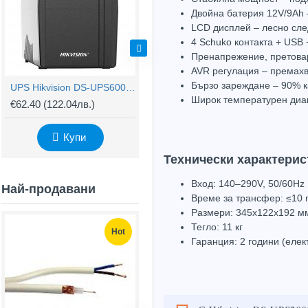
Двойна батерия 12V/9Ah 
LCD дисплей – лесно сле
4 Schuko контакта + USB 
Пренапрежение, претовар
AVR регулация – премахв
Бързо зареждане – 90% к
UPS Hikvision DS-UPS600 – резервирано захранване 600VA/360W
UPS Hikvision DS-UPS1000 – резервирано захранване 600W с AVR
Широк температурен диап
€62.40
(122.04лв.)
€76.80
(150.20лв.)
€
Купи
Купи
Технически характерис
Вход: 140–290V, 50/60Hz
Най-продавани
Време за трансфер: ≤10
Размери: 345x122x192 м
Тегло: 11 кг
Hot
Hot
Гаранция: 2 години (елек