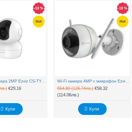
-10 %
-10 %
Hot
Hot
PTZ Wi-Fi камера 2MP Ezviz CS-TY1 с микрофон
Wi-Fi камера 4MP с микрофон Ezviz CS-H3c
лв.)
€29.16
€64.80
(126.74лв.)
€58.32
(114.06лв.)
Купи
Купи