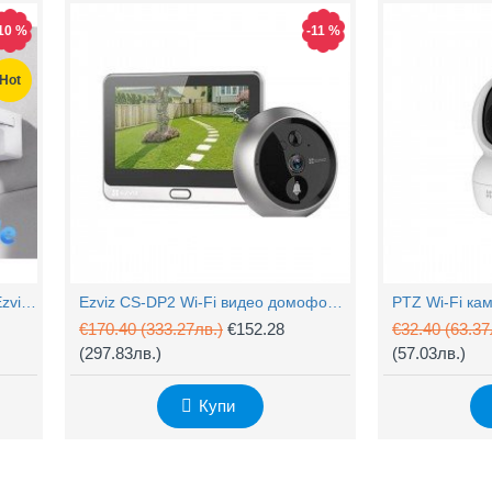
10 %
-11 %
Hot
4MP Wi-Fi управляема камера Ezviz CS-H90 с два обектива, цветен нощен
Ezviz CS-DP2 Wi-Fi видео домофон с аудио
€170.40
(333.27лв.)
€152.28
€32.40
(63.37
(297.83лв.)
(57.03лв.)
Купи