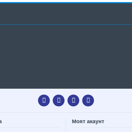
а
Моят акаунт