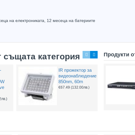
сеца на електрониката, 12 месеца на батериите
Продукти о
т същата категория
-
IR прожектор за
видеонаблюдение
0W
850nm, 60m
ive
€67.49
(132.00лв.)
2лв.)