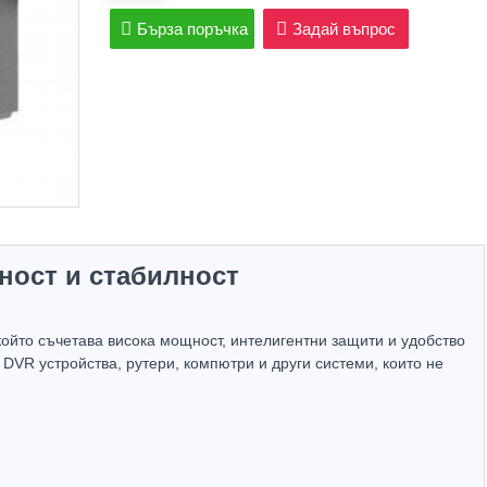
Бърза поръчка
Задай въпрос
рност и стабилност
ойто съчетава висока мощност, интелигентни защити и удобство
DVR устройства, рутери, компютри и други системи, които не