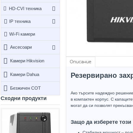
HD-CVI техника
IP техника
Wi-Fi камери
Аксесоари
Камери Hikvision
Описание
Резервирано захр
Камери Dahua
Безжичен СОТ
Ако търсите надеждно решение 
Сходни продукти
в компактен корпус. С капацит
могат да си позволят прекъсван
Защо да изберете този
Стабилна мощност – под