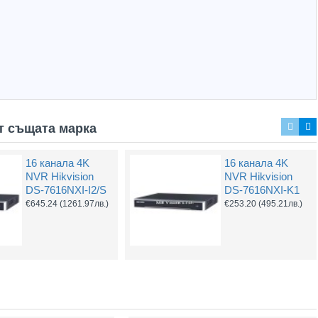
т същата марка
16 канала 4K
16 канала 4K
POE захранване
UPS Hikvision
NVR Hikvision
NVR Hikvision
за IP камери
DS-UPS1000 –
DS-7616NXI-I2/S
DS-7616NXI-K1
резервирано
€22.20
(43.42лв.)
€645.24
(1261.97лв.)
€253.20
(495.21лв.)
захранване
600W с AVR
€76.80
(150.20лв.)