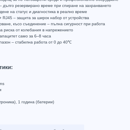
– дълго резервирано време при спиране на захранването
дене на статус и диагностика в реално време
+ RJ45 – защита за широк набор от устройства
ване, късо съединение – пълна сигурност при работа
а риска от колебания в напрежението
апацитет само за 6–8 часа
Hikvision DS-UPS3000 – 3000VA/1800W Line-Interactive UPS с LCD
азон – стабилна работа от 0 до 40℃
348.00
(680.62лв.)
Купи
тики:
 ms
м
Hot
Hot
троника), 1 година (батерии)