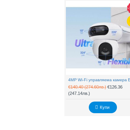
-
€140.40
(274.60лв.)
€126.36
(247.14лв.)
Купи