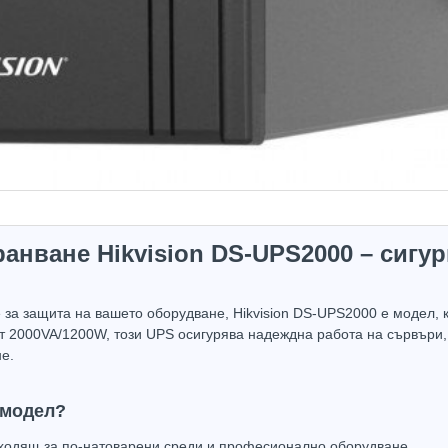
анване Hikvision DS-UPS2000 – сигу
за защита на вашето оборудване, Hikvision DS-UPS2000 е модел, к
ет 2000VA/1200W, този UPS осигурява надеждна работа на сървъри, 
е.
 модел?
ходящ за по-натоварени среди и професионално оборудване