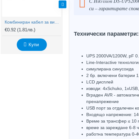
С Hikvision DS-UPS20
си – гарантирате спок
Комбиниран кабел за видеонаблюдение RG59 + 2x0,75mm
BNC Kонектор с Винт
€0.92
(1.81лв.)
€0.61
(1.20лв.)
€
Технически параметри:
Купи
Купи
UPS 2000VA/1200W, pF 0
Line-Interactive технологи
симулирана синусоида
2 бр. включени батерии 
LCD дисплей
изводи: 4xSchuko, 1xUSB
Вграден AVR - автоматич
пренапрежение
USB порт за отдалечен к
Входящо напрежение: 14
Време за трансфер ≤ 10
време за зареждане 6-8 
работна температура 0-