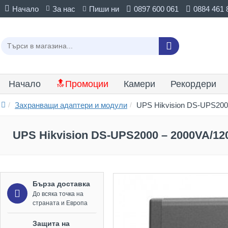
Начало
За нас
Пиши ни
0897 600 061
0884 461 
Начало
🔝Промоции
Камери
Рекордери
Захранващи адаптери и модули
UPS Hikvision DS-UPS200
UPS Hikvision DS-UPS2000 – 2000VA/1
Бърза доставка
До всяка точка на
страната и Европа
Защита на