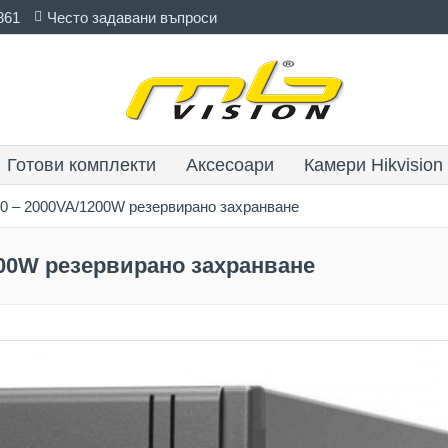
861
Често задавани въпроси
Готови комплекти
Аксесоари
Камери Hikvision
0 – 2000VA/1200W резервирано захранване
200W резервирано захранване