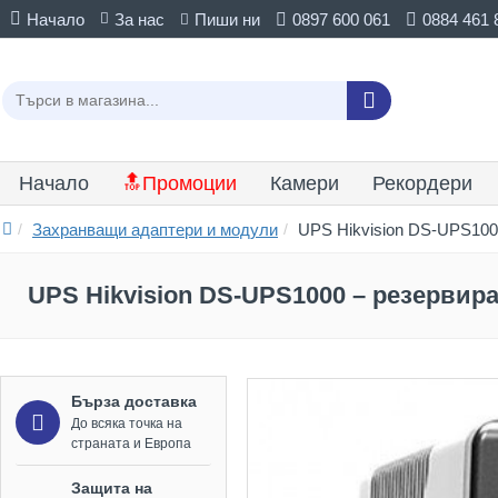
Начало
За нас
Пиши ни
0897 600 061
0884 461 
Начало
🔝Промоции
Камери
Рекордери
Захранващи адаптери и модули
UPS Hikvision DS-UPS100
UPS Hikvision DS-UPS1000 – резервир
Бърза доставка
До всяка точка на
страната и Европа
Защита на