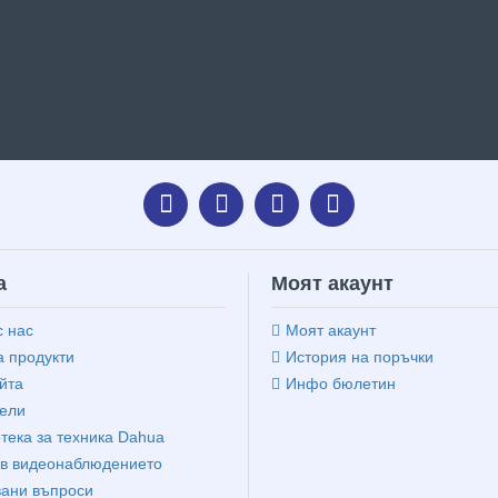
а
Моят акаунт
с нас
Моят акаунт
 продукти
История на поръчки
йта
Инфо бюлетин
ели
тека за техника Dahua
в видеонаблюдението
вани въпроси