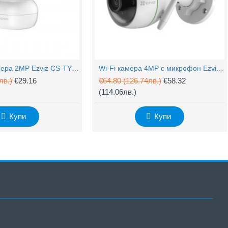
PTZ Wi-Fi камера 2MP Ezviz CS-TY1 с микрофон
Wi-Fi камера 4MP с микрофон Ezviz CS-H3c
лв.)
€29.16
€64.80
(126.74лв.)
€58.32
(114.06лв.)
Купи
Купи