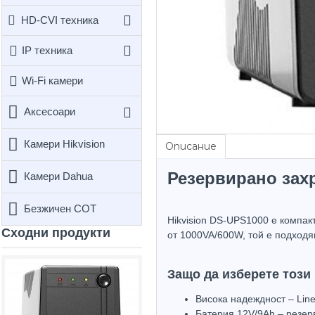
HD-CVI техника
IP техника
Wi-Fi камери
Аксесоари
Камери Hikvision
Описание
Резервирано захр
Камери Dahua
Безжичен СОТ
Hikvision DS-UPS1000 е компак
Сходни продукти
от 1000VA/600W, той е подходя
Защо да изберете този
Висока надеждност – Line
Батерия 12V/9Ah – резер