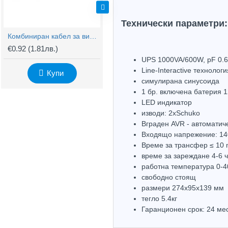
Технически параметри:
Комбиниран кабел за видеонаблюдение RG59 + 2x0,75mm
BNC Kонектор с Винт
€0.92
(1.81лв.)
€0.61
(1.20лв.)
€
UPS 1000VA/600W, pF 0.6
Line-Interactive технологи
Купи
Купи
симулирана синусоида
1 бр. включена батерия 
LED индикатор
изводи: 2xSchuko
Вграден AVR - автоматич
Входящо напрежение: 14
Време за трансфер ≤ 10
време за зареждане 4-6 
работна температура 0-
свободно стоящ
размери 274x95x139 мм
тегло 5.4кг
Гаранционен срок: 24 ме