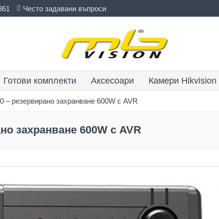
861
Често задавани въпроси
Готови комплекти
Аксесоари
Камери Hikvision
0 – резервирано захранване 600W с AVR
ано захранване 600W с AVR