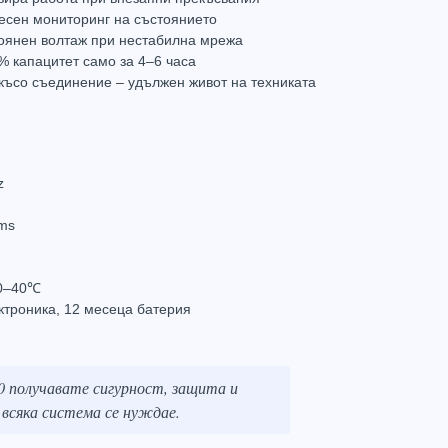
лесен мониторинг на състоянието
оянен волтаж при нестабилна мрежа
% капацитет само за 4–6 часа
късо съединение – удължен живот на техниката
Hikvision DS-UPS3000 – 3000VA/1800W Line-Interactive UPS с LCD
348.00
(680.62лв.)
z
Купи
 ms
 0–40℃
ктроника, 12 месеца батерия
Hot
Hot
0 получавате сигурност, защита и
всяка система се нуждае.