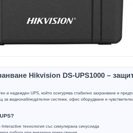
анване Hikvision DS-UPS1000 – защи
тен и надежден UPS, който осигурява стабилно захранване и предпа
щ за видеонаблюдателни системи, офис оборудване и чувствителна
 UPS?
-Interactive технология със симулирана синусоида
вира работа при внезапни прекъсвания