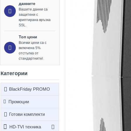
данните
Вашите данни са
защитени с
криптирана връзка
SSL.
Топ цени
Всички цени са с
включена 5%
отстъпка от
стандартните!
Категории
BlackFriday PROMO
Промоции
Готови комплекти
HD-TVI техника