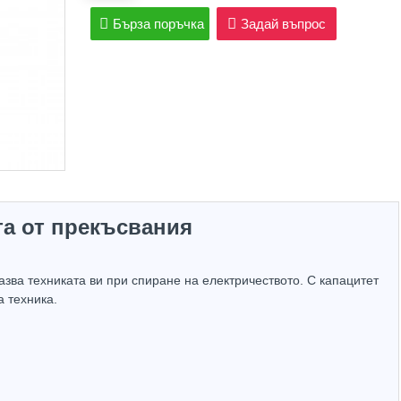
Бърза поръчка
Задай въпрос
та от прекъсвания
зва техниката ви при спиране на електричеството. С капацитет
 техника.