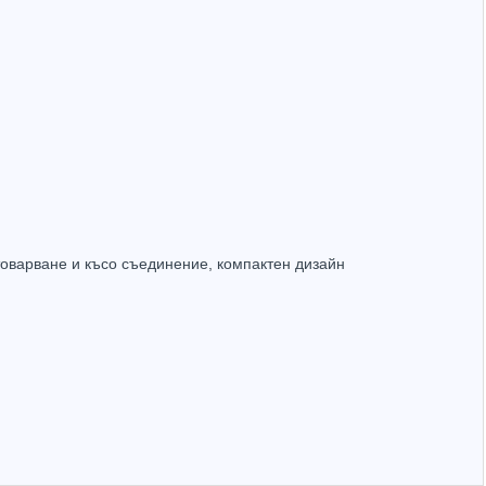
Захранващ конектор за охранителни камери - женски
UTP Cat5e 24AWG CU меден
(1.32лв.)
€0.55
(1.08лв.)
Купи
Купи
товарване и късо съединение, компактен дизайн