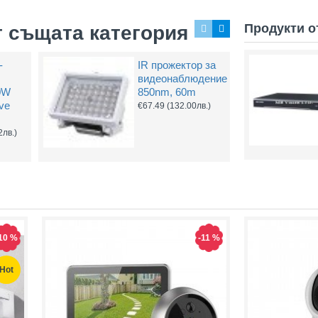
Продукти о
т същата категория
-
IR прожектор за
видеонаблюдение
0W
850nm, 60m
ive
€67.49
(132.00лв.)
2лв.)
10 %
-11 %
Hot