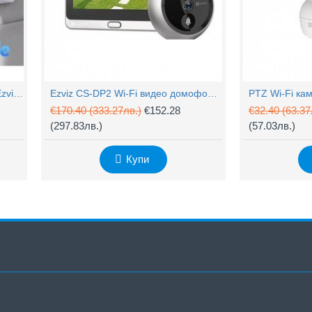
4MP Wi-Fi управляема камера Ezviz CS-H90 с два обектива, цветен нощен
Ezviz CS-DP2 Wi-Fi видео домофон с аудио
€170.40
(333.27лв.)
€152.28
€32.40
(63.37
(297.83лв.)
(57.03лв.)
Купи