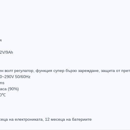
Захранващ конектор за охранителни камери
FTP кабел Cat5 за пренос на видеосигнал и захранване по усукана двойка
0.61
(1.20лв.)
€0.58
(1.14лв.)
€0.67
я
Купи
Купи
12V/9Ah
ен волт регулатор, функция супер бързо зареждане, защита от пре
0~290V 50/60Hz
 ms
часа (90%)
40℃
сеца на електрониката, 12 месеца на батериите