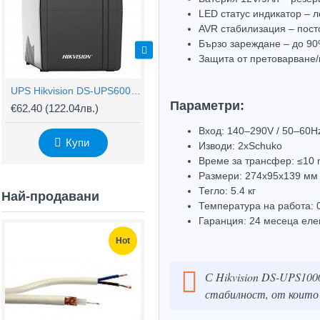
LED статус индикатор – 
AVR стабилизация – пост
Бързо зареждане – до 90
Защита от претоварване/
UPS Hikvision DS-UPS600 – резервирано захранване 600VA/360W
UPS Hikvision DS-UPS2000 – 2000VA/1200W резервирано захранване
Параметри:
€62.40
(122.04лв.)
€224.41
(438.90лв.)
€
Вход: 140–290V / 50–60H
Купи
Купи
Изводи: 2xSchuko
Време за трансфер: ≤10
Размери: 274x95x139 мм
Тегло: 5.4 кг
Най-продавани
Температура на работа:
Гаранция: 24 месеца еле
Hot
Hot
С Hikvision DS-UPS100
стабилност, от които 