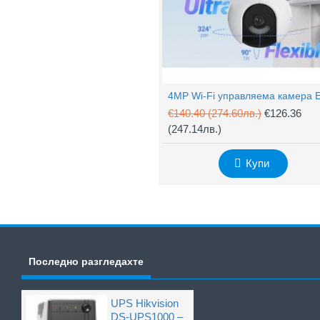
€140.40
(274.60лв.)
€126.36
(247.14лв.)
Купи
Последно разгледахте
UPS Hikvision
DS-UPS1000 –