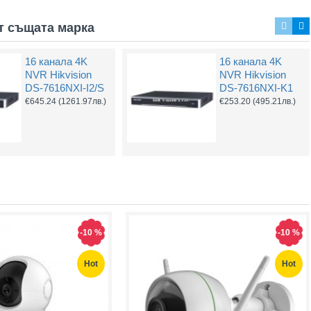
т същата марка
16 канала 4K
16 канала 4K
POE захранване
UPS Hikvision
NVR Hikvision
NVR Hikvision
за IP камери
DS-UPS2000 –
DS-7616NXI-I2/S
DS-7616NXI-K1
2000VA/1200W
€22.20
(43.42лв.)
€645.24
(1261.97лв.)
€253.20
(495.21лв.)
резервирано
захранване
€224.41
(438.90лв.)
-10 %
-10 %
Hot
Hot