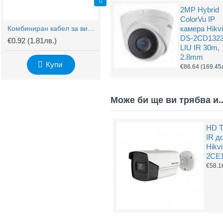
2MP Hybrid
ColorVu IP
Комбиниран кабел за видеонаблюдение RG59 + 2x0,75mm
BNC Kонектор с Винт
камера Hikvi
DS-2CD132
€0.92
(1.81лв.)
€0.61
(1.20лв.)
€
LIU IR 30m,
2.8mm
Купи
Купи
€86.64
(169.45
Може би ще ви трябва и..
HD T
IR д
Hikv
2CE1
€58.1