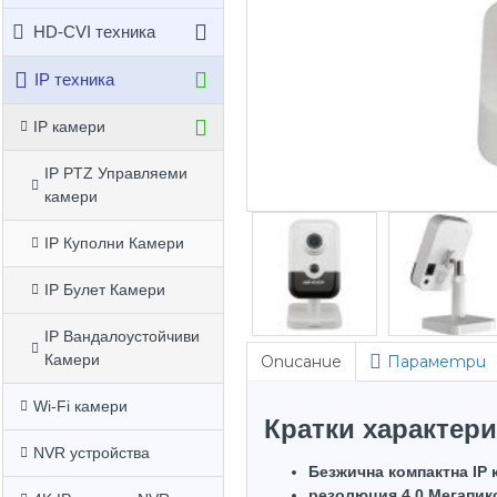
HD-CVI техника
IP техника
IP камери
IP PTZ Управляеми
камери
IP Куполни Камери
IP Булет Камери
IP Вандалоустойчиви
Камери
Описание
Параметри
Wi-Fi камери
Кратки характери
NVR устройства
Безжична компактна IP
резолюция 4.0 Мегапик