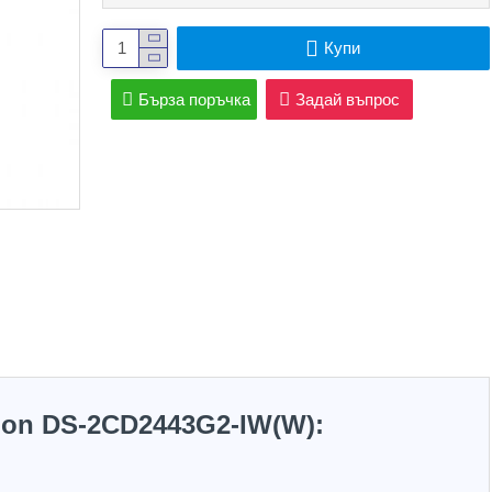
Купи
Бърза поръчка
Задай въпрос
ion DS-2CD2443G2-IW(W):