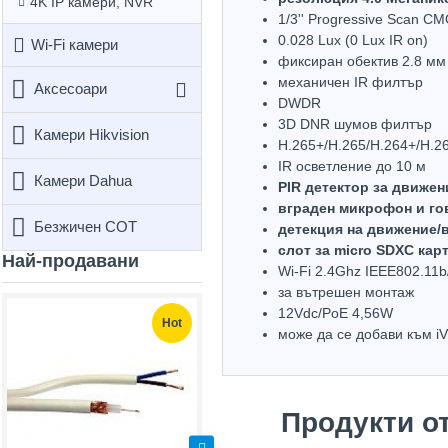
4K IP камери, NVR
1/3'' Progressive Scan C
0.028 Lux (0 Lux IR on)
Wi-Fi камери
фиксиран обектив 2.8 мм
механичен IR филтър
Аксесоари
DWDR
3D DNR шумов филтър
Камери Hikvision
H.265+/H.265/H.264+/H.2
IR осветление до 10 м
Камери Dahua
PIR детектор за движен
вграден микрофон и го
Безжичен СОТ
детекция на движение/
слот за micro SDXC кар
Най-продавани
Wi-Fi 2.4Ghz IEEE802.11b
за вътрешен монтаж
12Vdc/PoE 4,56W
Hot
Hot
може да се добави към iV
Продукти о