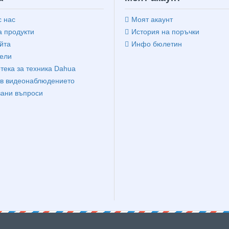
с нас
Моят акаунт
 продукти
История на поръчки
йта
Инфо бюлетин
ели
тека за техника Dahua
в видеонаблюдението
вани въпроси