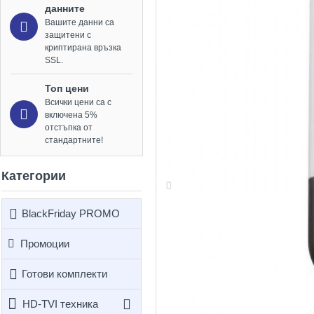
данните
Вашите данни са
защитени с
криптирана връзка
SSL.
Топ цени
Всички цени са с
включена 5%
отстъпка от
стандартните!
Категории
BlackFriday PROMO
Промоции
Готови комплекти
HD-TVI техника