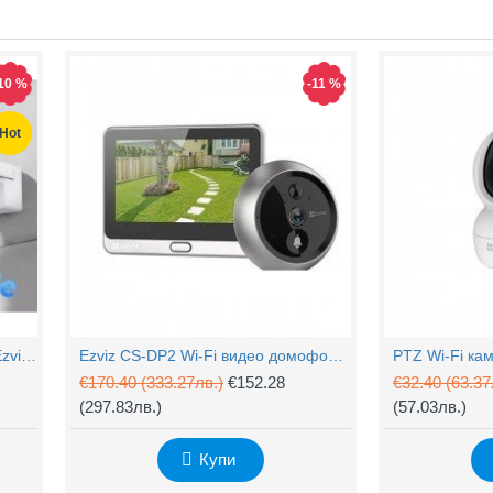
10 %
-11 %
Hot
4MP Wi-Fi управляема камера Ezviz CS-H90 с два обектива, цветен нощен
Ezviz CS-DP2 Wi-Fi видео домофон с аудио
€170.40
(333.27лв.)
€152.28
€32.40
(63.37
(297.83лв.)
(57.03лв.)
Купи