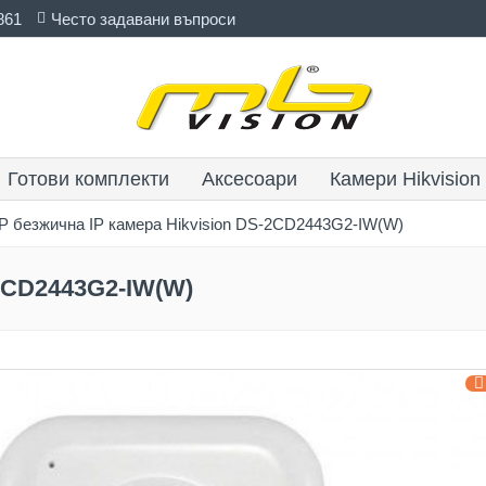
861
Често задавани въпроси
Готови комплекти
Аксесоари
Камери Hikvision
P безжична IP камера Hikvision DS-2CD2443G2-IW(W)
-2CD2443G2-IW(W)