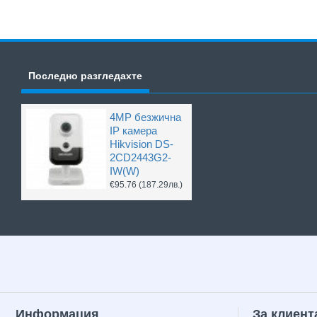
Последно разгледахте
4MP безжична
IP камера
Hikvision DS-
2CD2443G2-
IW(W)
€95.76
(187.29лв.)
Информация
За клиент