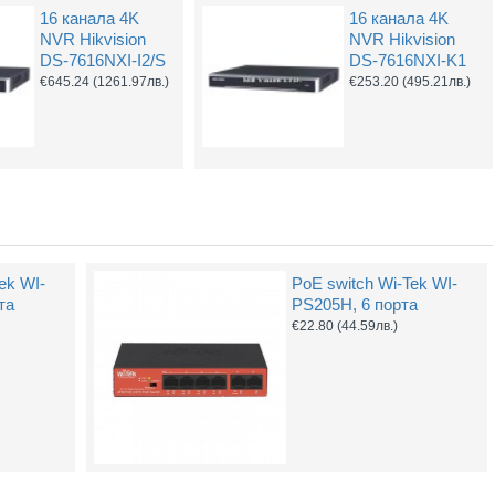
16 канала 4K
16 канала 4K
2MP Hybrid
2MP IP Hikvision
NVR Hikvision
NVR Hikvision
ColorVu IP
DS-2CD1H23G2-
DS-7616NXI-I2/S
DS-7616NXI-K1
Захранващ конектор за охранителни камери - женски
UTP Cat5e 24AWG CU меден
камера Hikvision
IZ, 2.8-12mm, IR
€645.24
(1261.97лв.)
€253.20
(495.21лв.)
DS-2CD2623G2-
30m, microSD
(1.32лв.)
€0.55
(1.08лв.)
LIZS2U, 2.8-
€174.42
(341.13лв.)
12mm, IR 60m
Купи
Купи
€310.08
(606.46лв.)
ek WI-
PoE switch Wi-Tek WI-
та
PS205H, 6 порта
€22.80
(44.59лв.)