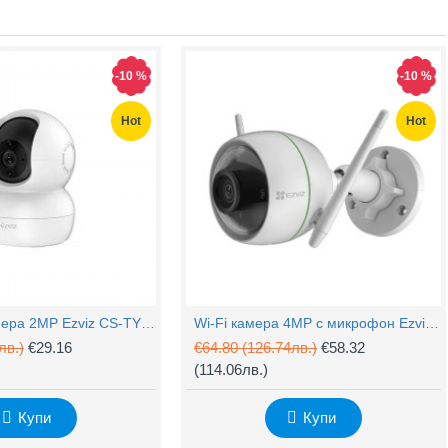
-10 %
-10 %
Hot
Hot
PTZ Wi-Fi камера 2MP Ezviz CS-TY1 с микрофон
Wi-Fi камера 4MP с микрофон Ezviz CS-H3c
лв.)
€29.16
€64.80
(126.74лв.)
€58.32
(114.06лв.)
Купи
Купи