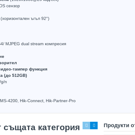
MOS сензор
 (хоризонтален ъгъл 92°)
64/ MJPEG dual stream компресия
ие
ворител
видео-тампер функция
та (до 512GB)
/g/n
Hot
Hot
MS-4200, Hik-Connect, Hik-Partner-Pro
Продукти о
т същата категория