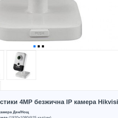
стики 4MP безжична IP камера Hikvis
 камера Ден/Нощ
села
(1920x1080@25 кад/сек)