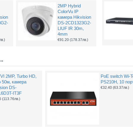
2MP Hybrid
ColorVu IP
Захранващ конектор за охранителни камери
FTP кабел Cat5 за пренос на видеосигнал и захранване по усукана двойка
sion
камера Hikvision
3G2-
DS-2CD1323G2-
0.61
(1.20лв.)
€0.58
(1.14лв.)
€0.67
LIUF IR 30m,
4mm
Купи
Купи
лв.)
€91.20
(178.37лв.)
..
VI 2MP, Turbo HD,
PoE switch Wi-T
о 50м, камера
PS210H, 10 пор
ision DS-
€32.40
(63.37лв.)
6D3T-IT3F
6
(113.76лв.)