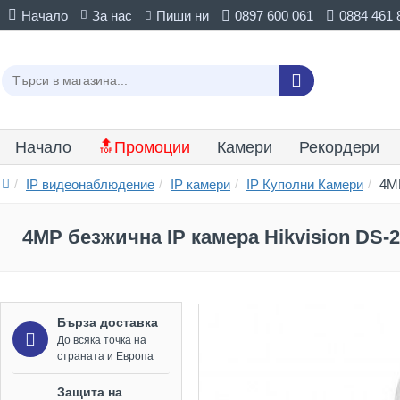
Начало
За нас
Пиши ни
0897 600 061
0884 461 
Начало
🔝Промоции
Камери
Рекордери
IP видеонаблюдение
IP камери
IP Куполни Камери
4M
4MP безжична IP камера Hikvision DS
Бърза доставка
До всяка точка на
страната и Европа
Защита на