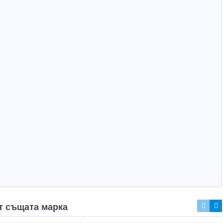
Hot
Hot
т същата марка