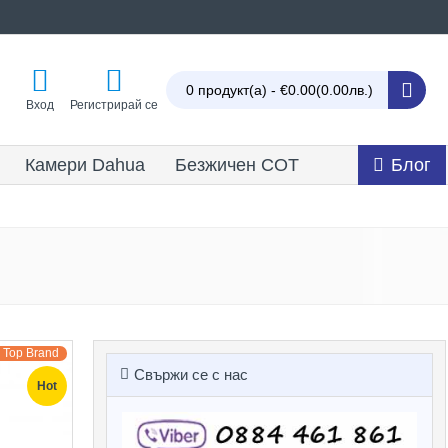
0 продукт(а) - €0.00
(0.00лв.)
Вход
Регистрирай се
Камери Dahua
Безжичен СОТ
Блог
Top Brand
Свържи се с нас
Hot