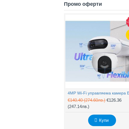
Промо оферти
-
€140.40
(274.60лв.)
€126.36
(247.14лв.)
Купи