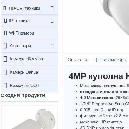
HD-CVI техника
IP техника
Wi-Fi камери
Аксесоари
Камери Hikvision
Описание
Параметри
Камери Dahua
4MP куполна H
Безжичен СОТ
Мегапикселова куполна 
вградена интелигентна 
Сходни продукти
4.0 Мегапиксела
(2688x1
1/2,9" Progressive Scan 
Безп
0.005 Lux (0 Lux IR on)
Hot
фиксиран обектив 2.8 мм
механичен IR филтър
3D DNR шумов филтър