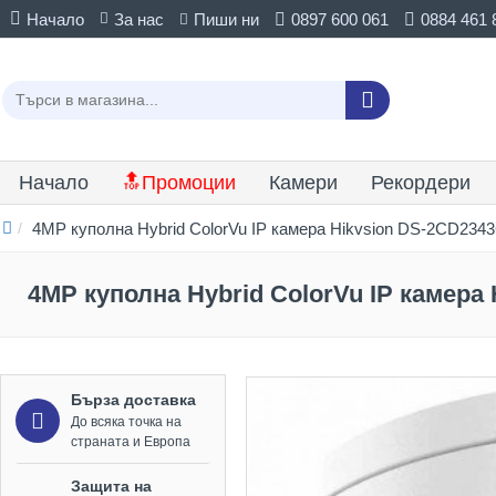
Начало
За нас
Пиши ни
0897 600 061
0884 461 
Начало
🔝Промоции
Камери
Рекордери
4MP куполна Hybrid ColorVu IP камера Hikvsion DS-2CD234
4MP куполна Hybrid ColorVu IP камера
Бърза доставка
До всяка точка на
страната и Европа
Защита на