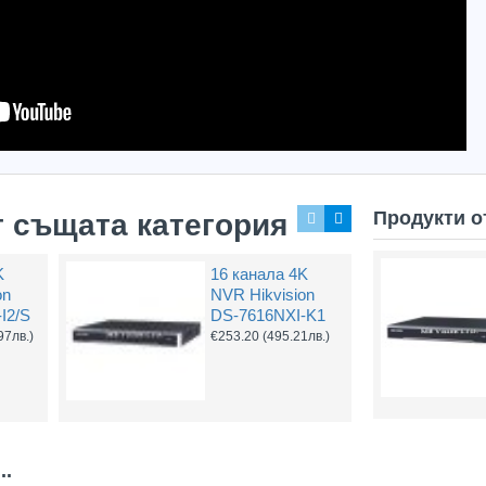
Захранващ конектор за охранителни камери
FTP кабел Cat5 за пренос на видеосигнал и захранване по усукана двойка
0.61
(1.20лв.)
€0.58
(1.14лв.)
€0.67
Купи
Купи
Продукти о
т същата категория
K
16 канала 4K
on
NVR Hikvision
I2/S
DS-7616NXI-K1
97лв.)
€253.20
(495.21лв.)
..