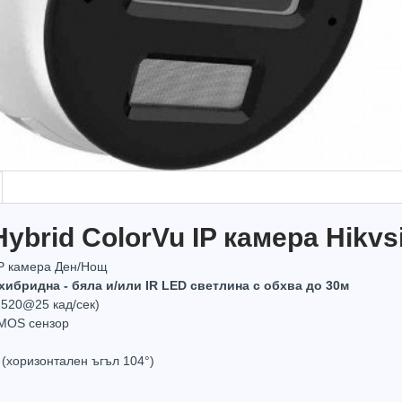
ybrid ColorVu IP камера Hikv
IP камера Ден/Нощ
хибридна - бяла и/или IR LED светлина с обхва до 30м
520@25 кад/сек)
CMOS сензор
латно
Не е в наличност
Не е в нал
 (хоризонтален ъгъл 104°)