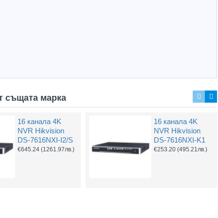
Захранващ конектор за охранителни камери - женски
UTP Cat5e 24AWG CU меден
(1.32лв.)
€0.55
(1.08лв.)
Купи
Купи
т същата марка
16 канала 4K
16 канала 4K
16 канален NVR
16 канален NVR
NVR Hikvision
NVR Hikvision
Hikvision DS-
Hikvision DS-
DS-7616NXI-I2/S
DS-7616NXI-K1
7616NXI-K2
7716NXI-K4
€645.24
(1261.97лв.)
€253.20
(495.21лв.)
€323.76
(633.22лв.)
€609.90
(1192.85лв.)