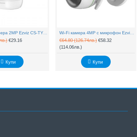
PTZ Wi-Fi камера 2MP Ezviz CS-TY1 с микрофон
Wi-Fi камера 4MP с микрофон Ezviz CS-H3c
лв.)
€29.16
€64.80
(126.74лв.)
€58.32
(114.06лв.)
Купи
Купи