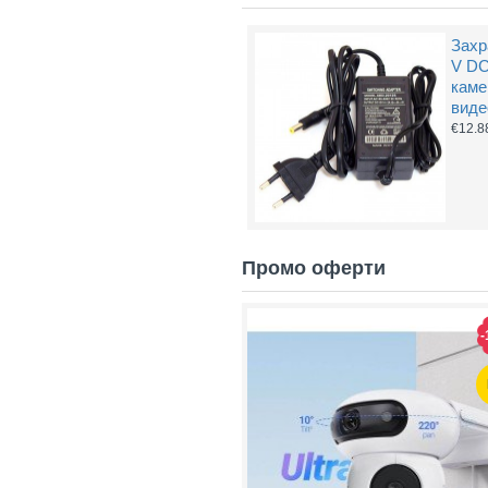
Захр
V DC
каме
виде
€12.8
Промо оферти
-