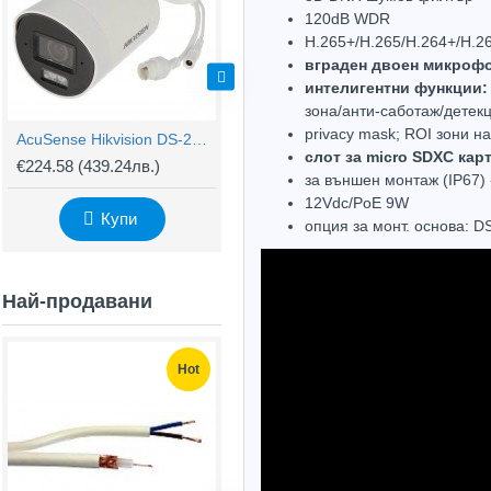
120dB WDR
H.265+/H.265/H.264+/H.26
вграден двоен микроф
интелигентни функции:
зона/анти-саботаж/детек
privacy mask; ROI зони н
AcuSense Hikvision DS-2CD2043G2-LI2U, 4MP Hybrid ColorVu IP камера IR 40m
IP AcuSense Hikvision DS-2CD2T43G2-2LI, 4MP, IR 60м
слот за micro SDXC кар
€224.58
(439.24лв.)
€175.56
(343.36лв.)
€
за външен монтаж (IP67)
12Vdc/PoE 9W
Купи
Купи
опция за монт. основа: 
Най-продавани
Hot
Hot