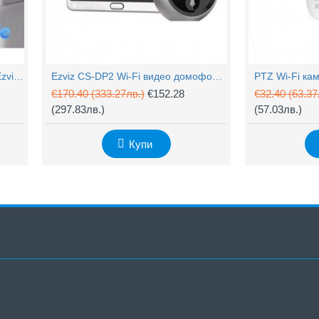
4MP Wi-Fi управляема камера Ezviz CS-H90 с два обектива, цветен нощен
Ezviz CS-DP2 Wi-Fi видео домофон с аудио
€170.40
(333.27лв.)
€152.28
€32.40
(63.37
(297.83лв.)
(57.03лв.)
Купи