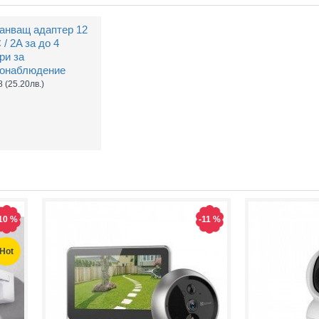
анващ адаптер 12
 / 2A за до 4
ри за
онаблюдение
8
(25.20лв.)
10 %
-11 %
Hot