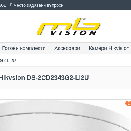
861
Често задавани въпроси
Готови комплекти
Аксесоари
Камери Hikvision
3G2-LI2U
 Hikvsion DS-2CD2343G2-LI2U