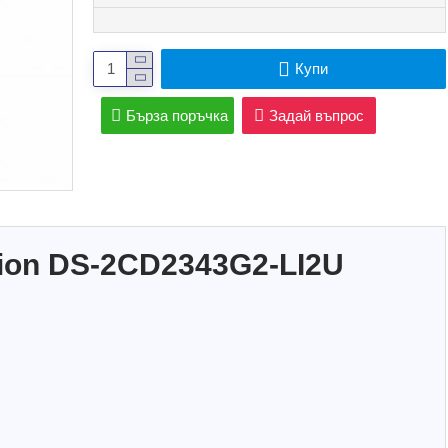
Купи
Бърза поръчка
Задай въпрос
sion DS-2CD2343G2-LI2U
ичност
Hot
Hot