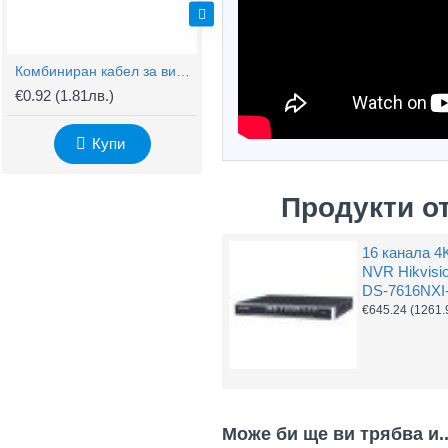
Комбиниран кабел за видеонаблюдение RG59 + 2x0,75mm
BNC Kонектор с Винт
€0.92
(1.81лв.)
€0.61
(1.20лв.)
€
Купи
Купи
Продукти о
16 канала 4
NVR Hikvisi
DS-7616NXI-
€645.24
(1261.
Може би ще ви трябва и..