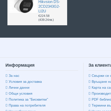
Hikvsion DS-
2CD2343G2-
LI2U
€224.58
(439.24лв.)
Информация
За клиент
За нас
Свържи се 
Условия за доставка
Връщане на
Лични данни
Карта на са
Общи условия
Производит
Политика за "Бисквитки"
PDF библио
Права на потребителя
Термини въ