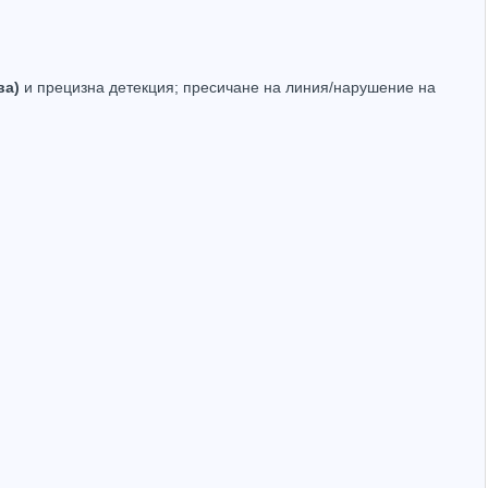
ва)
и прецизна детекция; пресичане на линия/нарушение на
Hikvision DS-2CV2041G2-IDW(4mm)(W), 4MP IP Wi-Fi камера IR 30m
Hikvision DS-2CV2141G2-IDW, 4MP IP Wi-Fi камера IR 30m
0
(156.07лв.)
€115.14
(225.19лв.)
Купи
Купи
Hot
Hot