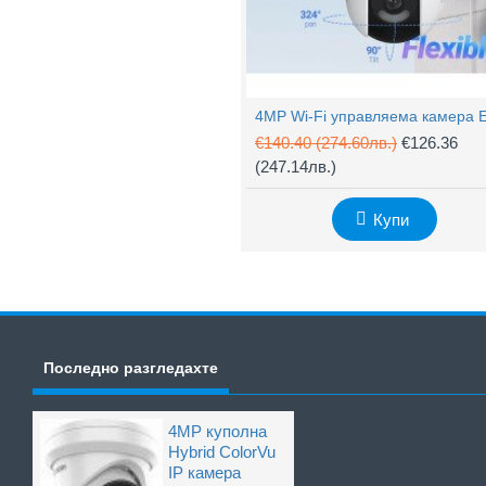
€140.40
(274.60лв.)
€126.36
(247.14лв.)
Купи
Последно разгледахте
4MP куполна
Hybrid ColorVu
IP камера