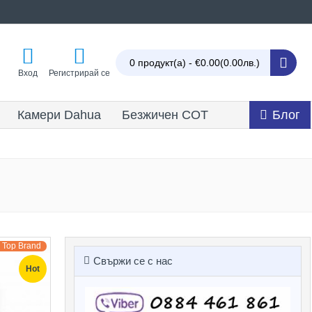
0 продукт(а) - €0.00
(0.00лв.)
Вход
Регистрирай се
Камери Dahua
Безжичен СОТ
Блог
Top Brand
Свържи се с нас
Hot