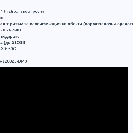
4 tri stream компресия
он
 алгоритъм за класификация на обекти (хора/превозни средст
ция на лица
а кодиране
Соларна 4G IP камера 2MP, IR 30m Hikvision DS-2XS6A47G1-LS/C36S80
AcuSense Hikvision DS-2CD2043G2-IU, 4MP IP камера IR 40m
та (до 512GB)
0.00
(0.00лв.)
€189.24
(370.11лв.)
€79.8
 -30~60C
Купи
Купи
DS-1280ZJ-DM8
Hot
Hot