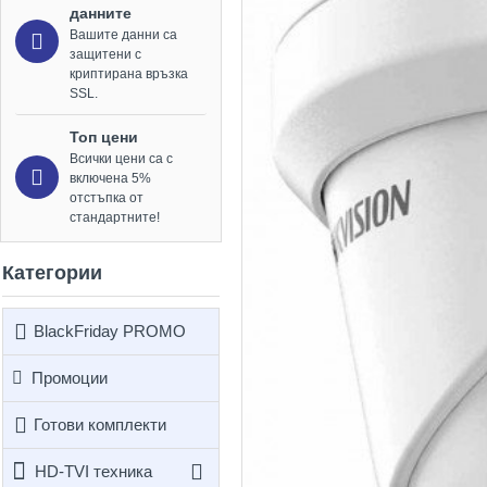
данните
Вашите данни са
защитени с
криптирана връзка
SSL.
Топ цени
Всички цени са с
включена 5%
отстъпка от
стандартните!
Категории
BlackFriday PROMO
Промоции
Готови комплекти
HD-TVI техника