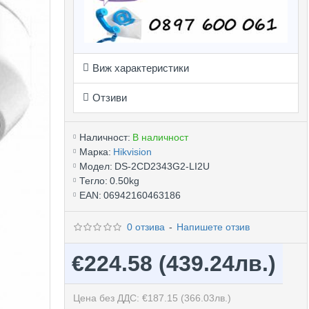
Виж характеристики
Отзиви
Наличност:
В наличност
Марка:
Hikvision
Модел:
DS-2CD2343G2-LI2U
Тегло:
0.50kg
EAN:
06942160463186
0 отзива
-
Напишете отзив
€224.58
(439.24лв.)
Цена без ДДС: €187.15
(366.03лв.)