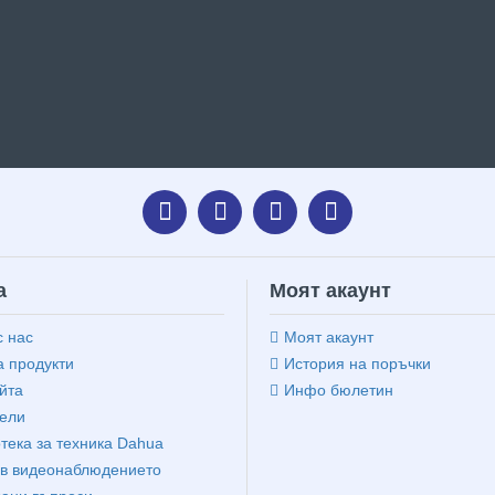
а
Моят акаунт
с нас
Моят акаунт
 продукти
История на поръчки
йта
Инфо бюлетин
ели
тека за техника Dahua
в видеонаблюдението