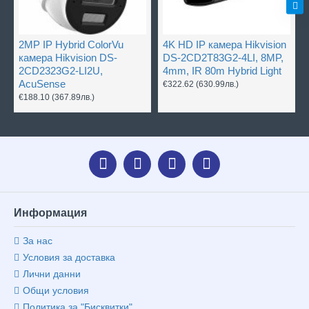
2MP IP Hybrid ColorVu
4K HD IP камера Hikvision
камера Hikvision DS-
DS-2CD2T83G2-4LI, 8MP,
2CD2323G2-LI2U,
4mm, IR 80m Hybrid Light
AcuSense
€322.62
(630.99лв.)
€188.10
(367.89лв.)
Информация
За нас
Условия за доставка
Лични данни
Общи условия
Политика за "Бисквитки"