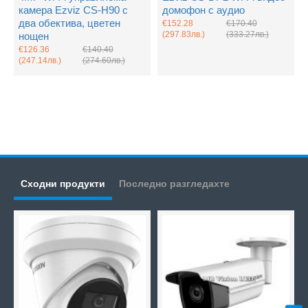
камера Ezviz CS-H90 с
домофон с аудио
два обектива, цветен
€152.28
€170.40
(297.83лв.)
(333.27лв.)
нощен
€126.36
€140.40
(247.14лв.)
(274.60лв.)
Сходни продукти
Последно разгледахте