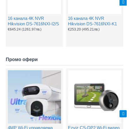
16 канала 4K NVR
16 канала 4K NVR
Hikvision DS-7616NXI-I2/S
Hikvision DS-7616NXI-K1
€645.24
(1261.97лв.)
€253.20
(495.21лв.)
Промо офери
4MP Wi-Fi управляема
Ezviz CS-DP2 Wi-Fi видео