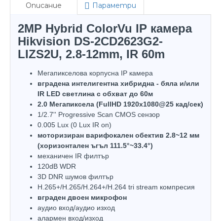
Описание
Параметри
2MP Hybrid ColorVu IP камера
Hikvision DS-2CD2623G2-
LIZS2U, 2.8-12mm, IR 60m
Мегапикселова корпусна IP камера
вградена интелигентна хибридна - бяла и/или
IR LED светлина с обхват до 60м
2.0 Мегапиксела (FullHD 1920x1080@25 кад/сек)
1/2.7'' Progressive Scan CMOS сензор
0.005 Lux (0 Lux IR on)
моторизиран варифокален обектив 2.8~12 мм
(хоризонтален ъгъл 111.5°~33.4°)
механичен IR филтър
120dB WDR
3D DNR шумов филтър
H.265+/H.265/H.264+/H.264 tri stream компресия
вграден двоен микрофон
аудио вход/аудио изход
алармен вход/изход