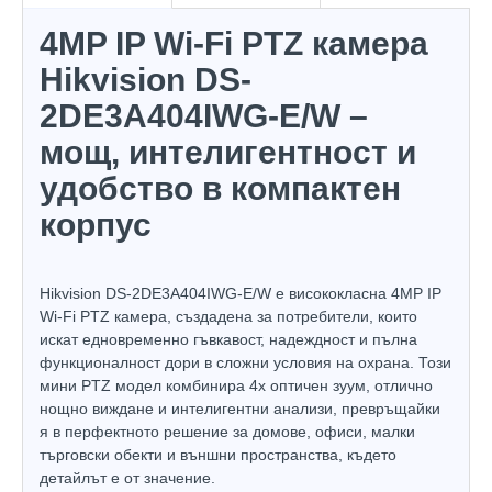
4MP IP Wi-Fi PTZ камера
Hikvision DS-
2DE3A404IWG-E/W –
мощ, интелигентност и
удобство в компактен
корпус
Hikvision DS-2DE3A404IWG-E/W е висококласна 4MP IP
Wi-Fi PTZ камера, създадена за потребители, които
искат едновременно гъвкавост, надеждност и пълна
функционалност дори в сложни условия на охрана. Този
мини PTZ модел комбинира 4х оптичен зуум, отлично
нощно виждане и интелигентни анализи, превръщайки
я в перфектното решение за домове, офиси, малки
търговски обекти и външни пространства, където
детайлът е от значение.