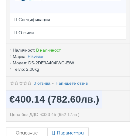
Спецификация
Отзиви
Наличност:
В наличност
Марка:
Hikvision
Модел:
DS-2DE3A404IWG-E/W
Тегло:
2.00kg
0 отзива
-
Напишете отзив
€400.14
(782.60лв.)
Цена без ДДС: €333.45
(652.17лв.)
Описание
Параметри