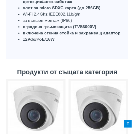
детекция/анти-саботаж
слот за micro SDXC карта (до 256GB)
Wi-Fi 2.4Ghz IEEE802.11b/g/n
за външен монтаж (IP66)
вградена гръмозащита (TVS6000V)
включена стенна стойка и захранващ адаптор
12Vdc/PoE/16W
Продукти от същата категория