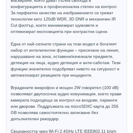
маскиране, които дават пълна свобода в
конфигурацията и професионална степен на контрол.
За перфектно качество на изображението се грижат
технологии като 120dB WDR, 3D DNR и механичен IR
Cut филтър, които минимизират шумовете и
оптимизират експозицията при контрастни сцени.
Една от най-силните страни на този модел е богатият
набор от интелигентни функции – пресичане на линия,
нарушаване на зона, оставени/изчезнали предмети,
детекция на лица, аудио детекция и анти-саботаж. Тези
функции значително подобряват нивото на сигурност и
автоматизират реакциите при инциденти.
Вградените микрофон и мощен 2W говорител (100 dB)
позволяват двупосочна аудио комуникация, което прави
камерата подходяща за контрол на входове, паркинги
или дворове. Поддръжката на microSDXC карта до 256
GB позволява самостоятелно записване без
допълнителен рекордер.
Свързаността чрез Wi-Fi 2.4GHz LTE IEEE802.11 b/g/n