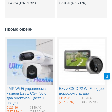
€645.24
(1261.97лв.)
€253.20
(495.21лв.)
Промо офери
4MP Wi-Fi управляема
Ezviz CS-DP2 Wi-Fi видео
камера Ezviz CS-H90 с
домофон с аудио
два обектива, цветен
€152.28
€170.40
(297.83лв.)
(333.27лв.)
нощен
€126.36
€140.40
(247.14лв.)
(274.60лв.)