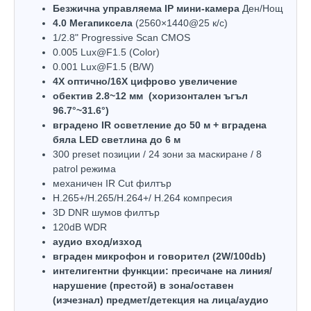
Безжична управляема IP мини-камера
Ден/Нощ
4.0 Mегапиксела
(2560×1440@25 к/с)
1/2.8" Progressive Scan CMOS
0.005 Lux@F1.5 (Color)
0.001 Lux@F1.5 (B/W)
4X оптично/16X цифрово увеличение
обектив 2.8~12 мм (хоризонтален ъгъл
96.7°~31.6°)
вградено IR осветление до 50 м + вградена
бяла LED светлина до 6 м
300 preset позиции / 24 зони за маскиране / 8
patrol режима
механичен IR Cut филтър
H.265+/H.265/H.264+/ H.264 компресия
3D DNR шумов филтър
120dB WDR
аудио вход/изход
вграден микрофон и говорител (2W/100db)
интелигентни функции: пресичане на линия/
нарушение (престой) в зона/оставен
(изчезнал) предмет/детекция на лица/аудио