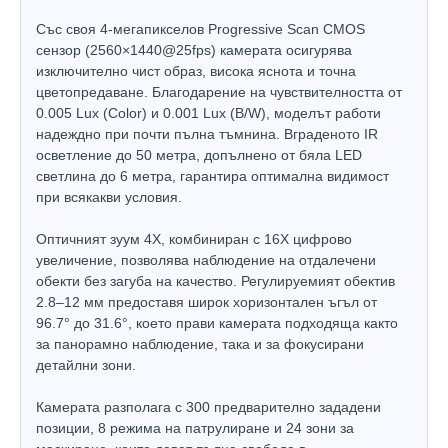
Със своя 4-мегапикселов Progressive Scan CMOS
сензор (2560×1440@25fps) камерата осигурява
изключително чист образ, висока яснота и точна
цветопредаване. Благодарение на чувствителността от
0.005 Lux (Color) и 0.001 Lux (B/W), моделът работи
надеждно при почти пълна тъмнина. Вграденото IR
осветление до 50 метра, допълнено от бяла LED
светлина до 6 метра, гарантира оптимална видимост
при всякакви условия.
Оптичният зуум 4X, комбиниран с 16X цифрово
увеличение, позволява наблюдение на отдалечени
обекти без загуба на качество. Регулируемият обектив
2.8–12 мм предоставя широк хоризонтален ъгъл от
96.7° до 31.6°, което прави камерата подходяща както
за панорамно наблюдение, така и за фокусирани
детайлни зони.
Камерата разполага с 300 предварително зададени
позиции, 8 режима на патрулиране и 24 зони за