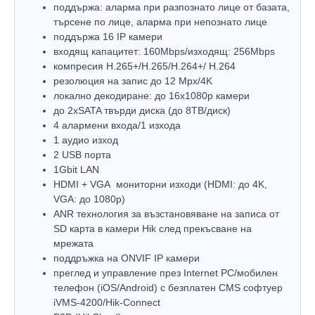
поддържа: аларма при разпознато лице от базата,
търсене по лице, аларма при непознато лице
поддържа 16 IP камери
входящ капацитет: 160Mbps/изходящ: 256Mbps
компресия H.265+/H.265/H.264+/ H.264
резолюция на запис до 12 Mpx/4K
локално декодиране: до 16x1080p камери
до 2хSATA твърди диска (до 8ТВ/диск)
4 алармени входа/1 изхода
1 аудио изход
2 USB порта
1Gbit LAN
HDMI + VGA мониторни изходи (HDMI: до 4K,
VGA: до 1080р)
ANR технология за възстановяване на записа от
SD карта в камери Hik след прекъсване на
мрежата
поддръжка на ONVIF IP камери
преглед и управление през Internet PC/мобилен
телефон (iOS/Android) с безплатен CMS софтуер
iVMS-4200/Hik-Connect