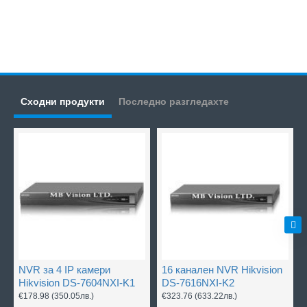
Сходни продукти
Последно разгледахте
NVR за 4 IP камери
16 канален NVR Hikvision
Hikvision DS-7604NXI-K1
DS-7616NXI-K2
€178.98
(350.05лв.)
€323.76
(633.22лв.)