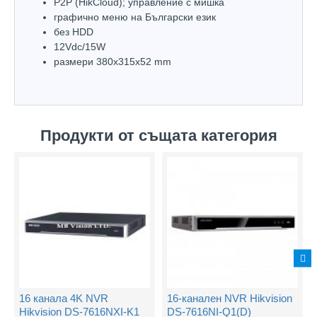
P2P (HikCloud); управлeние с мишка
графично меню на Български език
без HDD
12Vdc/15W
размери 380х315х52 mm
Продукти от същата категория
16 канала 4K NVR
16-канален NVR Hikvision
Hikvision DS-7616NXI-K1
DS-7616NI-Q1(D)