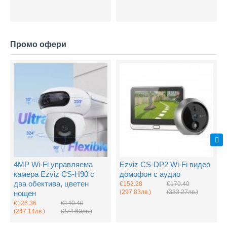
Промо офери
4MP Wi-Fi управляема
Ezviz CS-DP2 Wi-Fi видео
камера Ezviz CS-H90 с
домофон с аудио
два обектива, цветен
€152.28
€170.40
(297.83лв.)
(333.27лв.)
нощен
€126.36
€140.40
(247.14лв.)
(274.60лв.)