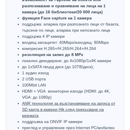
разпознаване и сравняване на лица на 1
камера (до 16 библиотеки/20 000 лица)
функция Face capture на 1 камера
поддържа: аларма при разпознато лице от базата,
търсене по лице, аларма при непознато лице
поддържа 4 IP камери
входящ капацитет: 40Mbps/изходящ: 80Mbps
компресия H.265+/H.265/H.264+/H.264
резолюция на запис до 8 MPx
локално декодиране: до 4x1080p/1x4K камери
до 1хSATA твърд диск (до 10ТВ/диск);
1 аудио изход
2 USB порта
100Mbit LAN
HDMI + VGA мониторни изходи (HDMI: до 4K,
VGA: до 1080р)
ANR технология за възстановяване на записа от
SD карта в камери Hik след прекъсване на
мрежата
поддръжка на ONVIF IP камери
преглед и управление през Internet PC/мобилен