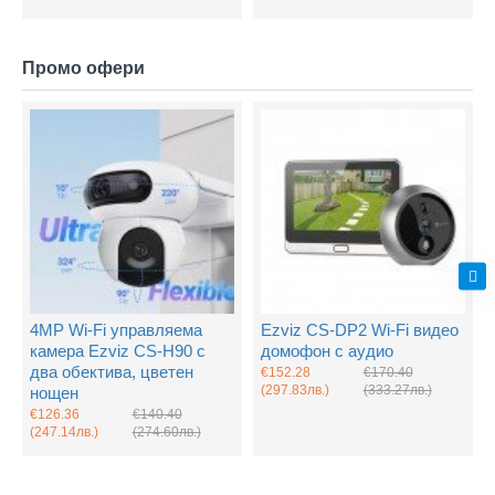
Промо офери
4MP Wi-Fi управляема
Ezviz CS-DP2 Wi-Fi видео
камера Ezviz CS-H90 с
домофон с аудио
два обектива, цветен
€152.28
€170.40
(297.83лв.)
(333.27лв.)
нощен
€126.36
€140.40
(247.14лв.)
(274.60лв.)