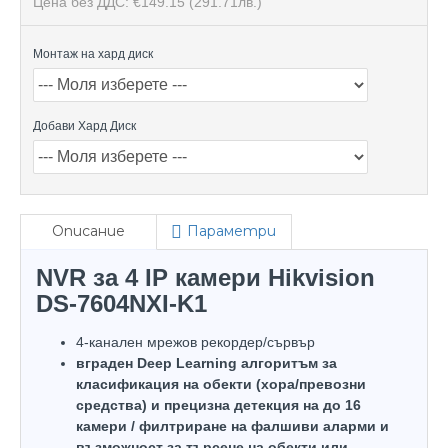
Цена без ДДС: €149.15
(291.71лв.)
Монтаж на хард диск
Добави Хард Диск
Описание
Параметри
NVR за 4 IP камери Hikvision
DS-7604NXI-K1
4-канален мрежов рекордер/сървър
вграден Deep Learning алгоритъм за
класификация на обекти (хора/превозни
средства) и прецизна детекция на до 16
камери / филтриране на фалшиви аларми и
възможност за търсене на обекти или