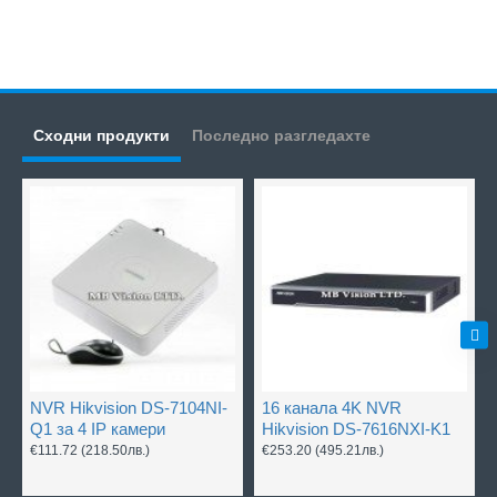
Сходни продукти
Последно разгледахте
NVR Hikvision DS-7104NI-
16 канала 4K NVR
Q1 за 4 IP камери
Hikvision DS-7616NXI-K1
€111.72
(218.50лв.)
€253.20
(495.21лв.)