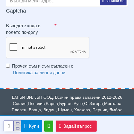
Запиши ме
Captcha
Въведете кода в
полето по-долу
Прочел съм и съм съгласен с
Политика за лични данни
ЕМ БИ ВИЖЪН ООД, Всички права запазени 2012-2026
София,Пловдив,Варна,Бургас,Русе,Ст.Загора,Монтана
Плевен, Враца, Видин, Шумен, Хасково, Перник, Ямбол
Купи
Задай въпрос