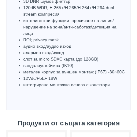
3D DNR шумов филтър
120dB WDR; H.265+/H.265/H.264+/H.264 dual
stream компресия
интелигентни функции: пресичане на линия/
нарушение на зона/анти-саботаж/детекция на
лица
ROI; privacy mask
аудио вход/аудио изход
алармен вход/изход
слот за micro SDXC карта (до 128GB)
вандалоустойчива (IK10)
метален корпус за външен монтаж (IP67) -30~60C
12Vdc/PoE+ 18W
интегрирана монтажна основа с конектори
Продукти от същата категория