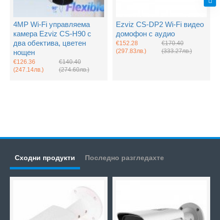
4MP Wi-Fi управляема
Ezviz CS-DP2 Wi-Fi видео
камера Ezviz CS-H90 с
домофон с аудио
два обектива, цветен
€152.28
€170.40
(297.83лв.)
(333.27лв.)
нощен
€126.36
€140.40
(247.14лв.)
(274.60лв.)
Сходни продукти
Последно разгледахте