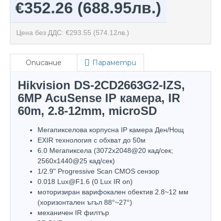
€352.26
(688.95лв.)
Цена без ДДС: €293.55
(574.12лв.)
Описание
Параметри
Hikvision DS-2CD2663G2-IZS,
6MP AcuSense IP камера, IR
60m, 2.8-12mm, microSD
Мегапикселова корпусна IP камера Ден/Нощ
EXIR технология с обхват до 50м
6.0 Мегапиксела (3072x2048@20 кад/сек;
2560x1440@25 кад/сек)
1/2.9" Progressive Scan CMOS сензор
0.018 Lux@F1.6 (0 Lux IR on)
моторизиран варифокален обектив 2.8~12 мм
(хоризонтален ъгъл 88°~27°)
механичен IR филтър