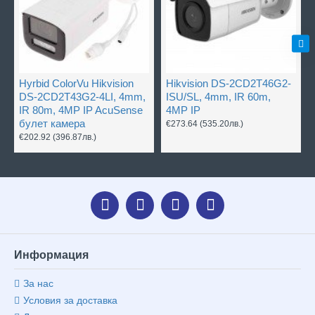
Hyrbid ColorVu Hikvision
Hikvision DS-2CD2T46G2-
DS-2CD2T43G2-4LI, 4mm,
ISU/SL, 4mm, IR 60m,
IR 80m, 4MP IP AcuSense
4MP IP
булет камера
€273.64
(535.20лв.)
€202.92
(396.87лв.)
Информация
За нас
Условия за доставка