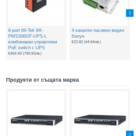
6-port Wi-Tek WI-
4 канален пасивен видео
PMS306GF-UPS-I,
балун
комбиниран управляем
€22.82
(44.64лв.)
PoE switch с UPS
€404.40
(790.93лв.)
Продукти от същата марка