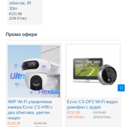
обектив, IR
30m
€121.98
(238.57лв.)
Промо офери
4MP Wi-Fi управляема
Ezviz CS-DP2 Wi-Fi видео
камера Ezviz CS-H90 с
домофон с аудио
два обектива, цветен
€152.28
€170.40
(297.83лв.)
(333.27лв.)
нощен
€126.36
€140.40