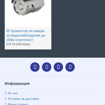
IR прожектор за камери
за видеонаблюдение до
100м осветеност
€79.76
(156.00лв.)
Информация
За нас
Условия за доставка
Лични данни