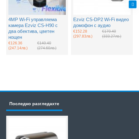
4MP Wi-Fi управляема
Ezviz CS-DP2 Wi-Fi видео
камера Ezviz CS-H90 с
домофон с аудио
два обектива, цветен
€152.28
€170.40
(297.83лв.)
(333.27лв.)
нощен
€126.36
€140.40
(247.14лв.)
(274.60лв.)
Последно разгледахте