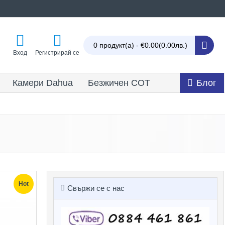
0 продукт(а) - €0.00
(0.00лв.)
Вход
Регистрирай се
Камери Dahua
Безжичен СОТ
Блог
Hot
Свържи се с нас