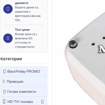
данните
Вашите данни са
защитени с
криптирана връзка
SSL.
Топ цени
Всички цени са с
включена 5%
отстъпка от
стандартните!
Категории
BlackFriday PROMO
Промоции
Готови комплекти
HD-TVI техника