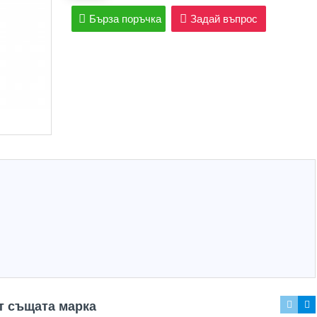
Бърза поръчка
Задай въпрос
т същата марка