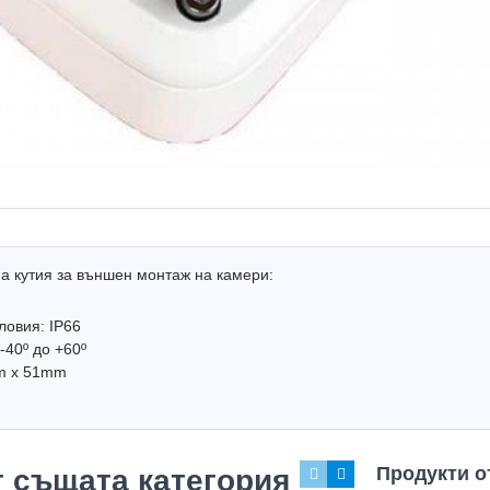
а кутия за външен монтаж на камери:
ловия: IP66
-40º до +60º
m x 51mm
Не е в наличност
Hot
Hot
Продукти о
т същата категория