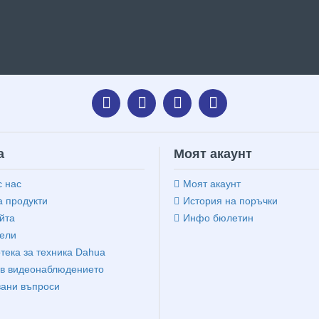
а
Моят акаунт
с нас
Моят акаунт
 продукти
История на поръчки
йта
Инфо бюлетин
ели
тека за техника Dahua
в видеонаблюдението
вани въпроси