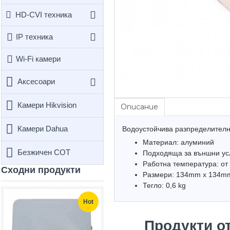
HD-CVI техника
IP техника
Wi-Fi камери
Аксесоари
Камери Hikvision
Описание
Камери Dahua
Водоустойчива разпределителн
Материал: алуминий
Безжичен СОТ
Подходяща за външни ус
Работна температура: от 
Сходни продукти
Размери: 134mm x 134m
Тегло: 0,6 kg
Hot
Продукти о