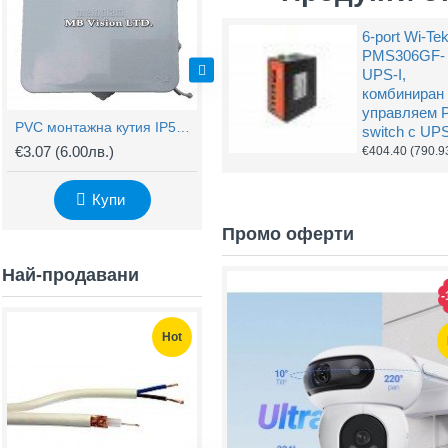
6-port Wi-Te
PMS306GF-
UPS-I,
комбиниран
управляем 
PVC монтажна кутия IP54 100Х100Х50мм
Разпределителна кутия за външен монтаж на камери Dahua PFA-123
switch с UP
€3.07
(6.00лв.)
€16.32
(31.92лв.)
€
€404.40
(790.9
Купи
Купи
Промо оферти
Най-продавани
-
Hot
Hot