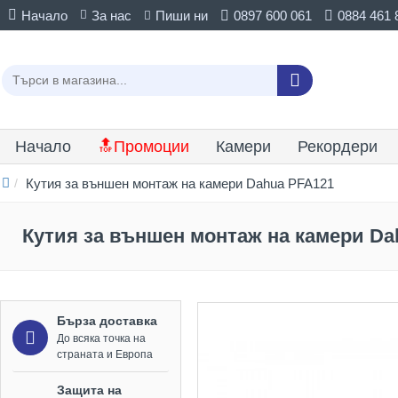
Начало
За нас
Пиши ни
0897 600 061
0884 461 
Начало
🔝Промоции
Камери
Рекордери
Кутия за външен монтаж на камери Dahua PFA121
Кутия за външен монтаж на камери Da
Бърза доставка
До всяка точка на
страната и Европа
Защита на