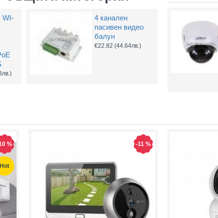
k WI-
4 канален
пасивен видео
балун
€22.82
(44.64лв.)
PoE
Кутия за монтаж на камери Dahua PFA122
Кутия, разпределителна за монтаж на камери Dahua PFA130-E
S
23.93
(46.80лв.)
€15.95
(31.20лв.)
3лв.)
Купи
Купи
10 %
-11 %
Hot
Hot
Hot