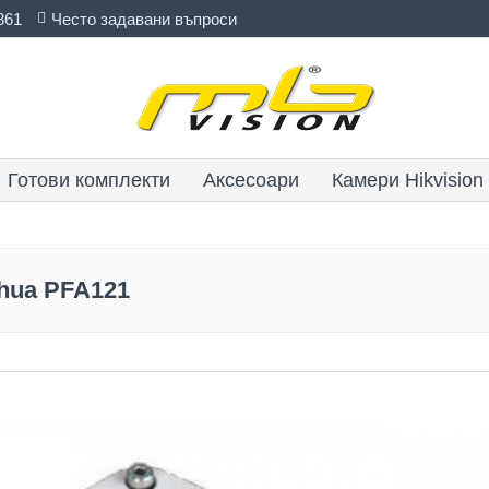
861
Често задавани въпроси
Готови комплекти
Аксесоари
Камери Hikvision
hua PFA121