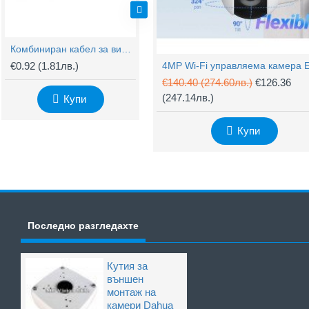
Комбиниран кабел за видеонаблюдение RG59 + 2x0,75mm
BNC Kонектор с Винт
€0.92
(1.81лв.)
€0.61
(1.20лв.)
€
€140.40
(274.60лв.)
€126.36
(247.14лв.)
Купи
Купи
Купи
Последно разгледахте
Кутия за
външен
монтаж на
камери Dahua