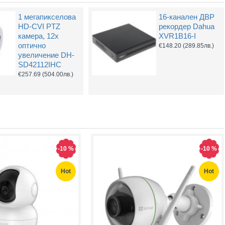
1 мегапикселова
16-канален ДВР
4G LTE Wi-Tek
BNC Kонектор с
HD-CVI PTZ
рекордер Dahua
WI-LTE115-O(V2)
Винт
камера, 12х
XVR1B16-I
модем-рутер
€0.61
(1.20лв.)
оптично
€148.20
(289.85лв.)
€68.40
(133.77лв.)
увеличение DH-
SD42112IHC
€257.69
(504.00лв.)
-10 %
-10 %
Hot
Hot
Hot
Hot