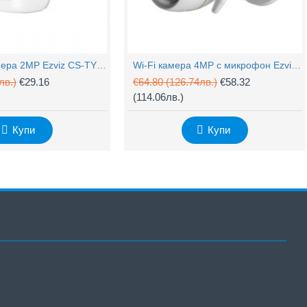
Захранващ конектор за охранителни камери - женски
UTP Cat5e 24AWG CU меден
(1.32лв.)
PTZ Wi-Fi камера 2MP Ezviz CS-TY1 с микрофон
€0.55
(1.08лв.)
Wi-Fi камера 4MP с микрофон Ezviz CS-H3c
лв.)
€29.16
€64.80
(126.74лв.)
€58.32
(114.06лв.)
Купи
Купи
Купи
Купи