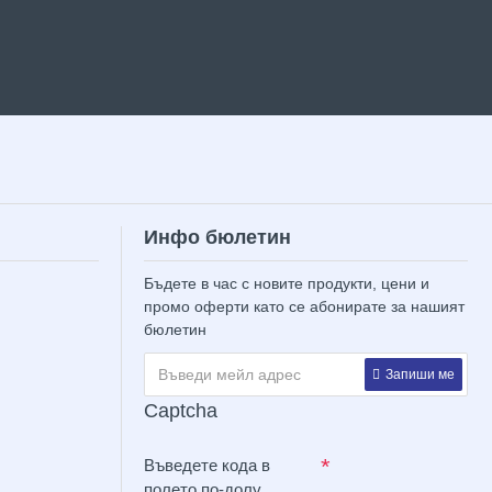
Инфо бюлетин
Бъдете в час с новите продукти, цени и
промо оферти като се абонирате за нашият
бюлетин
Запиши ме
Captcha
Въведете кода в
полето по-долу