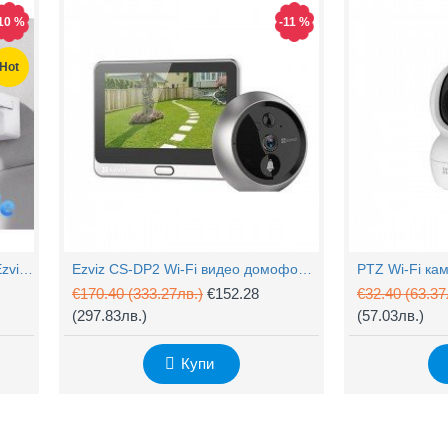
10 %
-11 %
Hot
Hot
Hot
Захранващ конектор за охранителни камери
FTP кабел Cat5 за пренос на видеосигнал и захранване по усукана двойка
0.61
(1.20лв.)
€0.58
(1.14лв.)
€0.67
4MP Wi-Fi управляема камера Ezviz CS-H90 с два обектива, цветен нощен
Ezviz CS-DP2 Wi-Fi видео домофон с аудио
€170.40
(333.27лв.)
€152.28
€32.40
(63.37
Купи
Купи
(297.83лв.)
(57.03лв.)
Купи