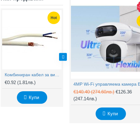
-
Hot
Hot
Комбиниран кабел за видеонаблюдение RG59 + 2x0,75mm
BNC Kонектор с Винт
€0.92
(1.81лв.)
€0.61
(1.20лв.)
€
€140.40
(274.60лв.)
€126.36
Купи
Купи
(247.14лв.)
Купи