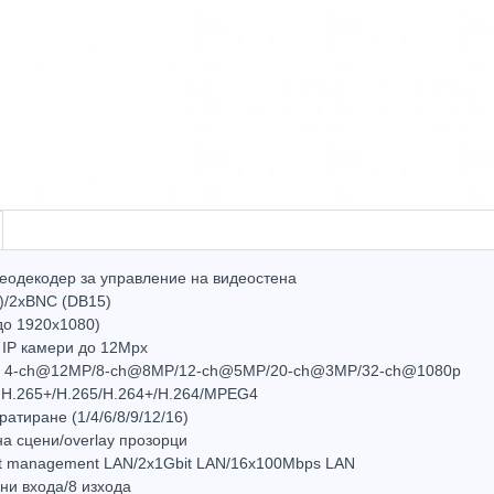
еодекодер за управление на видеостена
)/2xBNC (DB15)
до 1920х1080)
 IP камери до 12Mpx
не: 4-ch@12MP/8-ch@8MP/12-ch@5MP/20-ch@3MP/32-ch@1080p
 H.265+/H.265/H.264+/H.264/MPEG4
атиране (1/4/6/8/9/12/16)
а сцени/overlay прозорци
it management LAN/2x1Gbit LAN/16x100Mbps LAN
ни входа/8 изхода