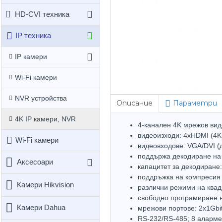
HD-CVI техника
IP техника
IP камери
Wi-Fi камери
NVR устройства
Описание
Параметри
4K IP камери, NVR
4-канален 4K мрежов вид
видеоизходи: 4хHDMI (4K
Wi-Fi камери
видеовходове: VGA/DVI (
поддържа декодиране на
Аксесоари
капацитет за декодира
поддръжка на компресия
Камери Hikvision
различни режими на квадр
свободно програмиране н
Камери Dahua
мрежови портове: 2х1Gb
RS-232/RS-485; 8 аларме