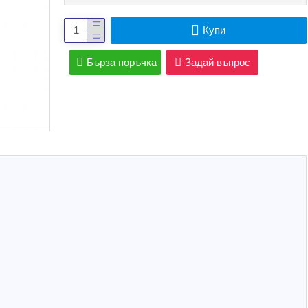
Купи
Бърза поръчка
Задай въпрос