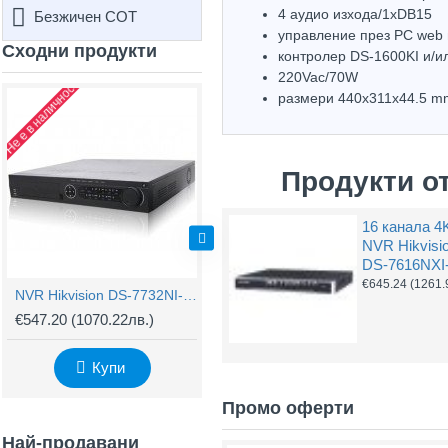
4 аудио изхода/1хDB15
Безжичен СОТ
управление през PC web
Сходни продукти
контролер DS-1600KI и/
220Vac/70W
Не е в наличност
размери 440х311х44.5 m
Top Brand
Продукти о
16 канала 4
NVR Hikvisi
DS-7616NXI-
€645.24
(1261.
NVR Hikvision DS-7732NI-E4/16P за 32 IP камери с 16 PoE
32 канала 4K NVR Hikvision DS-9632NI-I8
€547.20
(1070.22лв.)
€1,834.51
(3587.97лв.)
€
Купи
Купи
Промо оферти
Най-продавани