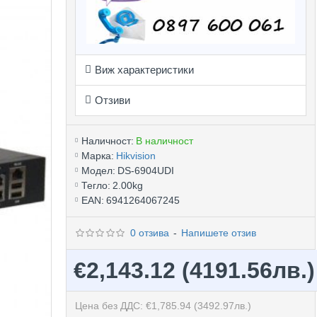
Виж характеристики
Отзиви
Наличност:
В наличност
Марка:
Hikvision
Модел:
DS-6904UDI
Тегло:
2.00kg
EAN:
6941264067245
0 отзива
-
Напишете отзив
€2,143.12
(4191.56лв.)
Цена без ДДС: €1,785.94
(3492.97лв.)