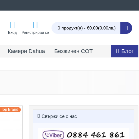
0 продукт(а) - €0.00
(0.00лв.)
Вход
Регистрирай се
Камери Dahua
Безжичен СОТ
Блог
Top Brand
Свържи се с нас