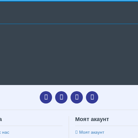
а
Моят акаунт
с нас
Моят акаунт