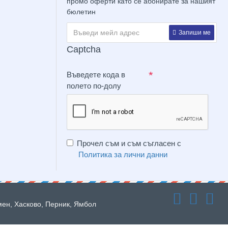
промо оферти като се абонирате за нашият
бюлетин
Запиши ме
Captcha
Въведете кода в
полето по-долу
Прочел съм и съм съгласен с
Политика за лични данни
мен, Хасково, Перник, Ямбол