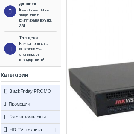
данните
Вашите данни са
защитени с
криптирана връзка
SSL.
Топ цени
Всички цени са с
включена 5%
отстъпка от
стандартните!
Категории
BlackFriday PROMO
Промоции
Готови комплекти
HD-TVI техника