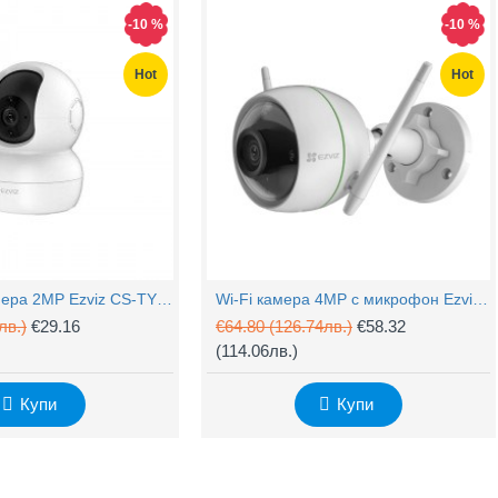
-10 %
-10 %
Hot
Hot
Hot
Hot
Захранващ конектор за охранителни камери - женски
UTP Cat5e 24AWG CU меден
(1.32лв.)
€0.55
(1.08лв.)
PTZ Wi-Fi камера 2MP Ezviz CS-TY1 с микрофон
Wi-Fi камера 4MP с микрофон Ezviz CS-H3c
лв.)
€29.16
€64.80
(126.74лв.)
€58.32
Купи
Купи
(114.06лв.)
Купи
Купи