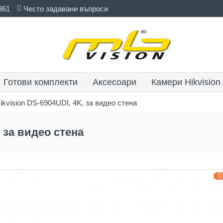
861
Често задавани въпроси
Готови комплекти
Аксесоари
Камери Hikvision
kvision DS-6904UDI, 4K, за видео стена
, за видео стена