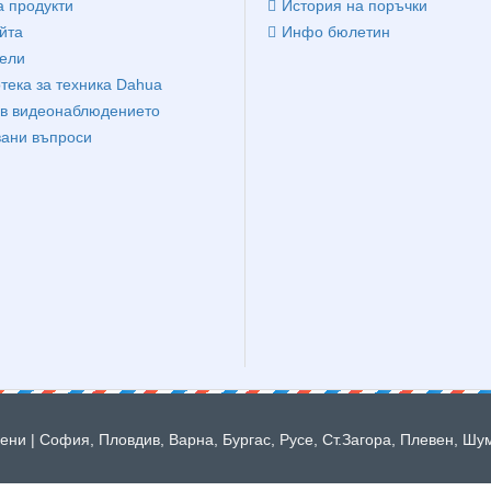
 продукти
История на поръчки
йта
Инфо бюлетин
ели
тека за техника Dahua
в видеонаблюдението
вани въпроси
ни | София, Пловдив, Варна, Бургас, Русе, Ст.Загора, Плевен, Шу