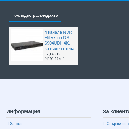
Последно разгледахте
4 канала NVR
Hikvision DS-
6904UDI, 4K,
за видео стена
€2,143.12
(4191.56лв.)
Информация
За клиент
За нас
Свържи се 