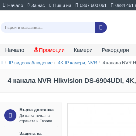
Начало
За нас
Пиши ни
0897 600 061
0884 461 
Начало
🔝Промоции
Камери
Рекордери
IP видеонаблюдение
4K IP камери, NVR
4 канала NVR Hi
4 канала NVR Hikvision DS-6904UDI, 4K
Бърза доставка
До всяка точка на
страната и Европа
Защита на