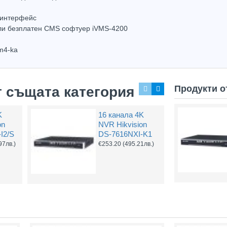
 интерфейс
или безплатен CMS софтуер iVMS-4200
m4-ka
Top Brand
Hot
Продукти о
т същата категория
K
16 канала 4K
on
NVR Hikvision
I2/S
DS-7616NXI-K1
97лв.)
€253.20
(495.21лв.)
Hikvision DS-6901UDI 1CH NVR за видео стена
32 канала 4K NVR Hikvision DS-7732NXI-K4
703.38
(1375.68лв.)
€711.36
(1391.29лв.)
€1,07
Купи
Купи