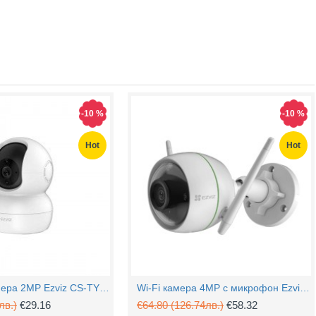
-10 %
-10 %
Hot
Hot
PTZ Wi-Fi камера 2MP Ezviz CS-TY1 с микрофон
Wi-Fi камера 4MP с микрофон Ezviz CS-H3c
лв.)
€29.16
€64.80
(126.74лв.)
€58.32