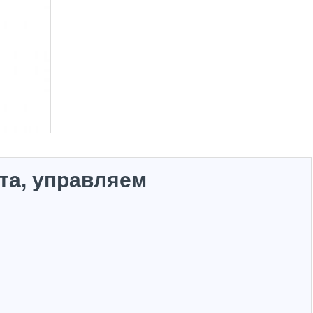
та, управляем
Hot
Hot