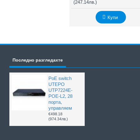
(247.14лв.)
Купи
Последно разгледахте
PoE switch
UTEPO
UTP7224E-
POE-L2, 28
порта,
управляем
€498.18
(974.34лв.)