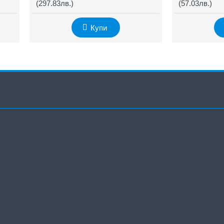
(297.83лв.)
(57.03лв.)
Купи