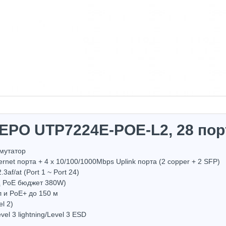
TEPO UTP7224E-POE-L2, 28 пор
мутатор
ernet порта + 4 x 10/100/1000Mbps Uplink порта (2 copper + 2 SFP)
af/at (Port 1 ~ Port 24)
щ PoE бюджет 380W)
л и PoE+ до 150 м
Hot
Hot
l 2)
el 3 lightning/Level 3 ESD