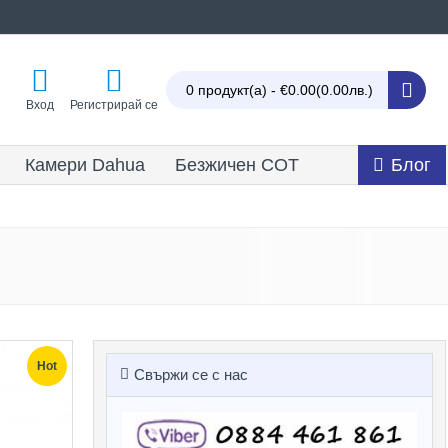
0 продукт(а) - €0.00
(0.00лв.)
Вход
Регистрирай се
Камери Dahua
Безжичен СОТ
Блог
Hot
Свържи се с нас