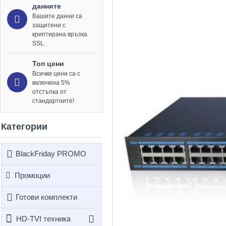
данните
Вашите данни са
защитени с
криптирана връзка
SSL.
Топ цени
Всички цени са с
включена 5%
отстъпка от
стандартните!
Категории
BlackFriday PROMO
Промоции
Готови комплекти
HD-TVI техника