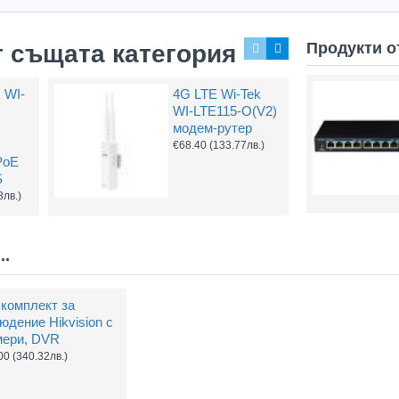
Продукти о
т същата категория
k WI-
4G LTE Wi-Tek
WI-LTE115-O(V2)
Захранващ конектор за охранителни камери
FTP кабел Cat5 за пренос на видеосигнал и захранване по усукана двойка
модем-рутер
0.61
(1.20лв.)
€0.58
(1.14лв.)
€0.67
€68.40
(133.77лв.)
PoE
Купи
Купи
S
3лв.)
..
комплект за
юдение Hikvision с
мери, DVR
00
(340.32лв.)