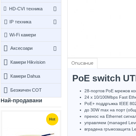
HD-CVI техника
IP техника
Wi-Fi камери
Аксесоари
Камери Hikvision
Описание
PoE switch U
Камери Dahua
Безжичен СОТ
28-портов PoE мрежов ко
24 х 10/100Mbps Fast Eth
Най-продавани
PoE+ поддръжка IEEE 802.3
до 30W max на порт (об
пренос на Ethernet сигна
Hot
Hot
управляем (managed Leve
вградена гръмозащита Lev