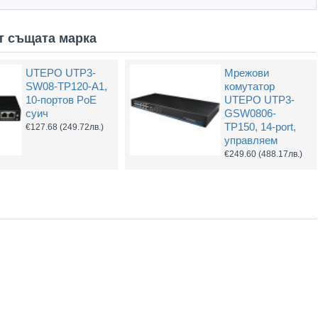
т същата марка
UTEPO UTP3-
Мрежови
Cloud Managed
Dahua PFT1300
SW08-TP120-A1,
комутатор
PoE суич Dahua
PoE удължител
Захранващ конектор за охранителни камери - женски
UTP Cat5e 24AWG CU меден
10-портов PoE
UTEPO UTP3-
CS4006-4ET-60,
€35.34
(69.12лв.)
(1.32лв.)
€0.55
(1.08лв.)
суич
GSW0806-
6 порта
TP150, 14-port,
€127.68
(249.72лв.)
€58.14
(113.71лв.)
управляем
Купи
Купи
€249.60
(488.17лв.)