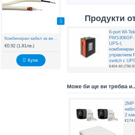
Продукти о
6-port Wi-Te
PMS306GF-
Комбиниран кабел за видеонаблюдение RG59 + 2x0,75mm
BNC Kонектор с Винт
UPS-I,
€0.92
(1.81лв.)
€0.61
(1.20лв.)
€
комбиниран
управляем 
Купи
Купи
switch с UP
€404.40
(790.9
Може би ще ви трябва и..
2MP 
набл
2 ка
€174.