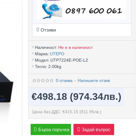
Отзиви
Наличност:
Не е в наличност
Марка:
UTEPO
Модел:
UTP7224E-POE-L2
Тегло:
2.00kg
0 отзива
-
Напишете отзив
€498.18
(974.34лв.)
Цена без ДДС: €415.15
(811.95лв.)
Бърза поръчка
Задай въпрос