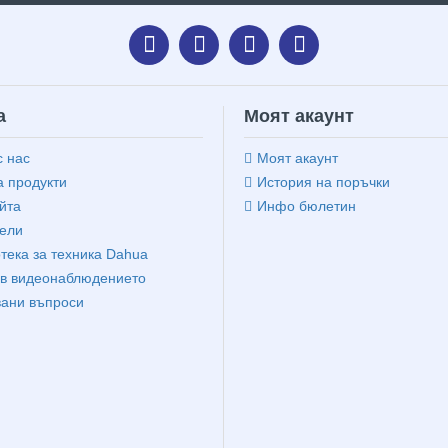
а
Моят акаунт
с нас
Моят акаунт
 продукти
История на поръчки
йта
Инфо бюлетин
ели
тека за техника Dahua
в видеонаблюдението
вани въпроси