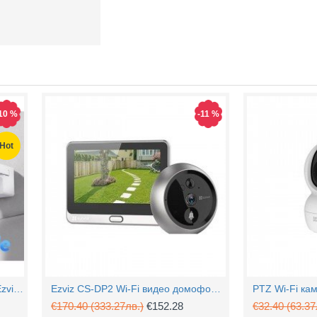
10 %
-11 %
Hot
4MP Wi-Fi управляема камера Ezviz CS-H90 с два обектива, цветен нощен
Ezviz CS-DP2 Wi-Fi видео домофон с аудио
€170.40
(333.27лв.)
€152.28
€32.40
(63.37