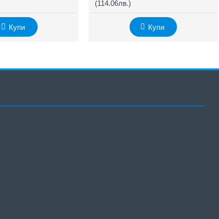
(114.06лв.)
Купи
Купи