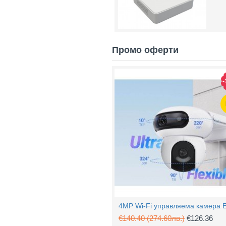
Промо оферти
-
€140.40
(274.60лв.)
€126.36