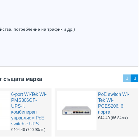
йства, потребление на трафик и др.)
Захранващ конектор за охранителни камери - женски
UTP Cat5e 24AWG CU меден
(1.32лв.)
€0.55
(1.08лв.)
Купи
Купи
т същата марка
6-port Wi-Tek WI-
PoE switch Wi-
Dahua PFT1300
Gigabit Smart
PMS306GF-
Tek WI-
PoE удължител
PoE switch
UPS-I,
PCES206, 6
Hikvision DS-
€35.34
(69.12лв.)
комбиниран
порта
3E1506P-EI, 6
управляем PoE
€44.40
(86.84лв.)
порта
switch с UPS
€71.82
(140.47лв.)
€404.40
(790.93лв.)