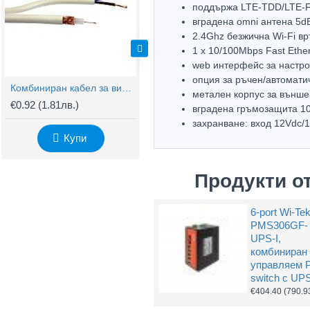
поддържа LTE-TDD/LTE
вградена omni антена 5dB
2.4Ghz безжична Wi-Fi вр
1 х 10/100Mbps Fast Ethe
web интерфейс за настрой
опция за ръчен/автомати
Комбиниран кабел за видеонаблюдение RG59 + 2x0,75mm
BNC Kонектор с Винт
метален корпус за външ
€0.92
(1.81лв.)
€0.61
(1.20лв.)
€
вградена гръмозащита 1
захранване: вход 12Vdc/1
Купи
Купи
Продукти о
6-port Wi-Te
PMS306GF-
UPS-I,
комбиниран
управляем 
switch с UP
€404.40
(790.9