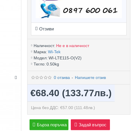
Отзиви
Наличност:
Не е в наличност
Марка:
Wi-Tek
Модел:
WI-LTE115-O(V2)
Тегло:
0.50kg
0 отзива
-
Напишете отзив
€68.40
(133.77лв.)
Цена без ДДС: €57.00
(111.48лв.)
Бърза поръчка
Задай въпрос