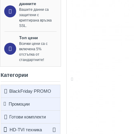
данните
Вашите данни са
защитени с
криптирана връзка
SSL.
Топ цени
Всички цени са с
включена 5%
отстъпка от
стандартните!
Категории
BlackFriday PROMO
Промоции
Готови комплекти
HD-TVI техника