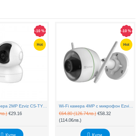
-10 %
-10 %
Hot
Hot
PTZ Wi-Fi камера 2MP Ezviz CS-TY1 с микрофон
Wi-Fi камера 4MP с микрофон Ezviz CS-H3c
лв.)
€29.16
€64.80
(126.74лв.)
€58.32
(114.06лв.)
Купи
Купи