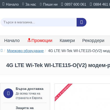
Начало
За нас
Пиши ни
0897 600 061
0884 461 
Начало
🔝Промоции
Камери
Рекордери
Мрежово оборудване
4G LTE Wi-Tek WI-LTE115-O(V2) мод
4G LTE Wi-Tek WI-LTE115-O(V2) модем-
Не е в наличност
Бърза доставка
До всяка точка на
страната и Европа
Защита на