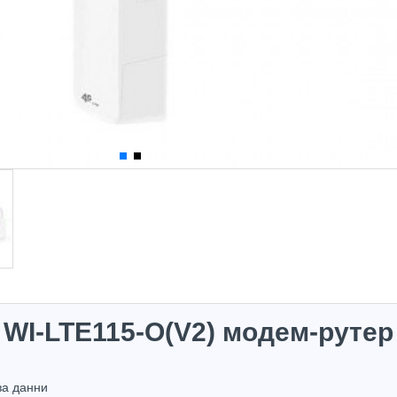
 WI-LTE115-O(V2) модем-рутер
Hot
Hot
за данни