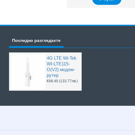
Последно разгледахте
4G LTE Wi-Tek
WI-LTE115-
O(V2) модем-
рутер
€68.40
(133.77лв.)