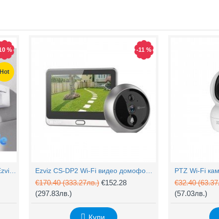
10 %
-11 %
Hot
4MP Wi-Fi управляема камера Ezviz CS-H90 с два обектива, цветен нощен
Ezviz CS-DP2 Wi-Fi видео домофон с аудио
€170.40
(333.27лв.)
€152.28
€32.40
(63.37
(297.83лв.)
(57.03лв.)
Купи