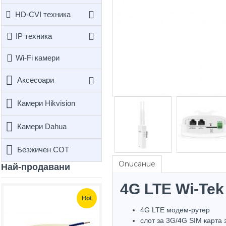
HD-CVI техника
IP техника
Wi-Fi камери
Аксесоари
Камери Hikvision
Камери Dahua
Безжичен СОТ
Описание
Най-продавани
4G LTE Wi-Tek
Hot
Hot
4G LTE модем-рутер
слот за 3G/4G SIM карта 