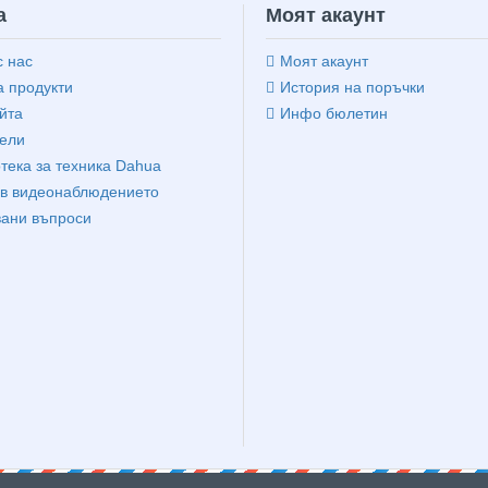
а
Моят акаунт
с нас
Моят акаунт
 продукти
История на поръчки
йта
Инфо бюлетин
ели
тека за техника Dahua
в видеонаблюдението
вани въпроси