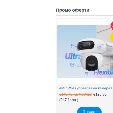
Промо оферти
-
€140.40
(274.60лв.)
€126.36
(247.14лв.)
Купи