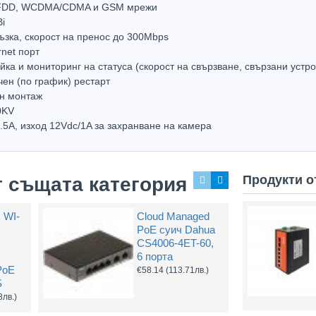
-FDD, WCDMA/CDMA и GSM мрежи
i
ъзка, скорост на пренос до 300Mbps
rnet порт
ка и мониторинг на статуса (скорост на свързване, свързани устро
чен (по график) рестарт
Захранващ конектор за охранителни камери
FTP кабел Cat5 за пренос на видеосигнал и захранване по усукана двойка
ен монтаж
0.61
(1.20лв.)
€0.58
(1.14лв.)
€0.67
0KV
.5A, изход 12Vdc/1A за захранване на камера
Купи
Купи
Продукти о
т същата категория
k WI-
Cloud Managed
PoE суич Dahua
CS4006-4ET-60,
6 порта
PoE
€58.14
(113.71лв.)
S
3лв.)