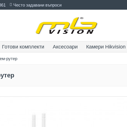
861
Често задавани въпроси
Готови комплекти
Аксесоари
Камери Hikvision
ем-рутер
рутер