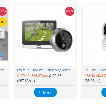
10 %
-11 %
Hot
4MP Wi-Fi управляема камера Ezviz CS-H90 с два обектива, цветен нощен
Ezviz CS-DP2 Wi-Fi видео домофон с аудио
€170.40
(333.27лв.)
€152.28
€32.40
(63.37
(297.83лв.)
(57.03лв.)
Купи