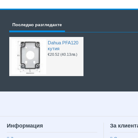
Последно разгледахте
Dahua PFA120
кутия
€20.52
(40.13лв.)
Информация
За клиент