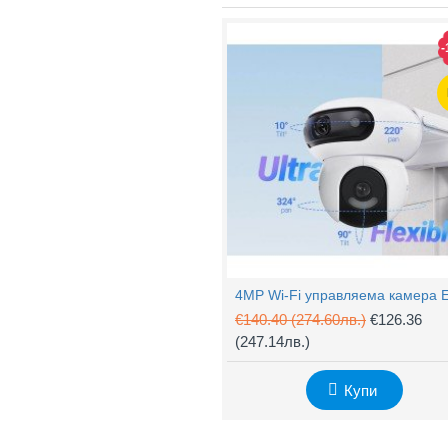
-
€140.40
(274.60лв.)
€126.36
(247.14лв.)
Купи