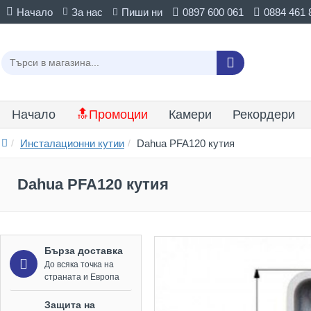
Начало
За нас
Пиши ни
0897 600 061
0884 461 
Начало
🔝Промоции
Камери
Рекордери
Инсталационни кутии
Dahua PFA120 кутия
Dahua PFA120 кутия
Бърза доставка
До всяка точка на
страната и Европа
Защита на