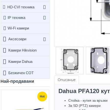
HD-CVI техника
IP техника
Wi-Fi камери
Аксесоари
Камери Hikvision
Камери Dahua
Безжичен СОТ
Описание
Най-продавани
Dahua PFA120 ку
Hot
Hot
Стойка - кутия за връзки
За SD (PTZ) камери