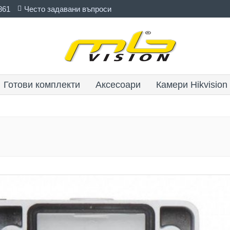
861
Често задавани въпроси
Готови комплекти
Аксесоари
Камери Hikvision