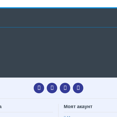
а
Моят акаунт