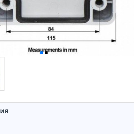
тия
Hot
Hot