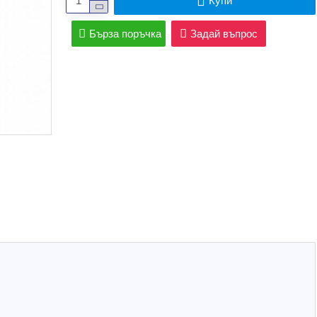
Купи
Бърза поръчка
Задай въпрос
Hot
Hot