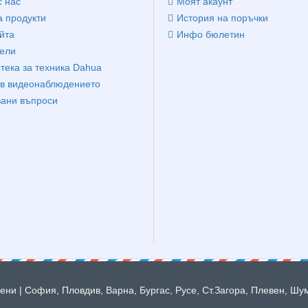
с нас
Моят акаунт
 продукти
История на поръчки
йта
Инфо бюлетин
ели
тека за техника Dahua
в видеонаблюдението
вани въпроси
ни | София, Пловдив, Варна, Бургас, Русе, Ст.Загора, Плевен, Шу