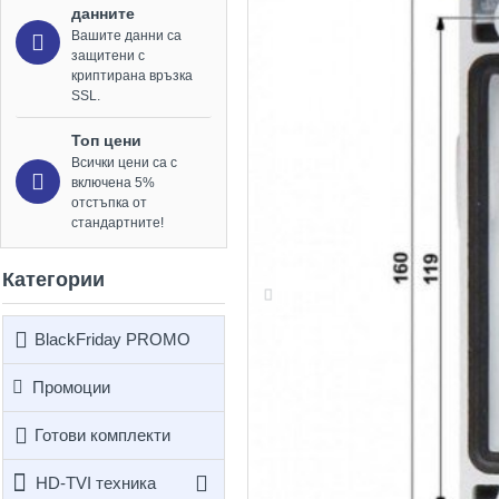
данните
Вашите данни са
защитени с
криптирана връзка
SSL.
Топ цени
Всички цени са с
включена 5%
отстъпка от
стандартните!
Категории
BlackFriday PROMO
Промоции
Готови комплекти
HD-TVI техника