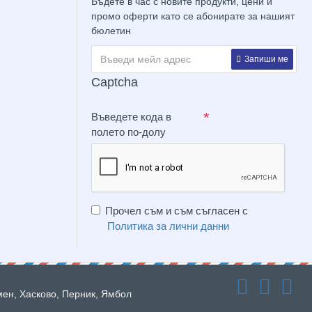
Бъдете в час с новите продукти, цени и
промо оферти като се абонирате за нашият
бюлетин
Запиши ме
Captcha
Въведете кода в
полето по-долу
Прочел съм и съм съгласен с
Политика за лични данни
мен, Хасково, Перник, Ямбол