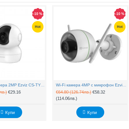
-10 %
-10 %
Hot
Hot
PTZ Wi-Fi камера 2MP Ezviz CS-TY1 с микрофон
Wi-Fi камера 4MP с микрофон Ezviz CS-H3c
лв.)
€29.16
€64.80
(126.74лв.)
€58.32
(114.06лв.)
Купи
Купи