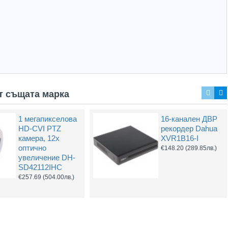
Захранващ конектор за охранителни камери - женски
UTP Cat5e 24AWG CU меден
(1.32лв.)
€0.55
(1.08лв.)
т същата марка
Купи
Купи
1 мегапикселова
16-канален ДВР
Dahua PFA140
Dahua PFA150
HD-CVI PTZ
рекордер Dahua
кутия
стойка монтаж
камера, 12х
XVR1B16-I
на стълб
€116.28
(227.42лв.)
оптично
€148.20
(289.85лв.)
€30.78
(60.20лв.)
увеличение DH-
SD42112IHC
€257.69
(504.00лв.)