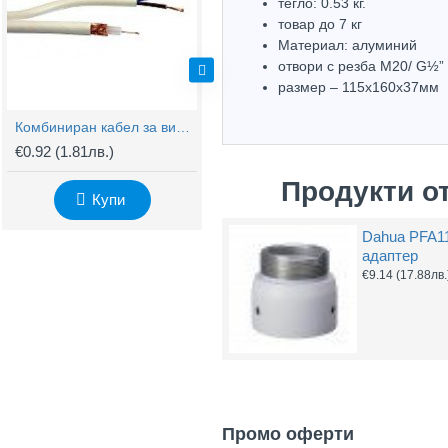
тегло: 0.53 кг.
товар до 7 кг
Материал: алуминий
oтвори с резба М20/ G½”
размер – 115x160х37мм
Комбиниран кабел за видеонаблюдение RG59 + 2x0,75mm
BNC Kонектор с Винт
€0.92
(1.81лв.)
€0.61
(1.20лв.)
€
Продукти о
Купи
Купи
Dahua PFA1
адаптер
€9.14
(17.88лв.
Промо оферти