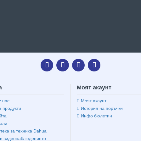
а
Моят акаунт
с нас
Моят акаунт
 продукти
История на поръчки
йта
Инфо бюлетин
ели
тека за техника Dahua
в видеонаблюдението