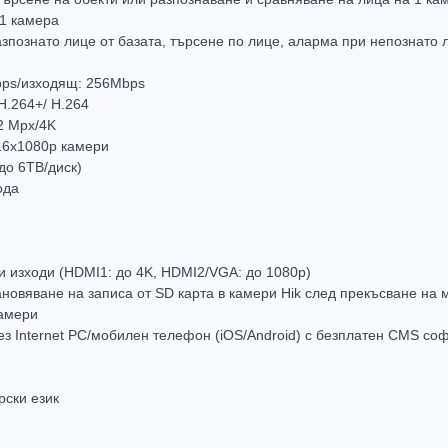
 1 камера
зпознато лице от базата, търсене по лице, аларма при непознато 
bps/изходящ: 256Mbps
H.264+/ H.264
2 Mpx/4K
NVR Hikvision DS-7732NI-E4/16P за 32 IP камери с 16 PoE
NVR Hikvision DS-7716NI-K4 за 16 IP камери
16x1080p камери
547.20
(1070.22лв.)
€476.73
(932.39лв.)
€1,83
до 6ТВ/диск)
ода
Купи
Купи
 изходи (HDMI1: до 4K, HDMI2/VGA: до 1080р)
ановяване на записа от SD карта в камери Hik след прекъсване на
камери
ез Internet PC/мобилен телефон (iOS/Android) с безплатен CMS со
Hot
Hot
ски език