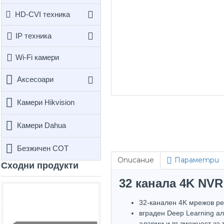
HD-CVI техника
IP техника
Wi-Fi камери
Аксесоари
Камери Hikvision
Камери Dahua
Безжичен СОТ
Описание
Параметри
Сходни продукти
32 канала 4K NVR 
Не е 
Top Brand
32-канален 4K мрежов р
Hot
вграден Deep Learning а
аларми и възможност за т