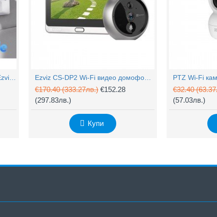
4MP Wi-Fi управляема камера Ezviz CS-H90 с два обектива, цветен нощен
Ezviz CS-DP2 Wi-Fi видео домофон с аудио
€170.40
(333.27лв.)
€152.28
€32.40
(63.37
(297.83лв.)
(57.03лв.)
Купи