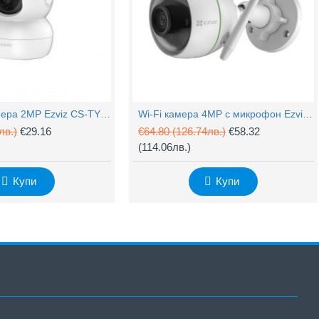
PTZ Wi-Fi камера 2MP Ezviz CS-TY1 с микрофон
Wi-Fi камера 4MP с микрофон Ezviz CS-H3c
лв.)
€29.16
€64.80
(126.74лв.)
€58.32
(114.06лв.)
Купи
Купи