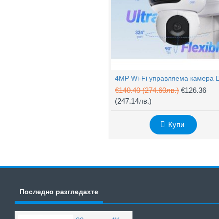
€140.40
(274.60лв.)
€126.36
(247.14лв.)
Купи
Последно разгледахте