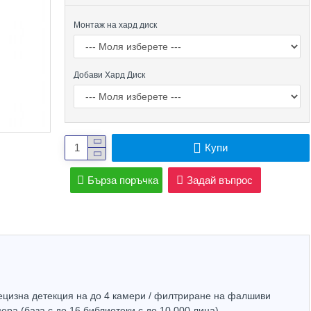
Монтаж на хард диск
Добави Хард Диск
Купи
Бърза поръчка
Задай въпрос
Top Brand
рецизна детекция на до 4 камери / филтриране на фалшиви
ра (база с до 16 библиотеки с до 10 000 лица)