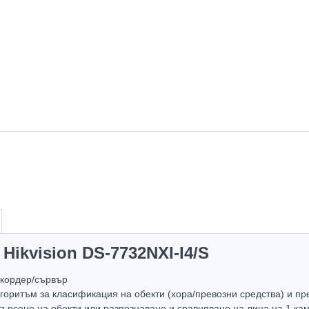
Hikvision DS-7732NXI-I4/S
в наличност
екордер/сървър
лгоритъм за класификация на обекти (хора/превозни средства) и п
ърсене на обекти или разпознаване и сравняване на лица на 1 каме