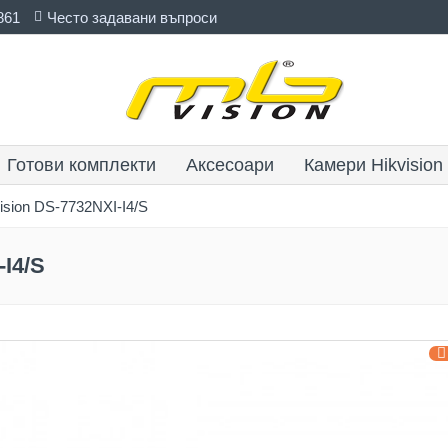
861
Често задавани въпроси
Готови комплекти
Аксесоари
Камери Hikvision
ision DS-7732NXI-I4/S
-I4/S