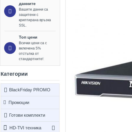
данните
Вашите данни са
защитени с
криптирана връзка
SSL.
Топ цени
Всички цени са с
включена 5%
отстъпка от
стандартните!
Категории
BlackFriday PROMO
Промоции
Готови комплекти
HD-TVI техника