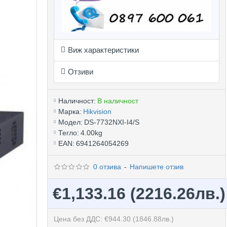
Виж характеристики
Отзиви
Наличност:
В наличност
Марка:
Hikvision
Модел:
DS-7732NXI-I4/S
Тегло:
4.00kg
EAN:
6941264054269
0 отзива
-
Напишете отзив
€1,133.16
(2216.26лв.)
Цена без ДДС: €944.30
(1846.88лв.)