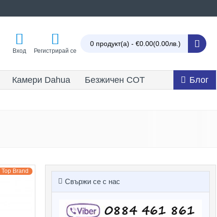
0 продукт(а) - €0.00
(0.00лв.)
Вход
Регистрирай се
Камери Dahua
Безжичен СОТ
Блог
Top Brand
Свържи се с нас