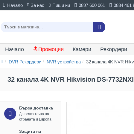
Начало
За нас
Пиши ни
0897 600 061
0884 461 
Начало
🔝Промоции
Камери
Рекордери
DVR Рекордери
NVR устройства
32 канала 4K NVR Hikv
32 канала 4K NVR Hikvision DS-7732NXI
Бърза доставка
До всяка точка на
страната и Европа
Защита на