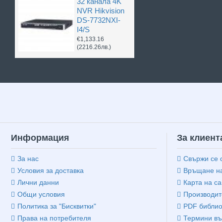
32 канала 4K
NVR Hikvision
DS-7732NXI-
I4/S
€1,133.16
(2216.26лв.)
Информация
За клиент
За нас
Свържи се 
Условия за доставка
Връщане на
Лични данни
Карта на са
Общи условия
Производит
Политика за "Бисквитки"
PDF библио
Права на потребителя
Термини въ