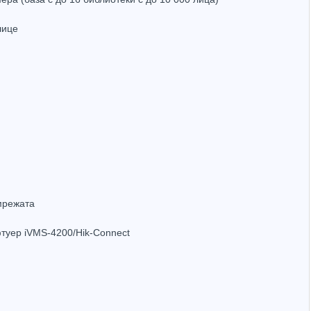
лице
32 канала 4K NVR Hikvision DS-9632NI-I8
Hikvision DS-6901UDI 1CH NVR за видео стена
4.51
(3587.97лв.)
€703.38
(1375.68лв.)
Купи
Купи
 мрежата
фтуер iVMS-4200/Hik-Connect
Hot
Hot