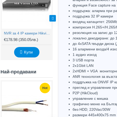
функция Face capture на
поддържа: аларма при ра
поддържа 32 IP камери
входящ капацитет: 256M
компресия H.265+/H.265/
резолюция на запис до 1
NVR за 4 IP камери Hikvision DS-7604NXI-K1
16 канален NVR Hikvision DS-7616NXI-K2
локално декодиране: до 
€178.98
(350.05лв.)
€323.76
(633.22лв.)
€
до 4хSATA твърди диска (
16 алармени входа/4 изх
Купи
Купи
1 аудио изход
3 USB порта
2х1Gbit LAN
2хHDMI + VGA мониторни
Най-продавани
ANR технология за възст
поддръжка на ONVIF IP 
преглед и управление пр
Hot
Hot
P2P (HikCloud)
управлeние с мишка
графично меню на Българ
без HDD; 220Vac/30W
размери 445х400х75 mm