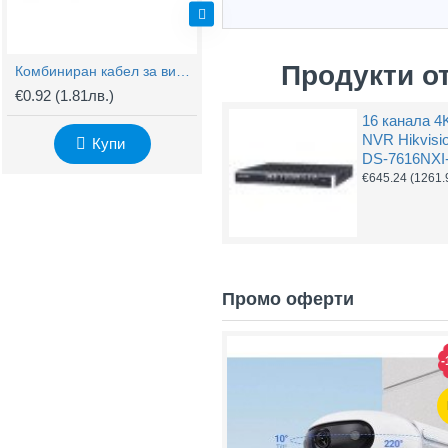
Продукти о
Комбиниран кабел за видеонаблюдение RG59 + 2x0,75mm
BNC Kонектор с Винт
€0.92
(1.81лв.)
€0.61
(1.20лв.)
€
16 канала 4
NVR Hikvisi
Купи
Купи
DS-7616NXI-
€645.24
(1261.
Промо оферти
-