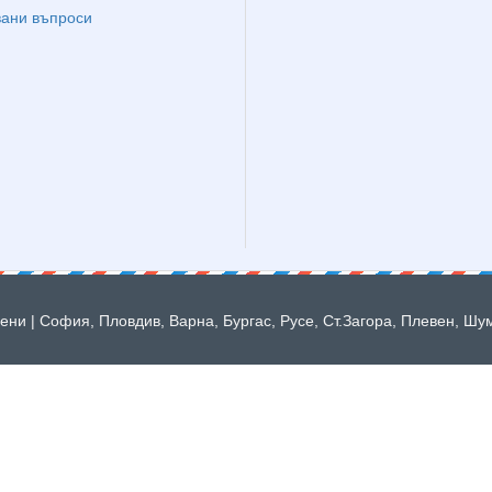
вани въпроси
ни | София, Пловдив, Варна, Бургас, Русе, Ст.Загора, Плевен, Шу