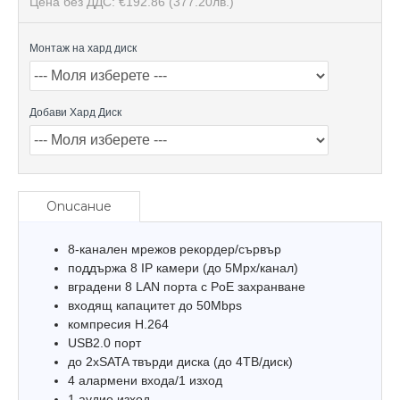
Цена без ДДС: €192.86
(377.20лв.)
Монтаж на хард диск
Добави Хард Диск
Описание
8-канален мрежов рекордер/сървър
поддържа 8 IP камери (до 5Mpx/канал)
вградени 8 LAN портa с PoE захранване
входящ капацитет до 50Mbps
компресия H.264
USB2.0 порт
до 2хSATA твърди диска (до 4ТВ/диск)
4 алармени входа/1 изход
1 аудио изход