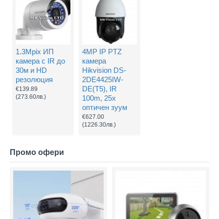
1.3Mpix ИП
4MP IP PTZ
камера с IR до
камера
30м и HD
Hikvision DS-
резолюция
2DE4425IW-
DE(T5), IR
€139.89
(273.60лв.)
100m, 25x
оптичен зуум
€627.00
(1226.30лв.)
Промо офери