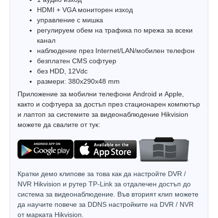
HDMI + VGA мониторен изход
управление с мишка
регулируем обем на трафика по мрежа за всеки
канал
наблюдение през Internet/LAN/мобилен телефон
безплатен CMS софтуер
без HDD, 12Vdc
размери: 380х290х48 mm
Приложение за мобилни телефони Android и Apple,
както и софтуера за достъп през стационарен компютър
и лаптоп за системите за видеонаблюдение Hikvision
можете да свалите от тук:
Кратки демо клипове за това как да настройте DVR /
NVR Hikvision и рутер TP-Link за отдалечен достъп до
система за видеонаблюдение. Във вторият клип можете
да научите повече за DDNS настройките на DVR / NVR
от марката Hikvision.