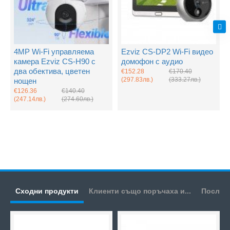
4MP Wi-Fi управляема
Ezviz CS-DP2 Wi-Fi видео
камера Ezviz CS-H90 с
домофон с аудио
два обектива, цветен
€152.28
€170.40
(297.83лв.)
(333.27лв.)
нощен
€126.36
€140.40
(247.14лв.)
(274.60лв.)
Сходни продукти
Клиенти също поръчаха и...
Послед