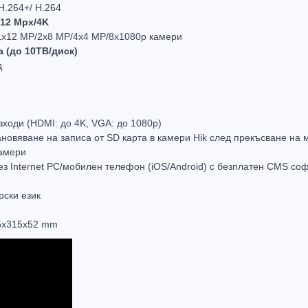
H.264+/ H.264
 12 Mpx/4K
1x12 MP/2x8 MP/4x4 MP/8x1080p камери
 (до 10ТВ/диск)
д
16 канала 4K NVR Hikvision DS-7616NXI-K1
16 канала 4K NVR Hikvision DS-7616NXI-I2/S
253.20
(495.21лв.)
€645.24
(1261.97лв.)
€1,13
ходи (HDMI: до 4K, VGA: до 1080р)
Купи
Купи
ановяване на записа от SD карта в камери Hik след прекъсване на
камери
ез Internet PC/мобилен телефон (iOS/Android) с безплатен CMS со
ски език
5х315х52 mm
Hot
Hot