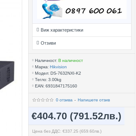
Виж характеристики
Отзиви
Наличност:
В наличност
Марка:
Hikvision
Модел:
DS-7632NXI-K2
Тегло:
3.00kg
EAN:
6931847175160
0 отзива
-
Напишете отзив
€404.70
(791.52лв.)
Цена без ДДС: €337.25
(659.60лв.)