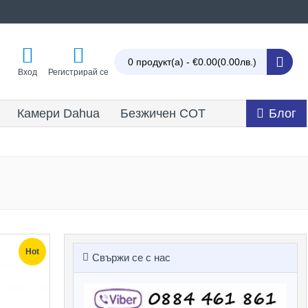
0 продукт(а) - €0.00
(0.00лв.)
Вход
Регистрирай се
Камери Dahua
Безжичен СОТ
Блог
Hot
Свържи се с нас