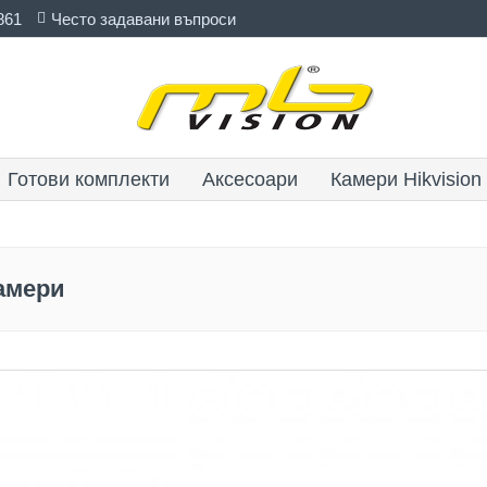
861
Често задавани въпроси
Готови комплекти
Аксесоари
Камери Hikvision
камери