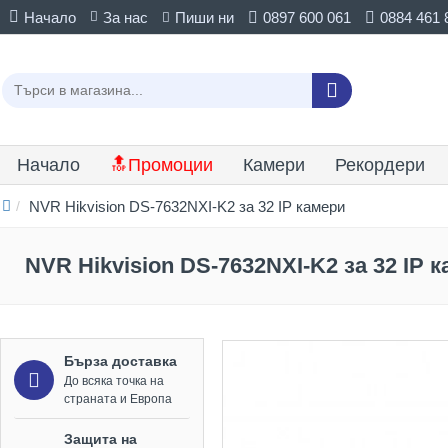
Начало
За нас
Пиши ни
0897 600 061
0884 461 
Начало
🔝Промоции
Камери
Рекордери
NVR Hikvision DS-7632NXI-K2 за 32 IP камери
NVR Hikvision DS-7632NXI-K2 за 32 IP 
Бърза доставка
До всяка точка на
страната и Европа
Защита на