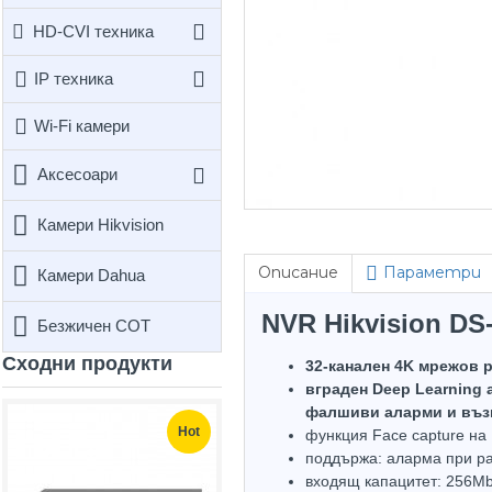
HD-CVI техника
IP техника
Wi-Fi камери
Аксесоари
Камери Hikvision
Описание
Параметри
Камери Dahua
NVR Hikvision DS-
Безжичен СОТ
Сходни продукти
32-канален 4K мрежов 
вграден Deep Learning 
фалшиви аларми и възмо
Top Brand
Hot
функция Face capture на
Hot
поддържа: аларма при ра
входящ капацитет: 256M