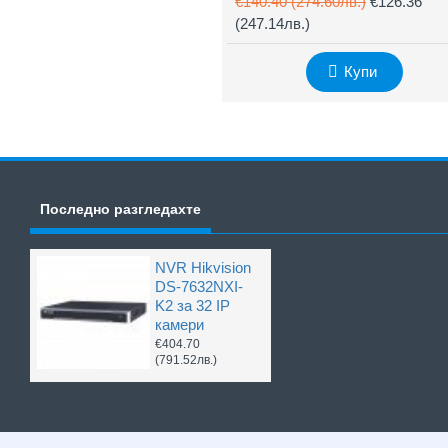
€140.40
(274.60лв.)
€126.36
(247.14лв.)
Купи
Последно разгледахте
NVR Hikvision
DS-7632NXI-
K2 за 32 IP
камери
€404.70
(791.52лв.)