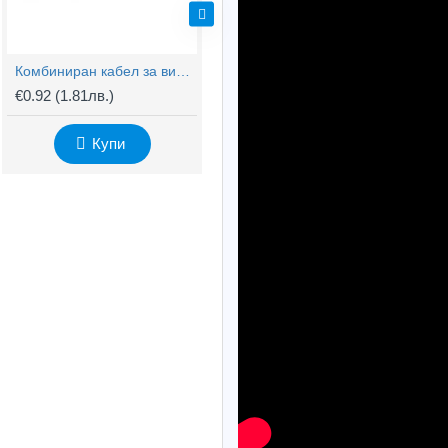
Комбиниран кабел за видеонаблюдение RG59 + 2x0,75mm
BNC Kонектор с Винт
€0.92
(1.81лв.)
€0.61
(1.20лв.)
€
Купи
Купи