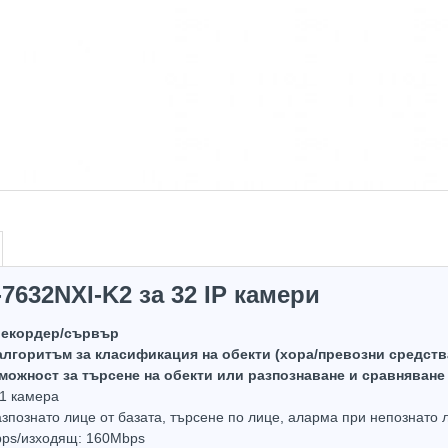
7632NXI-K2 за 32 IP камери
рекордер/сървър
алгоритъм за класификация на обекти (хора/превозни средства
жност за търсене на обекти или разпознаване и сравняване н
Top Brand
Top Brand
 1 камера
Hot
зпознато лице от базата, търсене по лице, аларма при непознато 
bps/изходящ: 160Mbps