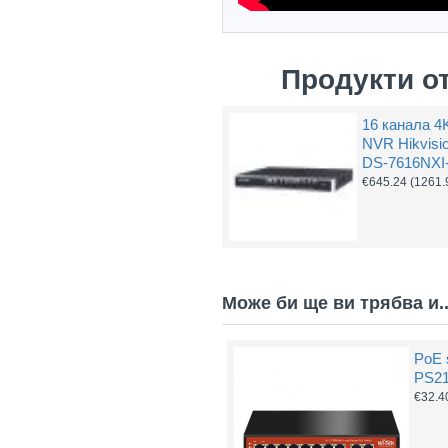
Продукти о
16 канала 4
NVR Hikvisi
DS-7616NXI-
€645.24
(1261.
Може би ще ви трябва и..
PoE 
PS21
€32.4