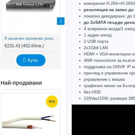
компресия H.265+/H.265/
резолюция на запис до
локално декодиране: до 
до 2хSATA твърди диска
4 алармени входа/1 изхо
1 аудио изход
8 канален мрежови рекордер Hikvision с 8 PoE LAN входове DS-7608NI-E2/8P/A
16-канален NVR рекордер Hikvision DS-7616NI-E2/A
2 USB порта
€231.43
(452.64лв.)
€181.27
(354.54лв.)
€
2х1Gbit LAN
HDMI + VGA мониторни из
Купи
Купи
ANR технология за възст
поддръжка на ONVIF IP 
преглед и управление пр
управлeние с мишка
Най-продавани
графично меню на Българ
без HDD
220Vac/15W; размери 38
Hot
Hot