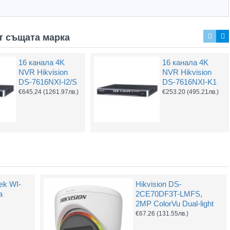
т същата марка
16 канала 4K
16 канала 4K
16 канален NVR
16 канален NVR
NVR Hikvision
NVR Hikvision
Hikvision DS-
Hikvision DS-
DS-7616NXI-I2/S
DS-7616NXI-K1
7616NXI-K2
7716NXI-K4
€645.24
(1261.97лв.)
€253.20
(495.21лв.)
€323.76
(633.22лв.)
€609.90
(1192.85лв.)
ek WI-
Hikvision DS-
а
2CE70DF3T-LMFS,
2MP ColorVu Dual-light
€67.26
(131.55лв.)