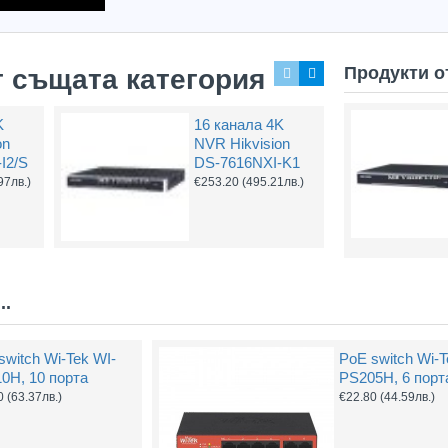
Продукти о
т същата категория
K
16 канала 4K
on
NVR Hikvision
I2/S
DS-7616NXI-K1
97лв.)
€253.20
(495.21лв.)
..
switch Wi-Tek WI-
PoE switch Wi-T
0H, 10 порта
PS205H, 6 порт
0
(63.37лв.)
€22.80
(44.59лв.)