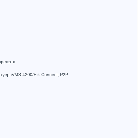
32 канала 4K NVR Hikvision DS-7732NXI-I4/S
3.16
(2216.26лв.)
Купи
 мрежата
фтуер iVMS-4200/Hik-Connect; P2P
Hot
Hot