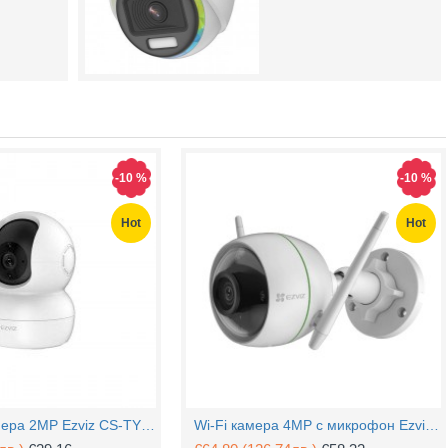
-10 %
-10 %
Hot
Hot
PTZ Wi-Fi камера 2MP Ezviz CS-TY1 с микрофон
Wi-Fi камера 4MP с микрофон Ezviz CS-H3c