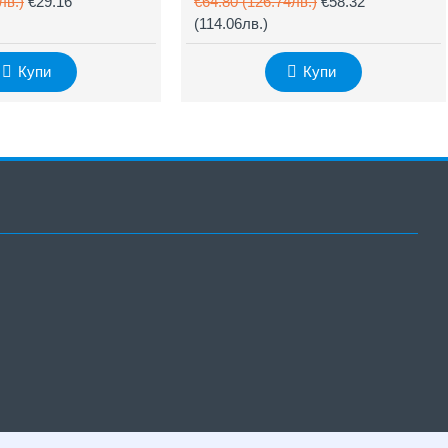
лв.)
€29.16
€64.80
(126.74лв.)
€58.32
(114.06лв.)
Купи
Купи