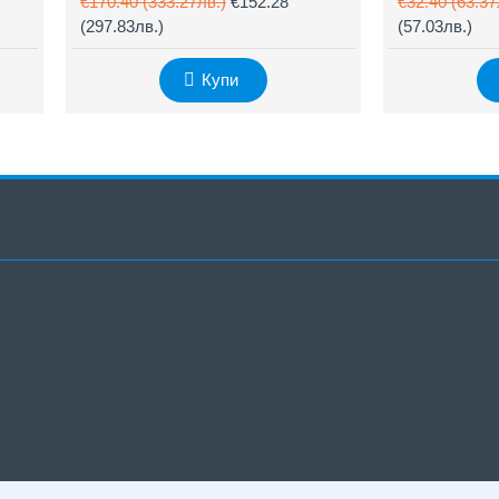
€170.40
(333.27лв.)
€152.28
€32.40
(63.37
(297.83лв.)
(57.03лв.)
Купи