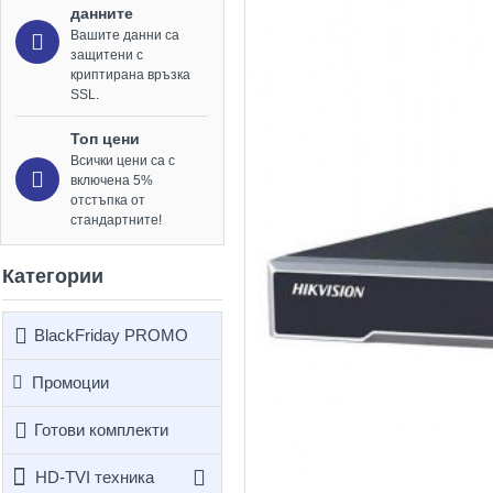
данните
Вашите данни са
защитени с
криптирана връзка
SSL.
Топ цени
Всички цени са с
включена 5%
отстъпка от
стандартните!
Категории
BlackFriday PROMO
Промоции
Готови комплекти
HD-TVI техника