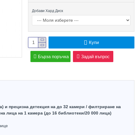
Добави Хард Диск
Купи
Бърза поръчка
Задай въпрос
) и прецизна детекция на до 32 камери / филтриране на
а лица на 1 камера (до 16 библиотеки/20 000 лица)
Top Brand
лице