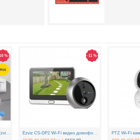
10 %
-11 %
Hot
4MP Wi-Fi управляема камера Ezviz CS-H90 с два обектива, цветен нощен
Ezviz CS-DP2 Wi-Fi видео домофон с аудио