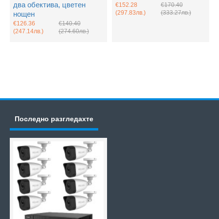
два обектива, цветен
€152.28
€170.40
(297.83лв.)
(333.27лв.)
нощен
€126.36
€140.40
(247.14лв.)
(274.60лв.)
Последно разгледахте