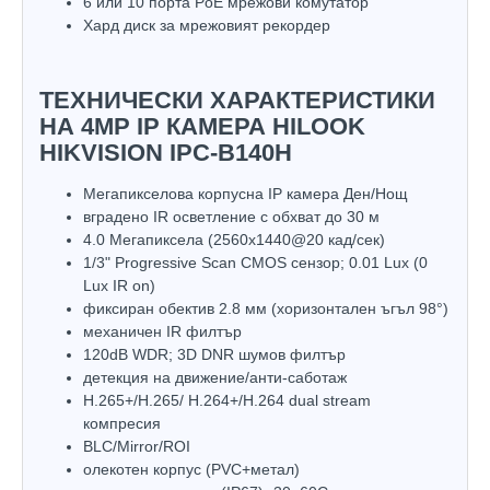
6 или 10 порта PoE мрежови комутатор
Хард диск за мрежовият рекордер
ТЕХНИЧЕСКИ ХАРАКТЕРИСТИКИ
НА 4MP IP КАМЕРА HILOOK
HIKVISION IPC-B140H
Мегапикселова корпусна IP камера Ден/Нощ
вградено IR осветление с обхват до 30 м
4.0 Мегапиксела (2560x1440@20 кад/сек)
1/3" Progressive Scan CMOS сензор; 0.01 Lux (0
Lux IR on)
фиксиран обектив 2.8 мм (хоризонтален ъгъл 98°)
механичен IR филтър
120dB WDR; 3D DNR шумов филтър
детекция на движение/анти-саботаж
H.265+/H.265/ H.264+/H.264 dual stream
компресия
BLC/Mirror/ROI
олекотен корпус (PVC+метал)