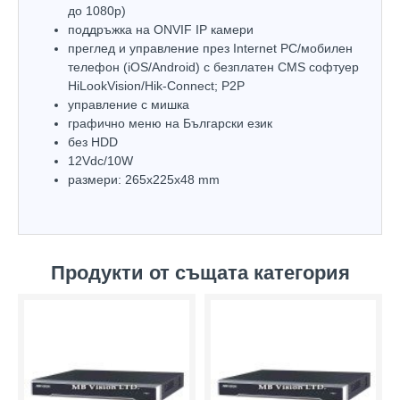
до 1080р)
поддръжка на ONVIF IP камери
преглед и управление през Internet PC/мобилен
телефон (iOS/Android) с безплатен CMS софтуер
HiLookVision/Hik-Connect; P2P
управлeние с мишка
графично меню на Български език
без HDD
12Vdc/10W
размери: 265х225х48 mm
Продукти от същата категория