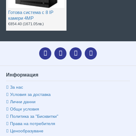
Готова система с 8 IP
камери 4MP
€854.40
(1671.05лв.)
Информация
За нас
Условия за доставка
Лични данни
Общи условия
Политика за "Бисквитки"
Права на потребителя
Ценообразуване