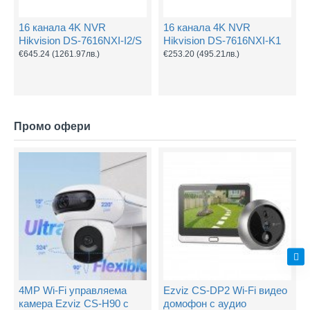
16 канала 4K NVR
16 канала 4K NVR
Hikvision DS-7616NXI-I2/S
Hikvision DS-7616NXI-K1
€645.24
(1261.97лв.)
€253.20
(495.21лв.)
Промо офери
4MP Wi-Fi управляема
Ezviz CS-DP2 Wi-Fi видео
камера Ezviz CS-H90 с
домофон с аудио