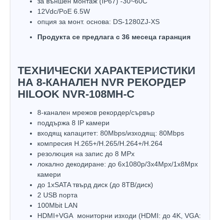
за външен монтаж (IP67) -30~60C
12Vdc/PoE 6.5W
опция за монт. основа: DS-1280ZJ-XS
Продукта се предлага с 36 месеца гаранция
ТЕХНИЧЕСКИ ХАРАКТЕРИСТИКИ
НА 8-КАНАЛЕН NVR РЕКОРДЕР
HILOOK NVR-108MH-C
8-канален мрежов рекордер/сървър
поддържа 8 IP камери
входящ капацитет: 80Mbps/изходящ: 80Mbps
компресия H.265+/H.265/H.264+/H.264
резолюция на запис до 8 MPx
локално декодиране: до 6x1080p/3x4Mpx/1x8Mpx
камери
до 1хSATA твърд диск (до 8ТВ/диск)
2 USB порта
100Mbit LAN
HDMI+VGA мониторни изходи (HDMI: до 4K, VGA: