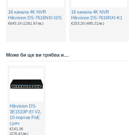
16 канала 4K NVR
16 канала 4K NVR
Hikvision DS-7616NXI-I2/S
Hikvision DS-7616NXI-K1
€645.24
(1261.97лв.)
€253.20
(495.21лв.)
Може би ще ви трябва и....
Hikvision DS-
3E1510P-EI V2,
10-портов PoE
суич
€141.36
(276.47лв.)