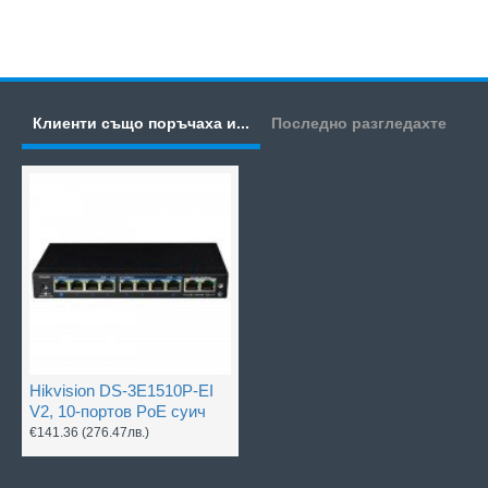
Клиенти също поръчаха и...
Последно разгледахте
Hikvision DS-3E1510P-EI
V2, 10-портов PoE суич
€141.36
(276.47лв.)