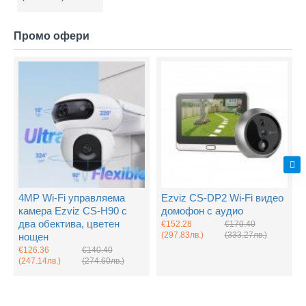
Промо офери
4MP Wi-Fi управляема
Ezviz CS-DP2 Wi-Fi видео
камера Ezviz CS-H90 с
домофон с аудио
два обектива, цветен
€152.28
€170.40
(297.83лв.)
(333.27лв.)
нощен
€126.36
€140.40
(247.14лв.)
(274.60лв.)