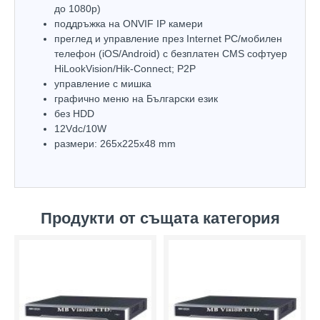
до 1080р)
поддръжка на ONVIF IP камери
преглед и управление през Internet PC/мобилен
телефон (iOS/Android) с безплатен CMS софтуер
HiLookVision/Hik-Connect; P2P
управлeние с мишка
графично меню на Български език
без HDD
12Vdc/10W
размери: 265х225х48 mm
Продукти от същата категория