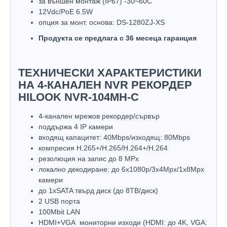
за външен монтаж (IP67) -30~60C
12Vdc/PoE 6.5W
опция за монт. основа: DS-1280ZJ-XS
Продукта се предлага с 36 месеца гаранция
ТЕХНИЧЕСКИ ХАРАКТЕРИСТИКИ
НА 4-КАНАЛЕН NVR РЕКОРДЕР
HILOOK NVR-104MH-C
4-канален мрежов рекордер/сървър
поддържа 4 IP камери
входящ капацитет: 40Mbps/изходящ: 80Mbps
компресия H.265+/H.265/H.264+/H.264
резолюция на запис до 8 MPx
локално декодиране: до 6x1080p/3x4Mpx/1x8Mpx
камери
до 1хSATA твърд диск (до 8ТВ/диск)
2 USB порта
100Mbit LAN
HDMI+VGA мониторни изходи (HDMI: до 4K, VGA: