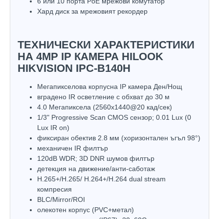
6 или 10 порта PoE мрежови комутатор
Хард диск за мрежовият рекордер
ТЕХНИЧЕСКИ ХАРАКТЕРИСТИКИ
НА 4MP IP КАМЕРА HILOOK
HIKVISION IPC-B140H
Мегапикселова корпусна IP камера Ден/Нощ
вградено IR осветление с обхват до 30 м
4.0 Мегапиксела (2560x1440@20 кад/сек)
1/3" Progressive Scan CMOS сензор; 0.01 Lux (0
Lux IR on)
фиксиран обектив 2.8 мм (хоризонтален ъгъл 98°)
механичен IR филтър
120dB WDR; 3D DNR шумов филтър
детекция на движение/анти-саботаж
H.265+/H.265/ H.264+/H.264 dual stream
компресия
BLC/Mirror/ROI
олекотен корпус (PVC+метал)