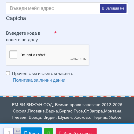
Запиши ме
Captcha
Въведете кода в
полето по-долу
Прочел съм и съм съгласен с
Политика за лични данни
ЕМ БИ ВИЖЪН ООД, Всички права запазени 2012-2026
София,Пловдив,Варна,Бургас,Русе,Ст.Загора,Монтана
Плевен, Враца, Видин, Шумен, Хасково, Перник, Ямбол
Купи
Задай въпрос