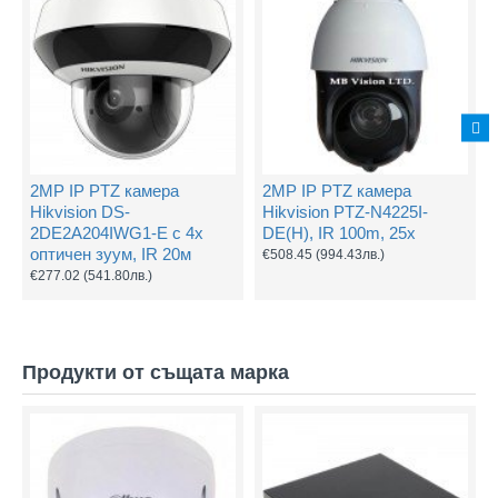
2MP IP PTZ камера
2MP IP PTZ камера
Hikvision DS-
Hikvision PTZ-N4225I-
2DE2A204IWG1-E с 4х
DE(H), IR 100m, 25x
оптичен зуум, IR 20м
€508.45
(994.43лв.)
€277.02
(541.80лв.)
Продукти от същата марка