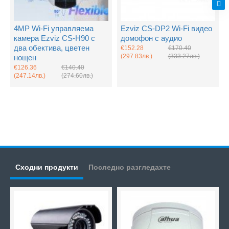
4MP Wi-Fi управляема
Ezviz CS-DP2 Wi-Fi видео
камера Ezviz CS-H90 с
домофон с аудио
два обектива, цветен
€152.28
€170.40
(297.83лв.)
(333.27лв.)
нощен
€126.36
€140.40
(247.14лв.)
(274.60лв.)
Сходни продукти
Последно разгледахте