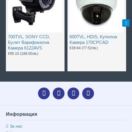
700TVL, SONY CCD,
600TVL, HDIS, Куполна
Булет Варифокална
Камера 170CPCAD
Камера 6122AVS
€39.64
(77.52лв.)
€95.10
(186.00лв.)
Информация
За нас