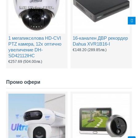
1 мегапикселова HD-CVI
16-канален ДВР рекордер
PTZ камера, 12х оптично
Dahua XVR1B16-I
увеличение DH-
€148.20
(289.85лв.)
SD42112IHC
€257.69
(504.00лв.)
Промо офери