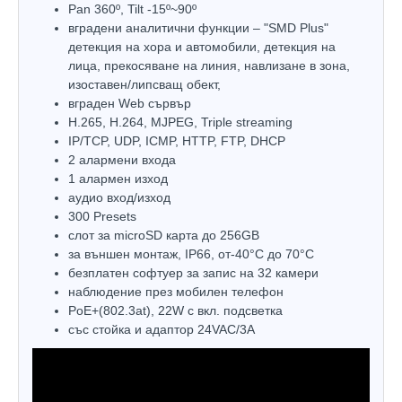
Pan 360º, Tilt -15º~90º
вградени аналитични функции – "SMD Plus"
детекция на хора и автомобили, детекция на
лица, прекосяване на линия, навлизане в зона,
изоставен/липсващ обект,
вграден Web сървър
H.265, H.264, MJPEG, Triple streaming
IP/TCP, UDP, ICMP, HTTP, FTP, DHCP
2 aлармени входа
1 алармен изход
аудио вход/изход
300 Presets
слот за microSD карта до 256GB
за външен монтаж, IP66, от-40°C до 70°C
безплатен софтуер за запис на 32 камери
наблюдение през мобилен телефон
PoE+(802.3at), 22W с вкл. подсветка
със стойка и адаптор 24VAC/3A