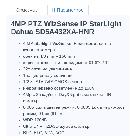
Описание
Параметри
4MP PTZ WizSense IP StarLight
Dahua SD5A432XA-HNR
4 MP Starlilght WizSense IP високоскоростна
куполна камера
обектив 4.9 mm – 156 mm
хоризонтален ъгъл на видимост 61.6°~2.1°
32х оптично увеличение
16x цифрово увеличение
1/2.8" STARVIS CMOS сензор
инфрачервено осветление до 150м
4Mp с 25 кад/сек, Day&Night с механичен IR
филтър
0.005 Lux в цветен режим, 0.0005 Lux в черно-бял
режим, 0 Lux (IR on)
WDR 120dB
Ultra DNR - 2D/3D шумов филтър
BLC, HLC, ATW, AGC