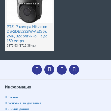
PTZ IP камера Hikvision
DS-2DE5232IW-AE(S6),
2MP, 32x оптично, IR до
150 метра
€875.53
(1712.38лв.)
Информация
За нас
Условия за доставка
Лични данни