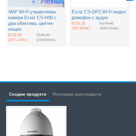
4MP Wi-Fi управляема
Ezviz CS-DP2 Wi-Fi видео
камера Ezviz CS-H90 с
домофон с аудио
два обектива, цветен
€152.28
€170.40
(297.83лв.)
(333.27лв.)
нощен
€126.36
€140.40
(247.14лв.)
(274.60лв.)
Сходни продукти
Последно разгледахте