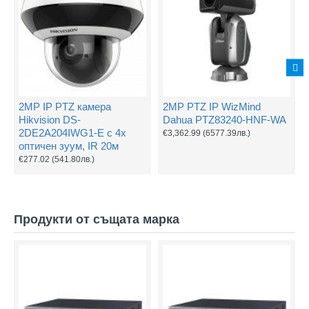
2MP IP PTZ камера
2MP PTZ IP WizMind
Hikvision DS-
Dahua PTZ83240-HNF-WA
2DE2A204IWG1-E с 4х
€3,362.99
(6577.39лв.)
оптичен зуум, IR 20м
€277.02
(541.80лв.)
Продукти от същата марка