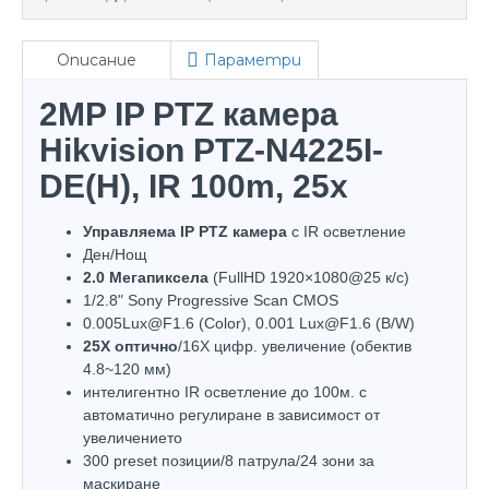
Описание
Параметри
2MP IP PTZ камера
Hikvision PTZ-N4225I-
DE(H), IR 100m, 25x
Управляема IP PTZ камера
с IR осветление
Ден/Нощ
2.0 Mегапиксела
(FullHD 1920×1080@25 к/с)
1/2.8" Sony Progressive Scan CMOS
0.005Lux@F1.6 (Color), 0.001 Lux@F1.6 (B/W)
25X оптично
/16X цифр. увеличение (обектив
4.8~120 мм)
интелигентно IR осветление до 100м. с
автоматично регулиране в зависимост от
увеличението
300 preset позиции/8 патрула/24 зони за
маскиране