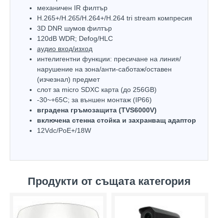
механичен IR филтър
H.265+/H.265/H.264+/H.264 tri stream компресия
3D DNR шумов филтър
120dB WDR; Defog/HLC
аудио вход/изход
интелигентни функции: пресичане на линия/
нарушение на зона/анти-саботаж/оставен
(изчезнал) предмет
слот за micro SDXC карта (до 256GB)
-30~+65С; за външен монтаж (IP66)
вградена гръмозащита (TVS6000V)
включена стенна стойка и захранващ адаптор
12Vdc/PoE+/18W
Продукти от същата категория