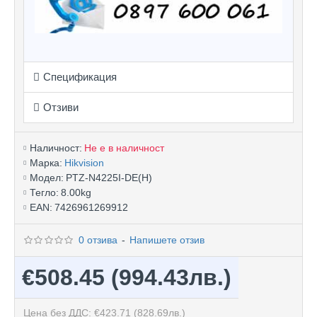
Спецификация
Отзиви
Наличност:
Не е в наличност
Марка:
Hikvision
Модел:
PTZ-N4225I-DE(H)
Тегло:
8.00kg
EAN:
7426961269912
0 отзива
-
Напишете отзив
€508.45
(994.43лв.)
Цена без ДДС: €423.71
(828.69лв.)