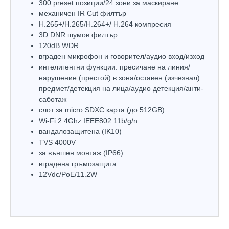
300 preset позиции/24 зони за маскиране
механичен IR Cut филтър
H.265+/H.265/H.264+/ H.264 компресия
3D DNR шумов филтър
120dB WDR
вграден микрофон и говорител/аудио вход/изход
интелигентни функции: пресичане на линия/
нарушение (престой) в зона/оставен (изчезнал)
предмет/детекция на лица/аудио детекция/анти-
саботаж
слот за micro SDXC карта (до 512GB)
Wi-Fi 2.4Ghz IEEE802.11b/g/n
вандалозащитена (IK10)
TVS 4000V
за външен монтаж (IP66)
вградена гръмозащита
12Vdc/PoE/11.2W