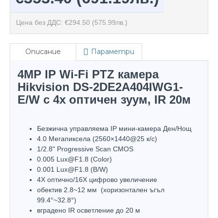
Цена без ДДС: €294.50
(575.99лв.)
Описание
Параметри
4MP IP Wi-Fi PTZ камера
Hikvision DS-2DE2A404IWG1-
E/W с 4х оптичен зуум, IR 20м
Безжична управляема IP мини-камера Ден/Нощ
4.0 Mегапиксела (2560×1440@25 к/с)
1/2.8" Progressive Scan CMOS
0.005 Lux@F1.8 (Color)
0.001 Lux@F1.8 (B/W)
4X оптично/16X цифрово увеличение
обектив 2.8~12 мм (хоризонтален ъгъл
99.4°~32.8°)
вградено IR осветление до 20 м