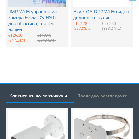
4MP Wi-Fi управляема
Ezviz CS-DP2 Wi-Fi видео
камера Ezviz CS-H90 с
домофон с аудио
два обектива, цветен
€152.28
€170.40
(297.83лв.)
(333.27лв.)
нощен
€126.36
€140.40
(247.14лв.)
(274.60лв.)
Клиенти също поръчаха и...
Последно разгледахте