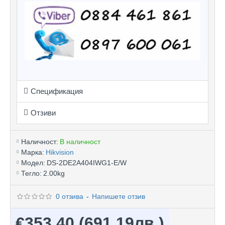
Спецификация
Отзиви
Наличност:
В наличност
Марка:
Hikvision
Модел:
DS-2DE2A404IWG1-E/W
Тегло:
2.00kg
0 отзива
-
Напишете отзив
€353.40
(691.19лв.)