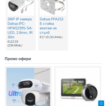
2MP IP камера
Dahua PFA152-
Dahua IPC-
E стойка
HFW2239S-SA-
монтаж на
LED, 2.8mm, IR
стълб
30m
€17.10
(33.44лв.)
€122.03
(238.68лв.)
Промо офери