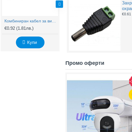
Захр
охра
€0.61
Комбиниран кабел за видеонаблюдение RG59 + 2x0,75mm
BNC Kонектор с Винт
€0.92
(1.81лв.)
€0.61
(1.20лв.)
€
Купи
Купи
Промо оферти
-