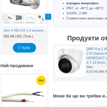
вграден микрофон
IP67, oт -40°С до +60°С
12VDC, 2.4W
Съвместими аксесоари з
Gen II HD-CVI 1.4 мегапикселова водоустойчива камера Dahua HAC-HFW2220R-Z
5MP камера Dahua HAC-HFW1500R-Z-IRE6, 2.7-12mm VF обектив, IR 60м
€82.68
(161.71лв.)
€102.60
(200.66лв.)
Продукти о
Купи
Купи
2MP 4-в-1 H
CVI Dahua 
HDW2241T-Z
2.7-13.5mm,
Най-продавани
60m
€137.94
(269.7
Hot
Hot
Може би ще ви трябва и..