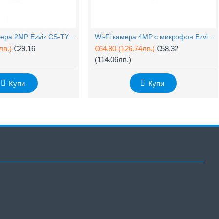
PTZ Wi-Fi камера 2MP Ezviz CS-TY1 с микрофон
Wi-Fi камера 4MP с микрофон Ezviz CS-H3c
лв.)
€29.16
€64.80
(126.74лв.)
€58.32
(114.06лв.)
Купи
Купи