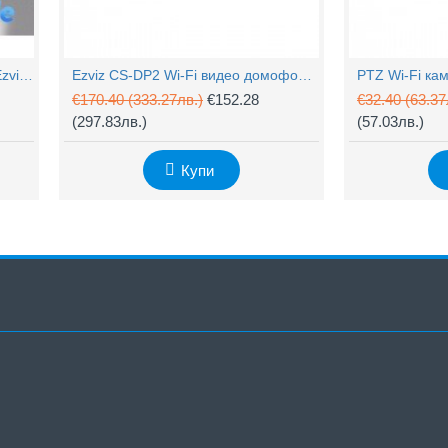
4MP Wi-Fi управляема камера Ezviz CS-H90 с два обектива, цветен нощен
Ezviz CS-DP2 Wi-Fi видео домофон с аудио
€170.40
(333.27лв.)
€152.28
€32.40
(63.37
(297.83лв.)
(57.03лв.)
Купи