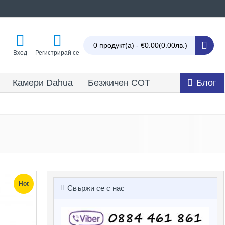
0 продукт(а) - €0.00
(0.00лв.)
Вход
Регистрирай се
Камери Dahua
Безжичен СОТ
Блог
Hot
Свържи се с нас