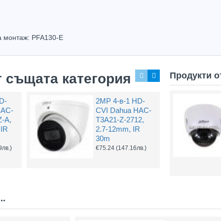
а монтаж: PFA130-E
Продукти о
т същата категория
D-
2MP 4-в-1 HD-
HAC-
CVI Dahua HAC-
-A,
T3A21-Z-2712,
 IR
2.7-12mm, IR
30m
9лв.)
€75.24
(147.16лв.)
Hot
Hot
..