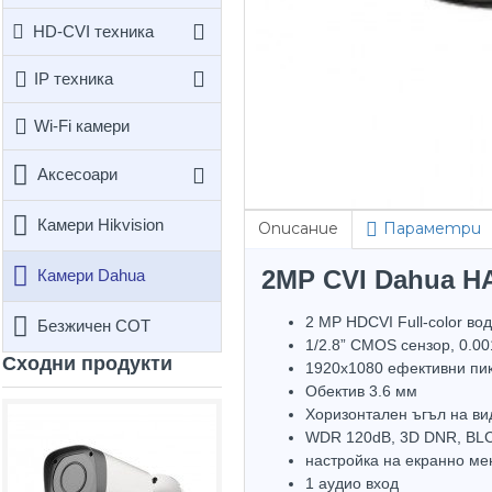
HD-CVI техника
IP техника
Wi-Fi камери
Аксесоари
Камери Hikvision
Описание
Параметри
2MP CVI Dahua HA
Камери Dahua
2 MP HDCVI Full-color во
Безжичен СОТ
1/2.8” CMOS сензор, 0.00
Сходни продукти
1920х1080 ефективни пик
Обектив 3.6 мм
Хоризонтален ъгъл на ви
Hot
WDR 120dB, 3D DNR, BLC
настройка на екранно ме
1 аудио вход