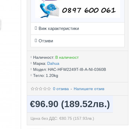
Виж характеристики
Отзиви
Наличност:
В наличност
Марка:
Dahua
Модел:
HAC-HFW2249T-I8-A-NI-0360B
Тегло:
1.20kg
0 отзива
-
Напишете отзив
€96.90
(189.52лв.)
Цена без ДДС: €80.75
(157.93лв.)