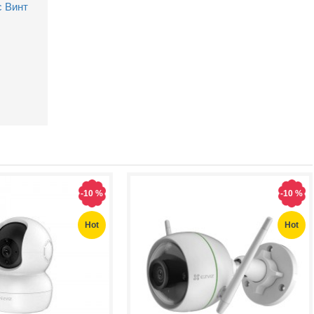
с Винт
Захранващ конектор за охранителни камери - женски
UTP Cat5e 24AWG CU меден
(1.32лв.)
€0.55
(1.08лв.)
Купи
Купи
-10 %
-10 %
Hot
Hot