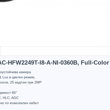
C-HFW2249T-I8-A-NI-0360B, Full-Color
доустойчива камера
1 Lux в цветен режим,
села, 25 кад/сек при 2MP
димост 86°
, HLC, AGC
ню по коаксиален кабел