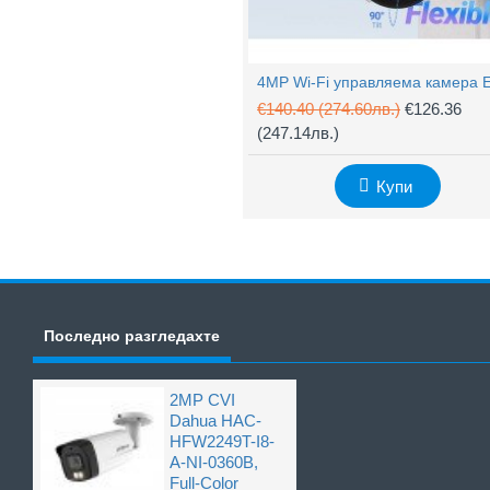
€140.40
(274.60лв.)
€126.36
(247.14лв.)
Купи
Последно разгледахте
2MP CVI
Dahua HAC-
HFW2249T-I8-
A-NI-0360B,
Full-Color