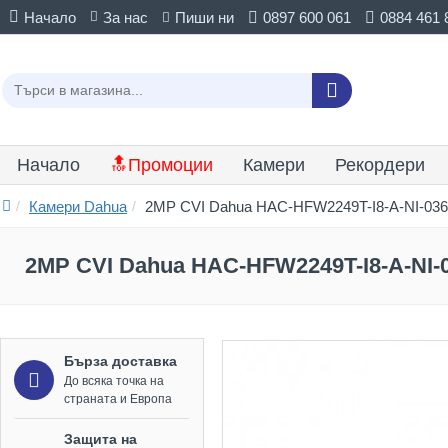
Начало
За нас
Пиши ни
0897 600 061
0884 461 
Начало
🔝Промоции
Камери
Рекордери
Камери Dahua
2MP CVI Dahua HAC-HFW2249T-I8-A-NI-0360B
2MP CVI Dahua HAC-HFW2249T-I8-A-NI-03
Бърза доставка
До всяка точка на
страната и Европа
Защита на