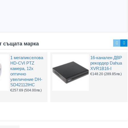
т същата марка
1 мегапикселова
16-канален ДВР
2MP Dahua
2MP Dahua
HD-CVI PTZ
рекордер Dahua
HAC-
HAC-
камера, 12х
XVR1B16-I
HFW1200CL-IL-
HFW1200RL-IL-
оптично
€148.20
(289.85лв.)
A-0360, 3.6mm
A-0280B, 2.8mm
увеличение DH-
обектив, IR 20m
обектив, IR 30m
SD42112IHC
€43.32
(84.73лв.)
€31.92
(62.43лв.)
€257.69
(504.00лв.)
Hot
Hot