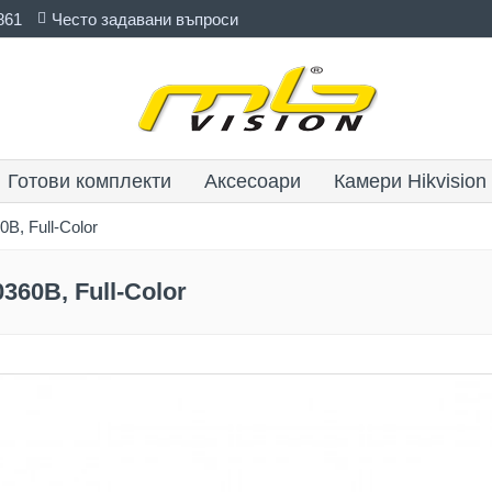
861
Често задавани въпроси
Готови комплекти
Аксесоари
Камери Hikvision
, Full-Color
60B, Full-Color