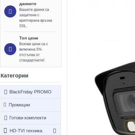
данните
Вашите данни са
защитени с
криптирана връзка
SSL.
Топ цени
Всички цени са с
включена 5%
отстъпка от
стандартните!
Категории
BlackFriday PROMO
Промоции
Готови комплекти
HD-TVI техника