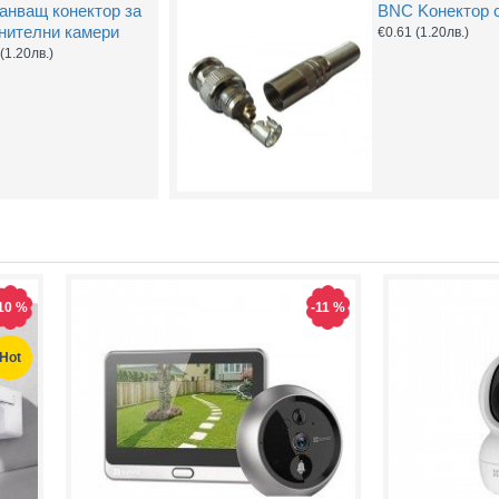
анващ конектор за
BNC Kонектор 
нителни камери
€0.61
(1.20лв.)
(1.20лв.)
Захранващ конектор за охранителни камери
FTP кабел Cat5 за пренос на видеосигнал и захранване по усукана двойка
0.61
(1.20лв.)
€0.58
(1.14лв.)
€0.67
Купи
Купи
10 %
-11 %
Hot