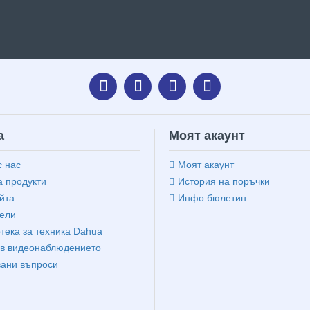
а
Моят акаунт
с нас
Моят акаунт
 продукти
История на поръчки
йта
Инфо бюлетин
ели
тека за техника Dahua
в видеонаблюдението
вани въпроси