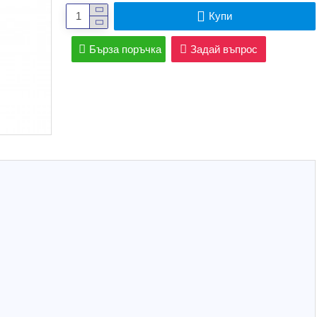
Купи
Бърза поръчка
Задай въпрос