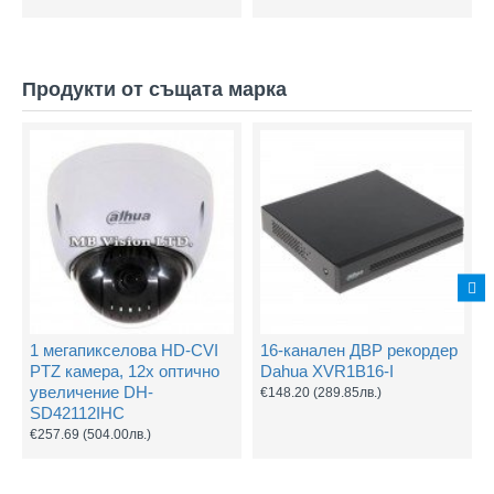
Продукти от същата марка
1 мегапикселова HD-CVI
16-канален ДВР рекордер
PTZ камера, 12х оптично
Dahua XVR1B16-I
увеличение DH-
€148.20
(289.85лв.)
SD42112IHC
€257.69
(504.00лв.)