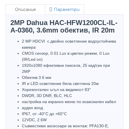
Описание
Параметри
2MP Dahua HAC-HFW1200CL-IL-
A-0360, 3.6mm обектив, IR 20m
2 MP HDCVI с двойно осветление водоустойчива
камера
CMOS сензор, 0.01 Lux в цветен режим, 0 Lux
(IR/Led on)
1920х1080 ефективни пиксела, 25 кад/сек при
2MP
Обектив 3.6 мм
IR и LED осветление бяла светлина 20м
Хоризонтален ъгъл на видимост 83°
DWDR, 3D DNR, BLC, HLC
настройка на екранно меню по коаксиален кабел
аудио вход
IP67, oт -40°С до +60°С
12VDC, 2.6W
Съвместими аксесоари за монтаж: PFA130-E,