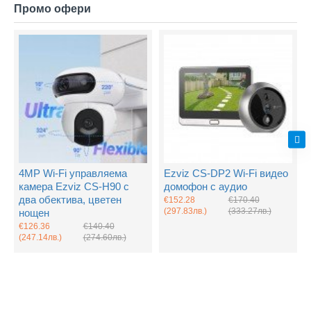
Промо офери
4MP Wi-Fi управляема
Ezviz CS-DP2 Wi-Fi видео
камера Ezviz CS-H90 с
домофон с аудио
два обектива, цветен
€152.28
€170.40
(297.83лв.)
(333.27лв.)
нощен
€126.36
€140.40
(247.14лв.)
(274.60лв.)