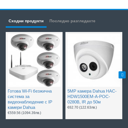
Сходни продукти
Последно разгледахте
Готова Wi-Fi безжична
5MP камера Dahua HAC-
система за
HDW1500EM-A-POC-
видеонаблюдение с IP
0280B, IR до 50м
камери Dahua
€62.70
(122.63лв.)
€559.56
(1094.39лв.)