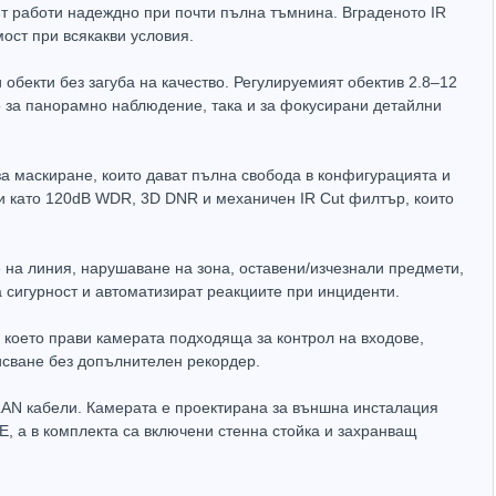
лът работи надеждно при почти пълна тъмнина. Вграденото IR
ост при всякакви условия.
бекти без загуба на качество. Регулируемият обектив 2.8–12
о за панорамно наблюдение, така и за фокусирани детайлни
Захранващ конектор за охранителни камери - женски
UTP Cat5e 24AWG CU меден
(1.32лв.)
€0.55
(1.08лв.)
а маскиране, които дават пълна свобода в конфигурацията и
и като 120dB WDR, 3D DNR и механичен IR Cut филтър, които
Купи
Купи
е на линия, нарушаване на зона, оставени/изчезнали предмети,
а сигурност и автоматизират реакциите при инциденти.
което прави камерата подходяща за контрол на входове,
исване без допълнителен рекордер.
 LAN кабели. Камерата е проектирана за външна инсталация
, а в комплекта са включени стенна стойка и захранващ