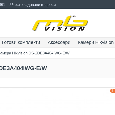
861
Често задавани въпроси
Готови комплекти
Аксесоари
Камери Hikvision
 камера Hikvision DS-2DE3A404IWG-E/W
-2DE3A404IWG-E/W