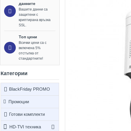
данните
Вашите данни са
защитени с
криптирана връзка
SSL.
Топ цени
Всички цени са с
включена 5%
отстъпка от
стандартните!
Категории
BlackFriday PROMO
Промоции
Готови комплекти
HD-TVI техника