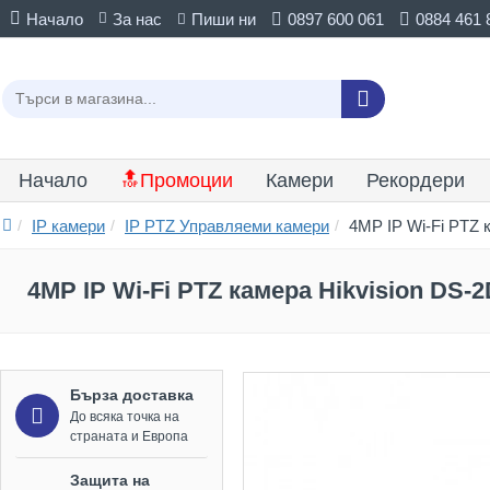
Начало
За нас
Пиши ни
0897 600 061
0884 461 
Начало
🔝Промоции
Камери
Рекордери
IP камери
IP PTZ Управляеми камери
4MP IP Wi-Fi PTZ
4MP IP Wi-Fi PTZ камера Hikvision DS
Бърза доставка
До всяка точка на
страната и Европа
Защита на