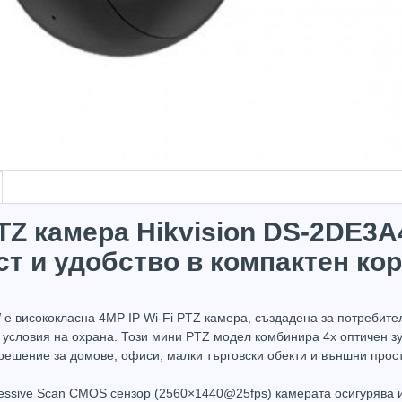
PTZ камера Hikvision DS-2DE3
т и удобство в компактен ко
е висококласна 4MP IP Wi-Fi PTZ камера, създадена за потребител
условия на охрана. Този мини PTZ модел комбинира 4х оптичен зу
Hot
Hot
ешение за домове, офиси, малки търговски обекти и външни простр
essive Scan CMOS сензор (2560×1440@25fps) камерата осигурява и