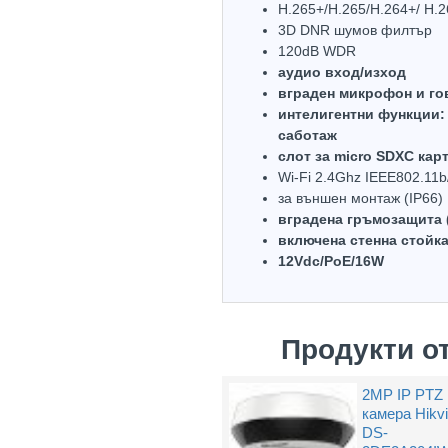
H.265+/H.265/H.264+/ H.
3D DNR шумов филтър
120dB WDR
аудио вход/изход
вграден микрофон и го
интелигентни функции: 
саботаж
слот за micro SDXC кар
Wi-Fi 2.4Ghz IEEE802.11b
за външен монтаж (IP66)
вградена гръмозащита 
включена стенна стойк
12Vdc/PoE/16W
Продукти о
2MP IP PTZ
камера Hikvi
DS-