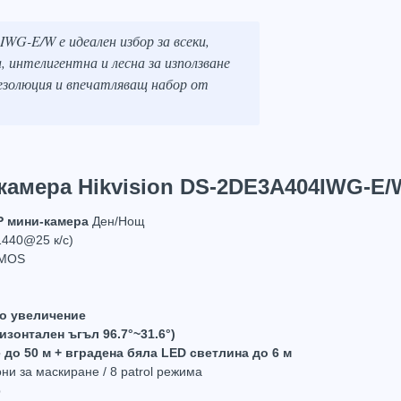
WG-E/W е идеален избор за всеки,
 интелигентна и лесна за използване
резолюция и впечатляващ набор от
 камера Hikvision DS-2DE3A404IWG-E/W
P мини-камера
Ден/Нощ
440@25 к/с)
CMOS
о увеличение
изонтален ъгъл 96.7°~31.6°)
 до 50 м + вградена бяла LED светлина до 6 м
они за маскиране / 8 patrol режима
р