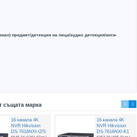
знал) предмет/детекция на лица/аудио детекция/анти-
т същата марка
16 канала 4K
16 канала 4K
2MP PTZ IP
2MP PTZ
NVR Hikvision
NVR Hikvision
WizMind Dahua
WizSense IP
DS-7616NXI-I2/S
DS-7616NXI-K1
PTZ83240-HNF-
StarLight Dahua