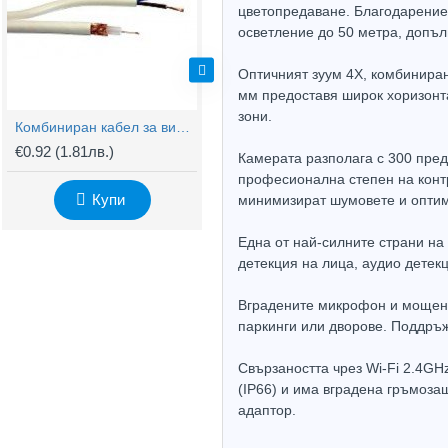
цветопредаване. Благодарение 
осветление до 50 метра, допъл
Оптичният зуум 4X, комбиниран
мм предоставя широк хоризонта
зони.
Комбиниран кабел за видеонаблюдение RG59 + 2x0,75mm
BNC Kонектор с Винт
€0.92
(1.81лв.)
€0.61
(1.20лв.)
€
Камерата разполага с 300 пред
професионална степен на контр
Купи
Купи
минимизират шумовете и оптим
Една от най-силните страни на
детекция на лица, аудио детек
Вградените микрофон и мощен 2
паркинги или дворове. Поддръ
Свързаността чрез Wi-Fi 2.4GH
(IP66) и има вградена гръмоза
адаптор.