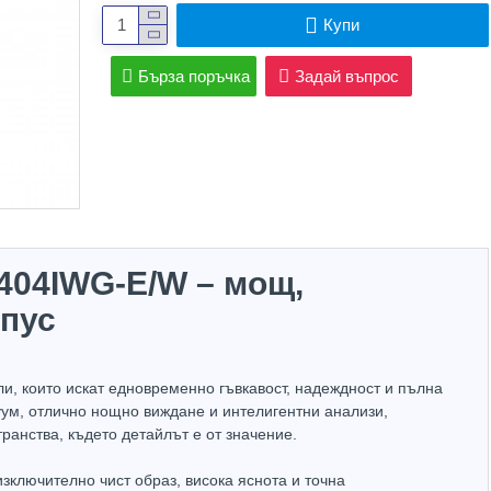
Купи
Бърза поръчка
Задай въпрос
A404IWG-E/W – мощ,
рпус
и, които искат едновременно гъвкавост, надеждност и пълна
ум, отлично нощно виждане и интелигентни анализи,
Hot
Hot
анства, където детайлът е от значение.
зключително чист образ, висока яснота и точна