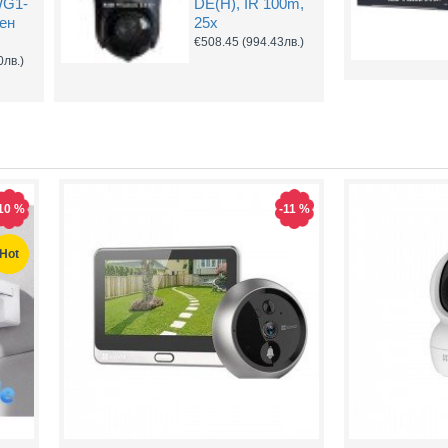
WG1-
DE(H), IR 100m,
чен
25x
€508.45
(994.43лв.)
0лв.)
10 %
-11 %
Hot