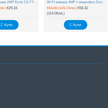
PTZ Wi-Fi камера 2MP Ezviz CS-TY1 с микрофон
Wi-Fi камера 4MP с микрофон Ezviz CS-H3c
лв.)
€29.16
€64.80
(126.74лв.)
€58.32
(114.06лв.)
Купи
Купи