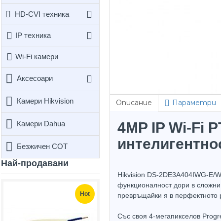
HD-CVI техника
IP техника
Wi-Fi камери
Аксесоари
Камери Hikvision
Описание
Параметри
4MP IP Wi-Fi 
Камери Dahua
интелигентнос
Безжичен СОТ
Най-продавани
Hikvision DS-2DE3A404IWG-E/W 
функционалност дори в сложни 
Hot
Hot
превръщайки я в перфектното р
Със своя 4-мегапикселов Progr