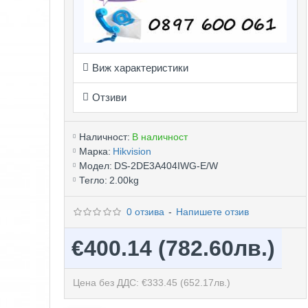
Виж характеристики
Отзиви
Наличност:
В наличност
Марка:
Hikvision
Модел:
DS-2DE3A404IWG-E/W
Тегло:
2.00kg
0 отзива
-
Напишете отзив
€400.14
(782.60лв.)
Цена без ДДС: €333.45
(652.17лв.)