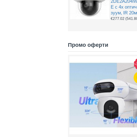
2DE2A204I
E с 4х опти
зуум, IR 20м
€277.02
(541.8
Промо оферти
-