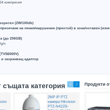
264 компресия
ворител (2W/100db)
пресичане на линия/нарушение (престой) в зона/оставен (изче
та (до 256GB)
/g/n
(TVS6000V)
а и захранващ адаптор
Продукти о
т същата категория
2MP IP PTZ
sion
камера Hikvision
PTZ-N4225I-