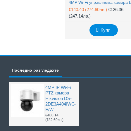
€140.40
(274.60лв.)
€126.36
(247.14лв.)
Купи
Последно разгледахте
4MP IP Wi-Fi
PTZ камера
Hikvision DS-
2DE3A404IWG-
E/W
€400.14
(782.60лв.)