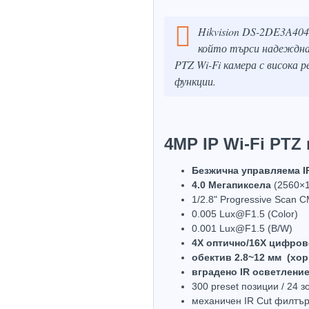
Hikvision DS-2DE3A404I
който търси надеждна,
PTZ Wi-Fi камера с висока 
функции.
4MP IP Wi-Fi PTZ
Безжична управляема I
4.0 Mегапиксела
(2560×1
1/2.8" Progressive Scan 
0.005 Lux@F1.5 (Color)
0.001 Lux@F1.5 (B/W)
4X оптично/16X цифров
обектив 2.8~12 мм (хор
вградено IR осветление
300 preset позиции / 24 з
механичен IR Cut филтъ