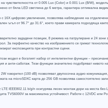
на чувствителността от 0.005 Lux (Color) и 0.001 Lux (B/W), моде
нено от бяла LED светлина до 6 метра, гарантира оптимална видим
 с 16X цифрово увеличение, позволява наблюдение на отдалечени о
лен ъгъл от 96.7° до 31.6°, което прави камерата подходяща какт
Захранващ конектор за охранителни камери
FTP кабел Cat5 за пренос на видеосигнал и захранване по усукана двойка
0.61
(1.20лв.)
€0.58
(1.14лв.)
€0.67
варително зададени позиции, 8 режима на патрулиране и 24 зони з
ол. За перфектно качество на изображението се грижат технологи
Купи
Купи
изират експозицията при контрастни сцени.
 този модел е богатият набор от интелигентни функции – пресичан
ция и анти-саботаж. Тези функции значително подобряват нивото н
W говорител (100 dB) позволяват двупосочна аудио комуникация, 
жката на microSDXC карта до 256 GB позволява самостоятелно зап
z LTE IEEE802.11 b/g/n осигурява лесен монтаж дори на места без
щита TVS6000V за максимална устойчивост. Работи с 12VDC или PoE