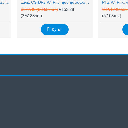
4MP Wi-Fi управляема камера Ezviz CS-H90 с два обектива, цветен нощен
Ezviz CS-DP2 Wi-Fi видео домофон с аудио
€170.40
(333.27лв.)
€152.28
€32.40
(63.37
(297.83лв.)
(57.03лв.)
Купи