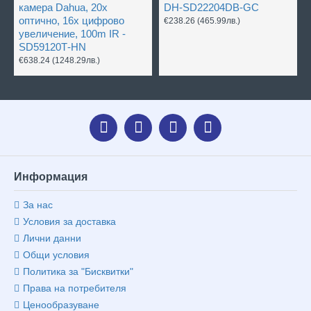
камера Dahua, 20х
DH-SD22204DB-GC
оптично, 16x цифрово
€238.26
(465.99лв.)
увеличение, 100m IR -
SD59120Т-HN
€638.24
(1248.29лв.)
Информация
За нас
Условия за доставка
Лични данни
Общи условия
Политика за "Бисквитки"
Права на потребителя
Ценообразуване