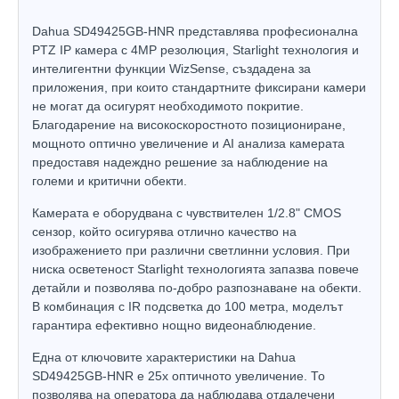
Dahua SD49425GB-HNR представлява професионална
PTZ IP камера с 4MP резолюция, Starlight технология и
интелигентни функции WizSense, създадена за
приложения, при които стандартните фиксирани камери
не могат да осигурят необходимото покритие.
Благодарение на високоскоростното позициониране,
мощното оптично увеличение и AI анализа камерата
предоставя надеждно решение за наблюдение на
големи и критични обекти.
Камерата е оборудвана с чувствителен 1/2.8" CMOS
сензор, който осигурява отлично качество на
изображението при различни светлинни условия. При
ниска осветеност Starlight технологията запазва повече
детайли и позволява по-добро разпознаване на обекти.
В комбинация с IR подсветка до 100 метра, моделът
гарантира ефективно нощно видеонаблюдение.
Една от ключовите характеристики на Dahua
SD49425GB-HNR е 25x оптичното увеличение. То
позволява на оператора да наблюдава отдалечени