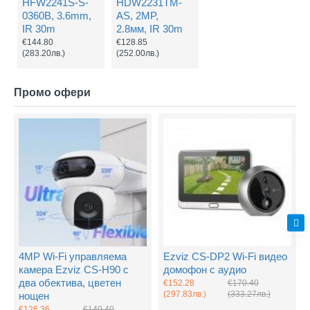
HFW2241S-S-
HDW2231TM-
0360B, 3.6mm,
AS, 2MP,
IR 30m
2.8мм, IR 30m
€144.80
€128.85
(283.20лв.)
(252.00лв.)
Промо офери
4MP Wi-Fi управляема
Ezviz CS-DP2 Wi-Fi видео
камера Ezviz CS-H90 с
домофон с аудио
два обектива, цветен
€152.28
€170.40
(297.83лв.)
(333.27лв.)
нощен
€126.36
€140.40