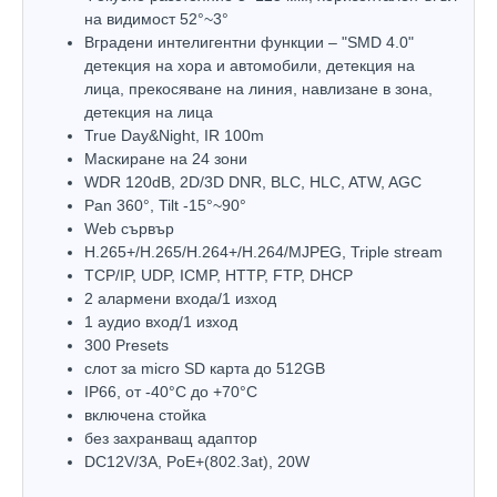
на видимост 52°~3°
Вградени интелигентни функции – "SMD 4.0"
детекция на хора и автомобили, детекция на
лица, прекосяване на линия, навлизане в зона,
детекция на лица
True Day&Night, IR 100m
Маскиране на 24 зони
WDR 120dB, 2D/3D DNR, BLC, HLC, ATW, AGC
Pan 360°, Tilt -15°~90°
Web сървър
H.265+/H.265/H.264+/H.264/MJPEG, Triple stream
TCP/IP, UDP, ICMP, HTTP, FTP, DHCP
2 aлармени входа/1 изход
1 аудио вход/1 изход
300 Presets
слот за micro SD карта до 512GB
IP66, от -40°С до +70°С
включена стойка
без захранващ адаптор
DC12V/3A, PoE+(802.3at), 20W