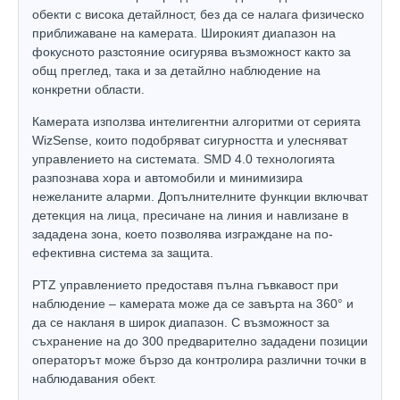
обекти с висока детайлност, без да се налага физическо
приближаване на камерата. Широкият диапазон на
фокусното разстояние осигурява възможност както за
общ преглед, така и за детайлно наблюдение на
конкретни области.
Камерата използва интелигентни алгоритми от серията
WizSense, които подобряват сигурността и улесняват
управлението на системата. SMD 4.0 технологията
разпознава хора и автомобили и минимизира
нежеланите аларми. Допълнителните функции включват
детекция на лица, пресичане на линия и навлизане в
зададена зона, което позволява изграждане на по-
ефективна система за защита.
PTZ управлението предоставя пълна гъвкавост при
наблюдение – камерата може да се завърта на 360° и
да се накланя в широк диапазон. С възможност за
съхранение на до 300 предварително зададени позиции
операторът може бързо да контролира различни точки в
наблюдавания обект.