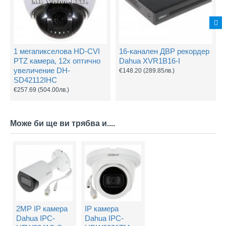
1 мегапикселова HD-CVI
16-канален ДВР рекордер
PTZ камера, 12х оптично
Dahua XVR1B16-I
увеличение DH-
€148.20
(289.85лв.)
SD42112IHC
€257.69
(504.00лв.)
Може би ще ви трябва и....
2MP IP камера
IP камера
Dahua IPC-
Dahua IPC-