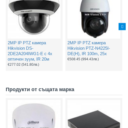
2MP IP PTZ камера
2MP IP PTZ камера
Hikvision DS-
Hikvision PTZ-N4225I-
2DE2A204IWG1-E с 4х
DE(H), IR 100m, 25x
оптичен зуум, IR 20м
€508.45
(994.43лв.)
€277.02
(541.80лв.)
Продукти от същата марка