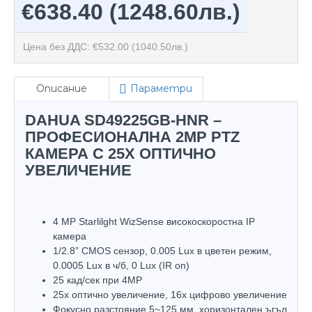
€638.40
(1248.60лв.)
Цена без ДДС: €532.00
(1040.50лв.)
Описание
Параметри
DAHUA SD49225GB-HNR –
ПРОФЕСИОНАЛНА 2MP PTZ
КАМЕРА С 25X ОПТИЧНО
УВЕЛИЧЕНИЕ
4 MP Starlilght WizSense високоскоростна IP
камера
1/2.8” CMOS сензор, 0.005 Lux в цветен режим,
0.0005 Lux в ч/б, 0 Lux (IR on)
25 кад/сек при 4MP
25х оптично увеличение, 16x цифрово увеличение
Фокусно разстояние 5~125 мм, хоризонтален ъгъл