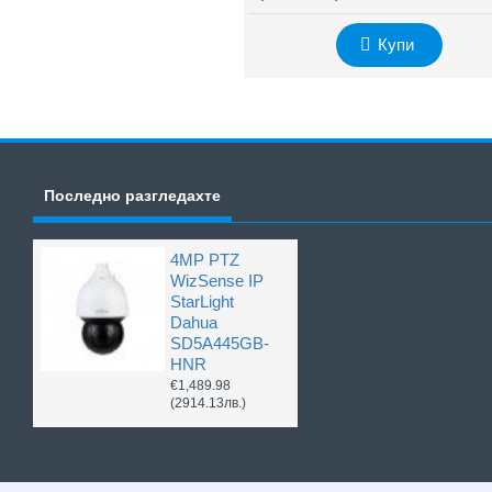
Купи
Последно разгледахте
4MP PTZ
WizSense IP
StarLight
Dahua
SD5A445GB-
HNR
€1,489.98
(2914.13лв.)