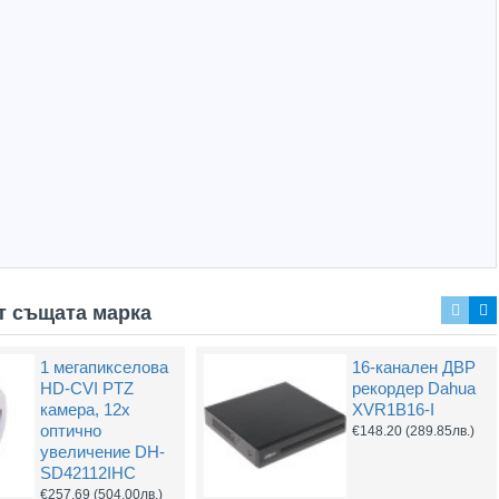
Захранващ конектор за охранителни камери - женски
UTP Cat5e 24AWG CU меден
(1.32лв.)
€0.55
(1.08лв.)
Купи
Купи
т същата марка
1 мегапикселова
16-канален ДВР
2MP PTZ IP
2MP PTZ
HD-CVI PTZ
рекордер Dahua
WizMind Dahua
WizSense IP
камера, 12х
XVR1B16-I
PTZ83240-HNF-
StarLight Dahua
оптично
€148.20
(289.85лв.)
WA
SD5A232GB-
увеличение DH-
HNR
€3,362.99
SD42112IHC
(6577.39лв.)
€1,119.47
€257.69
(504.00лв.)
(2189.49лв.)