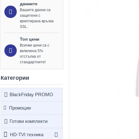
данните
Вашите данни са
защитени с
криптирана връзка
SSL.
Топ цени
Всички цени са с
включена 5%
отстъпка от
стандартните!
Категории
BlackFriday PROMO
Промоции
Готови комплекти
HD-TVI техника