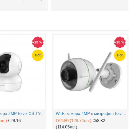
-10 %
-10 %
Hot
Hot
PTZ Wi-Fi камера 2MP Ezviz CS-TY1 с микрофон
Wi-Fi камера 4MP с микрофон Ezviz CS-H3c
лв.)
€29.16
€64.80
(126.74лв.)
€58.32
(114.06лв.)