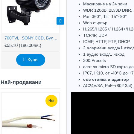
Маскиране на 24 зони
WDR 120dB, 2D/3D DNR, 
Pan 360°, Tilt -15°~90°
Web сървър
H.265/H.265+/ H.264+/H.2
TCP/IP, UDP,
700TVL, SONY CCD, Булет Варифокална Камера 6122AVS
600TVL, HDIS, Куполна Камера 170CPCAD
ICMP, HTTP, FTP, DHCP
€95.10
(186.00лв.)
€39.64
(77.52лв.)
€
2 aлармени входа/1 изхо
1 аудио вход/1 изход
Купи
Купи
300 Presets
слот за micro SD карта д
IP67, IK10, от -40°С до +
със стойка и адаптор
Най-продавани
AC24V/3A, PoE+(802.3at)
Hot
Hot