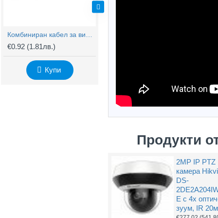
Комбиниран кабел за видеонаблюдение RG59 + 2x0,75mm
BNC Kонектор с Винт
€0.92
(1.81лв.)
€0.61
(1.20лв.)
€
Купи
Купи
Продукти о
2MP IP PTZ
камера Hikvi
DS-
2DE2A204I
E с 4х опти
зуум, IR 20м
€277.02
(541.8