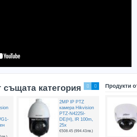
Захранващ конектор за охранителни камери
FTP кабел Cat5 за пренос на видеосигнал и захранване по усукана двойка
0.61
(1.20лв.)
€0.58
(1.14лв.)
€0.67
Купи
Купи
Продукти о
т същата категория
2MP IP PTZ
sion
камера Hikvision
PTZ-N4225I-
WG1-
DE(H), IR 100m,
чен
25x
€508.45
(994.43лв.)
0лв.)