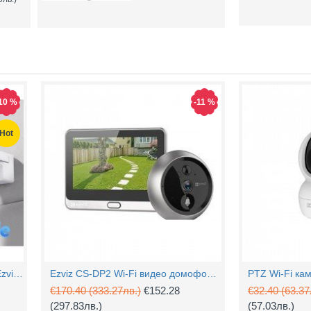
10 %
-11 %
Hot
4MP Wi-Fi управляема камера Ezviz CS-H90 с два обектива, цветен нощен
Ezviz CS-DP2 Wi-Fi видео домофон с аудио
€170.40
(333.27лв.)
€152.28
€32.40
(63.37
(297.83лв.)
(57.03лв.)