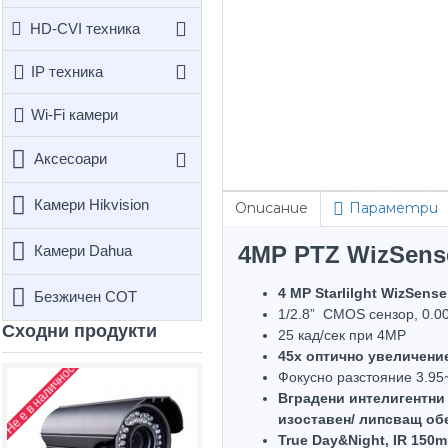
HD-CVI техника
IP техника
Wi-Fi камери
Аксесоари
Камери Hikvision
Описание
Параметри
4MP PTZ WizSens
Камери Dahua
4 MP Starlilght WizSense
Безжичен СОТ
1/2.8” CMOS сензор, 0.005
Сходни продукти
25 кад/сек при 4MP
45х оптично увеличени
Не е в наличност
Не е в наличност
Не е 
Фокусно разстояние 3.95
Вградени интелигентни 
изоставен/ липсващ об
True Day&Night, IR 150m