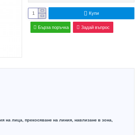
Купи
Бърза поръчка
Задай въпрос
Hot
я на лица, прекосяване на линия, навлизане в зона,