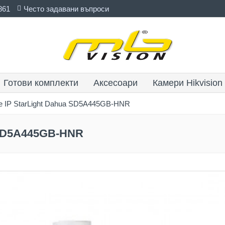
861
Често задавани въпроси
Готови комплекти
Аксесоари
Камери Hikvision
 IP StarLight Dahua SD5A445GB-HNR
 SD5A445GB-HNR