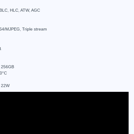
BLC, HLC, ATW, AGC
64/MJPEG, Triple stream
PTZ 1.3 MP IP куполна камера Dahua, 20х оптично, 16x цифрово увеличение, 100m IR - SD59120Т-HN
PTZ CVI камера Dahua DH-SD22204DB-GC
638.24
(1248.29лв.)
€238.26
(465.99лв.)
€303.
д
Купи
Купи
о 256GB
70°С
, 22W
Hot
Hot