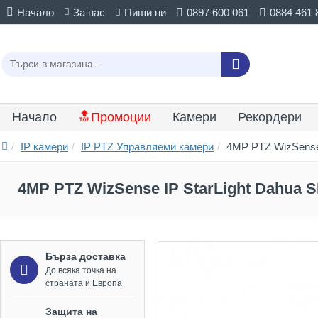
Начало
За нас
Пиши ни
0897 600 061
0884 461 
Начало
🔝Промоции
Камери
Рекордери
IP камери
IP PTZ Управляеми камери
4MP PTZ WizSense
4MP PTZ WizSense IP StarLight Dahua
Бърза доставка
До всяка точка на
страната и Европа
Защита на