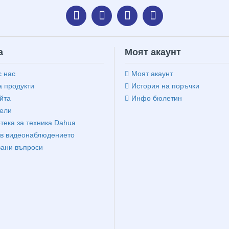
а
Моят акаунт
с нас
Моят акаунт
 продукти
История на поръчки
йта
Инфо бюлетин
ели
тека за техника Dahua
в видеонаблюдението
вани въпроси