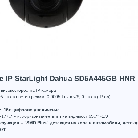
e IP StarLight Dahua SD5A445GB-HNR
високоскоростна IP камера
 Lux в цветен режим, 0.0005 Lux в ч/б, 0 Lux в (IR on)
е, 16x цифрово увеличение
в наличност
~177.7 мм, хоризонтален ъгъл на видимост 65.7°~1.9°
Hot
Hot
функции – "SMD Plus" детекция на хора и автомобили, детекци
ект