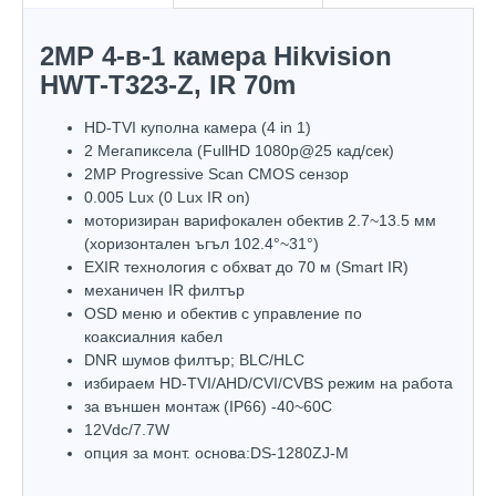
2MP 4-в-1 камера Hikvision
HWT-T323-Z, IR 70m
HD-TVI куполна камера (4 in 1)
2 Мегапиксела (FullHD 1080p@25 кад/сек)
2MP Progressive Scan CMOS сензор
0.005 Lux (0 Lux IR on)
моторизиран варифокален обектив 2.7~13.5 мм
(хоризонтален ъгъл 102.4°~31°)
EXIR технология с обхват до 70 м (Smart IR)
механичен IR филтър
OSD меню и обектив с управление по
коаксиалния кабел
DNR шумов филтър; BLC/HLC
избираем HD-TVI/AHD/CVI/CVBS режим на работа
за външен монтаж (IP66) -40~60C
12Vdc/7.7W
опция за монт. основа:DS-1280ZJ-М