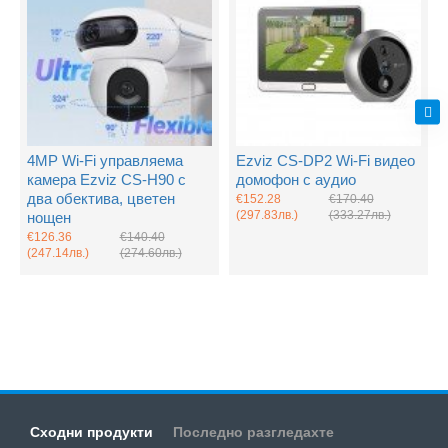
4MP Wi-Fi управляема
Ezviz CS-DP2 Wi-Fi видео
камера Ezviz CS-H90 с
домофон с аудио
два обектива, цветен
€152.28
€170.40
(297.83лв.)
(333.27лв.)
нощен
€126.36
€140.40
(247.14лв.)
(274.60лв.)
Сходни продукти
Последно разгледахте