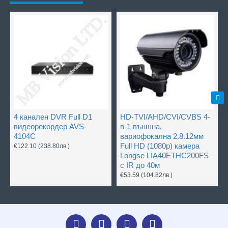
4 канален DVR Full D1
HD-TVI/AHD/CVI/CVBS 4-
видеорекордер AVS-
в-1 външна,
4104C
вариофокална 2.8.12мм
Full HD (1080p) камера
€122.10
(238.80лв.)
Longse LIA40ETHC200FS
с IR до 40м
€53.59
(104.82лв.)