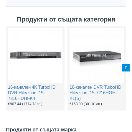
Продукти от същата категория
16-канален 4K TurboHD
16-канален DVR TurboHD
DVR Hikvision DS-
Hikvision DS-7216HGHI-
7316HUHI-K4
K1(S)
€907.44
(1774.78лв.)
€153.90
(301.01лв.)
Продукти от същата марка