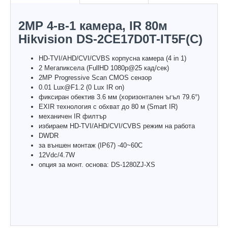
2MP 4-в-1 камера, IR 80м
Hikvision DS-2CE17D0T-IT5F(C)
HD-TVI/AHD/CVI/CVBS корпусна камера (4 in 1)
2 Мегапиксела (FullHD 1080p@25 кад/сек)
2MP Progressive Scan CMOS сензор
0.01 Lux@F1.2 (0 Lux IR on)
фиксиран обектив 3.6 мм (хоризонтален ъгъл 79.6°)
EXIR технология с обхват до 80 м (Smart IR)
механичен IR филтър
избираем HD-TVI/AHD/CVI/CVBS режим на работа
DWDR
за външен монтаж (IP67) -40~60C
12Vdc/4.7W
опция за монт. основа: DS-1280ZJ-XS