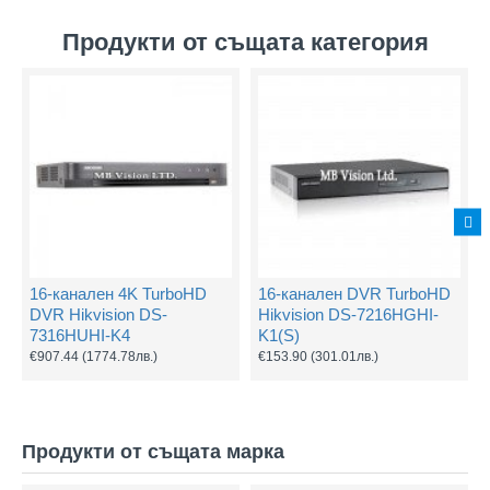
Продукти от същата категория
16-канален 4K TurboHD
16-канален DVR TurboHD
DVR Hikvision DS-
Hikvision DS-7216HGHI-
7316HUHI-K4
K1(S)
€907.44
(1774.78лв.)
€153.90
(301.01лв.)
Продукти от същата марка