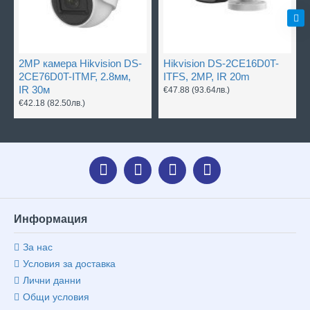
2MP камера Hikvision DS-
Hikvision DS-2CE16D0T-
2CE76D0T-ITMF, 2.8мм,
ITFS, 2MP, IR 20m
IR 30м
€47.88
(93.64лв.)
€42.18
(82.50лв.)
Информация
За нас
Условия за доставка
Лични данни
Общи условия