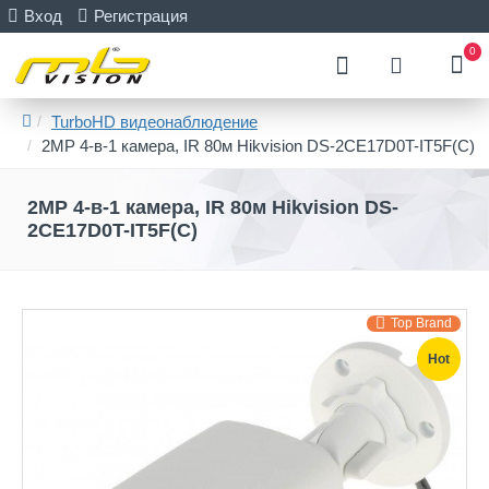
Вход
Регистрация
0
TurboHD видеонаблюдение
2MP 4-в-1 камера, IR 80м Hikvision DS-2CE17D0T-IT5F(C)
2MP 4-в-1 камера, IR 80м Hikvision DS-
2CE17D0T-IT5F(C)
Top Brand
Hot