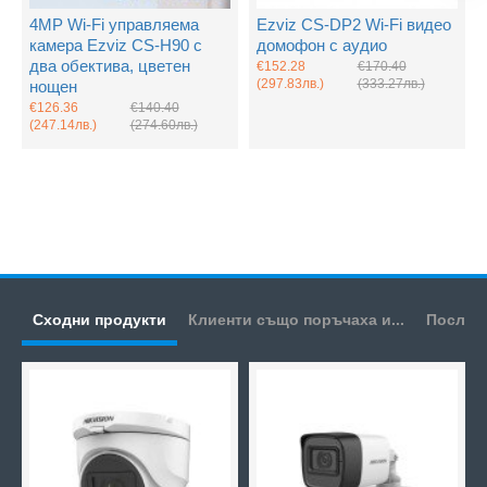
4MP Wi-Fi управляема
Ezviz CS-DP2 Wi-Fi видео
камера Ezviz CS-H90 с
домофон с аудио
два обектива, цветен
€152.28
€170.40
(297.83лв.)
(333.27лв.)
нощен
€126.36
€140.40
(247.14лв.)
(274.60лв.)
Сходни продукти
Клиенти също поръчаха и...
Послед