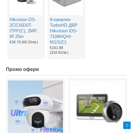
Hikvision DS-
8-канален
2CE16D0T-
TurboHD ДВР
ITPF(C), 2MP,
Hikvision iDS-
IR 25m
7108HQHI-
M1/S(С)
€30.78
(60.20лв.)
€161.88
(316.62лв.)
Промо офери